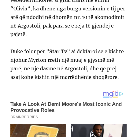
“Olivia”, ka dhënë nga burgu versionin e tij për
atë që ndodhi në dhomën nr. 10 të akomodimit
në Argostoli, pak para se e reja të gjendej e
pajetë.
Duke folur për “
Star Tv
” ai dekIaroi se e kishte
njohur Myrton rreth një muaj e gjysmë më
parë, në një dasmë në Argostoli, dhe që prej
asaj kohe kishin një marrëdhënie shoqërore.