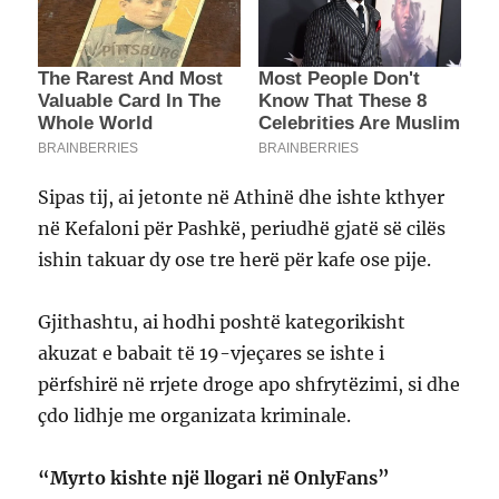
Sipas tij, ai jetonte në Athinë dhe ishte kthyer
në Kefaloni për Pashkë, periudhë gjatë së cilës
ishin takuar dy ose tre herë për kafe ose pije.
Gjithashtu, ai hodhi poshtë kategorikisht
akuzat e babait të 19-vjeçares se ishte i
përfshirë në rrjete droge apo shfrytëzimi, si dhe
çdo lidhje me organizata kriminale.
“Myrto kishte një llogari në OnlyFans”