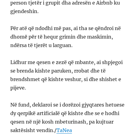
person tjetër i grupit dha adresën e Airbnb ku
gjendeshin.
Për atë që ndodhi më pas, ai tha se qëndroi në
dhomë për të hequr grimin dhe maskimin,
ndërsa të tjerët u larguan.
Lidhur me qesen e zezë që mbante, ai shpjegoi
se brenda kishte paruken, rrobat dhe të
brendshmet që kishte veshur, si dhe shishet e
pijeve.
Në fund, deklaroi se i dorëzoi gjyqtares hetuese
dy qerpikë artificialë që kishte dhe se e hodhi
qesen në një kosh mbeturinash, pa kujtuar
saktësisht vendin./
TaNea