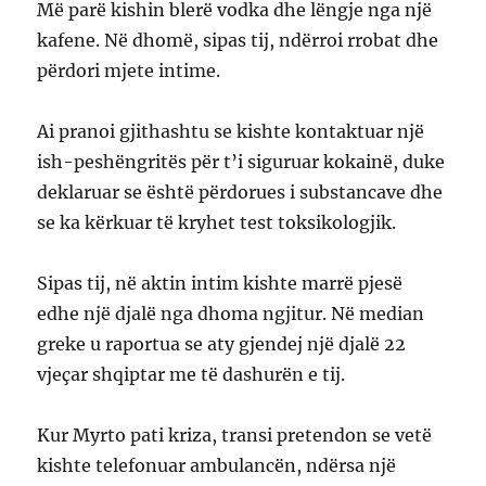
Më parë kishin blerë vodka dhe lëngje nga një
kafene. Në dhomë, sipas tij, ndërroi rrobat dhe
përdori mjete intime.
Ai pranoi gjithashtu se kishte kontaktuar një
ish-peshëngritës për t’i siguruar kokainë, duke
deklaruar se është përdorues i substancave dhe
se ka kërkuar të kryhet test toksikologjik.
Sipas tij, në aktin intim kishte marrë pjesë
edhe një djalë nga dhoma ngjitur. Në median
greke u raportua se aty gjendej një djalë 22
vjeçar shqiptar me të dashurën e tij.
Kur Myrto pati kriza, transi pretendon se vetë
kishte telefonuar ambulancën, ndërsa një