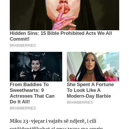
Miku 23-vjeçar i vajzës së ndjerë, i cili
vetëidentifikohet si grua trans me emrin