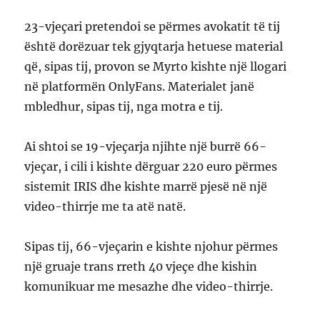
23-vjeçari pretendoi se përmes avokatit të tij
është dorëzuar tek gjyqtarja hetuese material
që, sipas tij, provon se Myrto kishte një llogari
në platformën OnlyFans. Materialet janë
mbledhur, sipas tij, nga motra e tij.
Ai shtoi se 19-vjeçarja njihte një burrë 66-
vjeçar, i cili i kishte dërguar 220 euro përmes
sistemit IRIS dhe kishte marrë pjesë në një
video-thirrje me ta atë natë.
Sipas tij, 66-vjeçarin e kishte njohur përmes
një gruaje trans rreth 40 vjeçe dhe kishin
komunikuar me mesazhe dhe video-thirrje.