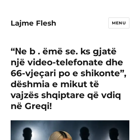
Lajme Flesh
MENU
“Νe b . ëmë se. ks gjatë
një video-telefonate dhe
66-vjeçari po e shikonte”,
dëshmia e mikut të
vajzës shqiptare që vdiq
në Greqi!