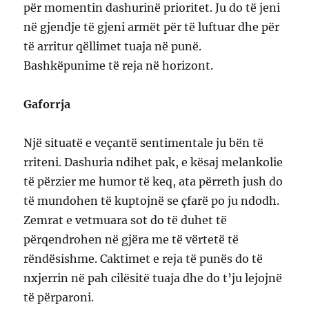
për momentin dashurinë prioritet. Ju do të jeni
në gjendje të gjeni armët për të luftuar dhe për
të arritur qëllimet tuaja në punë.
Bashkëpunime të reja në horizont.
Gaforrja
Një situatë e veçantë sentimentale ju bën të
rriteni. Dashuria ndihet pak, e kësaj melankolie
të përzier me humor të keq, ata përreth jush do
të mundohen të kuptojnë se çfarë po ju ndodh.
Zemrat e vetmuara sot do të duhet të
përqendrohen në gjëra me të vërtetë të
rëndësishme. Caktimet e reja të punës do të
nxjerrin në pah cilësitë tuaja dhe do t’ju lejojnë
të përparoni.