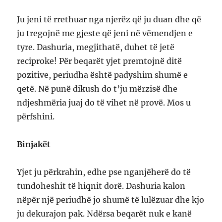
Ju jeni të rrethuar nga njerëz që ju duan dhe që
ju tregojnë me gjeste që jeni në vëmendjen e
tyre. Dashuria, megjithatë, duhet të jetë
reciproke! Për beqarët yjet premtojnë ditë
pozitive, periudha është padyshim shumë e
qetë. Në punë dikush do t’ju mërzisë dhe
ndjeshmëria juaj do të vihet në provë. Mos u
përfshini.
Binjakët
Yjet ju përkrahin, edhe pse nganjëherë do të
tundoheshit të hiqnit dorë. Dashuria kalon
nëpër një periudhë jo shumë të lulëzuar dhe kjo
ju dekurajon pak. Ndërsa beqarët nuk e kanë