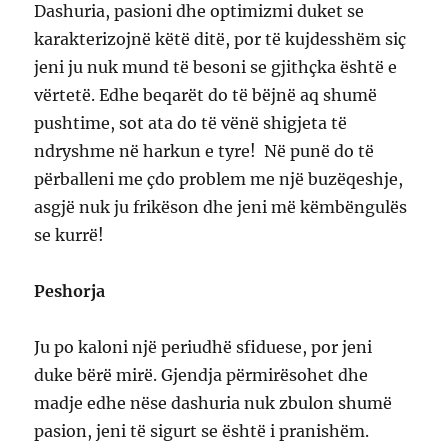
Dashuria, pasioni dhe optimizmi duket se
karakterizojnë këtë ditë, por të kujdesshëm siç
jeni ju nuk mund të besoni se gjithçka është e
vërtetë. Edhe beqarët do të bëjnë aq shumë
pushtime, sot ata do të vënë shigjeta të
ndryshme në harkun e tyre! Në punë do të
përballeni me çdo problem me një buzëqeshje,
asgjë nuk ju frikëson dhe jeni më këmbëngulës
se kurrë!
Peshorja
Ju po kaloni një periudhë sfiduese, por jeni
duke bërë mirë. Gjendja përmirësohet dhe
madje edhe nëse dashuria nuk zbulon shumë
pasion, jeni të sigurt se është i pranishëm.