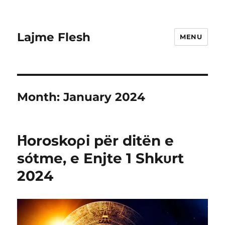
Lajme Flesh
MENU
Month:
January 2024
Ήoroskoρi për ditën e
sόtme, e Enjte 1 Shkυrt
2024