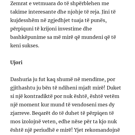
Zemrat e vetmuara do të shpërblehen me
takime interesante dhe njohje të reja. Jini të
kujdesshëm në zgjedhjet tuaja të punës,
përpiquni të krijoni investime dhe
bashkëpunime sa më mirë që mundeni që të
keni sukses.
Ujori
Dashuria ju fut kaq shumë në mendime, por
gjithashtu ju bën të ndiheni mjaft mirë! Duket
si një kontradiktë por nuk është, është vetëm
një moment kur mund të vendoseni mes dy
zjarreve. Beqarët do të duhet të përpiqen të
mos izolojnë veten, edhe nëse për ta kjo nuk
është një periudhë e mirë! Yjet rekomandojnë