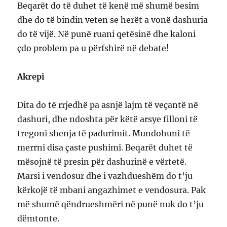
Beqarët do të duhet të kenë më shumë besim
dhe do të bindin veten se herët a vonë dashuria
do të vijë. Në punë ruani qetësinë dhe kaloni
çdo problem pa u përfshirë në debate!
Akrepi
Dita do të rrjedhë pa asnjë lajm të veçantë në
dashuri, dhe ndoshta për këtë arsye filloni të
tregoni shenja të padurimit. Mundohuni të
merrni disa çaste pushimi. Beqarët duhet të
mësojnë të presin për dashurinë e vërtetë.
Marsi i vendosur dhe i vazhdueshëm do t’ju
kërkojë të mbani angazhimet e vendosura. Pak
më shumë qëndrueshmëri në punë nuk do t’ju
dëmtonte.