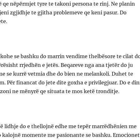
qe nëpërmjet tyre te takoni persona te rinj. Ne planin
gjeni zgjidhje te gjitha problemeve qe keni pasur. Do
te.
 kohe se bashku do marrin vendime thelbësore te cilat d
rësisht rrjedhën e jetës. Beqareve nga ana tjetër do ju
e se kurrë vetmia dhe do bien ne melankoli. Duhet te
. Për financat do jete dite goxha e privilegjuar. Do e din
zoni ne mënyrë qe situata te mos ketë tronditje.
jë lidhje do e thellojnë edhe me tepër marrëdhënien me
o kalojnë momente me pasionante se bashku. Emocionet