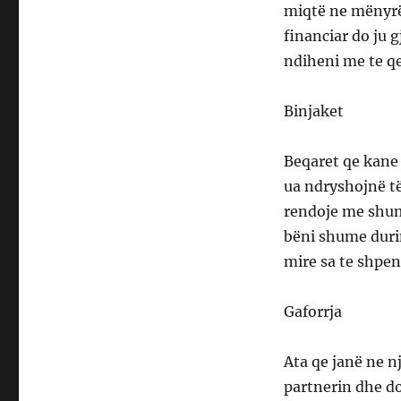
miqtë ne mënyrë 
financiar do ju 
ndiheni me te qe
Binjaket
Beqaret qe kane
ua ndryshojnë të
rendoje me shum
bëni shume durim
mire sa te shpen
Gaforrja
Ata qe janë ne n
partnerin dhe d