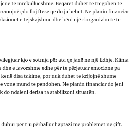
 jene te mrekullueshme. Beqaret duhet te tregohen te
pranojnë çdo lloj ftese qe do ju behet. Ne planin financiar
ksionet e tejskajshme dhe bëni një riorganizim te te
ilegjuar kjo e sotmja për ata qe janë ne një lidhje. Klima
e dhe e favorshme edhe për te përjetuar emocione pa
 kenë disa takime, por nuk duhet te krijojnë shume
me vone mund te pendohen. Ne planin financiar do jeni
k do ndaleni derisa ta stabilizoni situatën.
 duhur për t’u përballur haptazi me problemet ne çift.