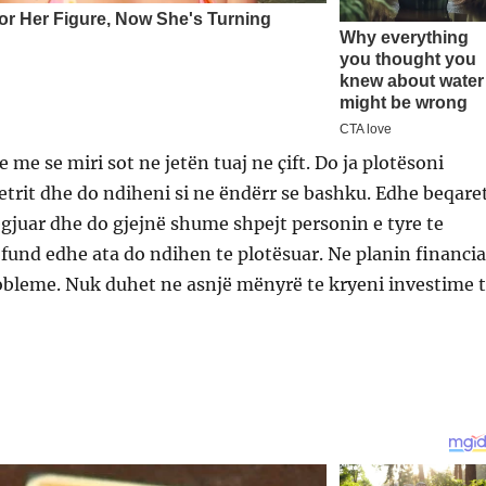
 me se miri sot ne jetën tuaj ne çift. Do ja plotësoni
jetrit dhe do ndiheni si ne ëndërr se bashku. Edhe beqare
legjuar dhe do gjejnë shume shpejt personin e tyre te
fund edhe ata do ndihen te plotësuar. Ne planin financia
obleme. Nuk duhet ne asnjë mënyrë te kryeni investime 