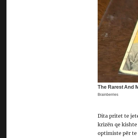
Dita pritet te je
krizën qe kisht
optimiste për te