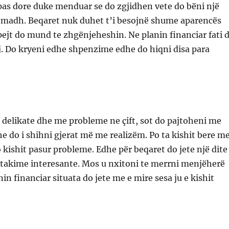
 pas dore duke menduar se do zgjidhen vete do bëni një
madh. Beqaret nuk duhet t’i besojnë shume aparencës
ejt do mund te zhgënjeheshin. Ne planin financiar fati 
j. Do kryeni edhe shpenzime edhe do hiqni disa para
 delikate dhe me probleme ne çift, sot do pajtoheni me
he do i shihni gjerat më me realizëm. Po ta kishit bere m
 kishit pasur probleme. Edhe për beqaret do jete një dite
 takime interesante. Mos u nxitoni te merrni menjëherë
in financiar situata do jete me e mire sesa ju e kishit