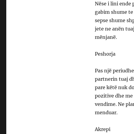
Nëse i lini ende
gabim shume te 
sepse shume shp
jete ne anën tua
mënjanë.
Peshorja
Pas një periudhe
partnerin tuaj d
pare këtë nuk do
pozitive dhe me
vendime. Ne plan
menduar.
Akrepi