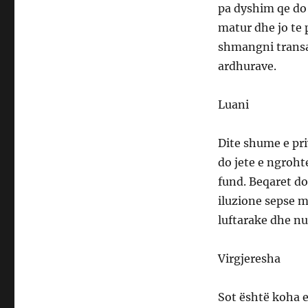
pa dyshim qe do
matur dhe jo te 
shmangni transa
ardhurave.
Luani
Dite shume e priv
do jete e ngroht
fund. Beqaret do
iluzione sepse 
luftarake dhe nu
Virgjeresha
Sot është koha e