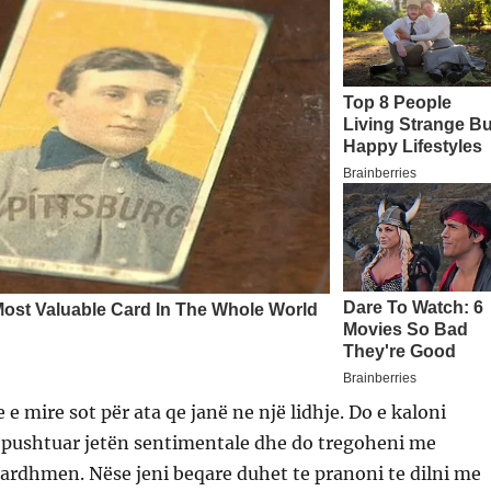
te e mire sot për ata qe janë ne një lidhje. Do e kaloni
e pushtuar jetën sentimentale dhe do tregoheni me
 ardhmen. Nëse jeni beqare duhet te pranoni te dilni me