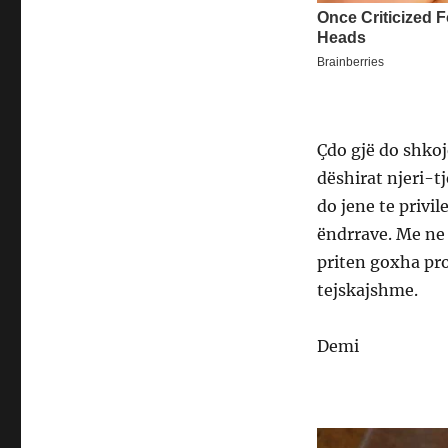
Çdo gjë do shkoje
dëshirat njeri-t
do jene te privi
ëndrrave. Me ne 
priten goxha pr
tejskajshme.
Demi