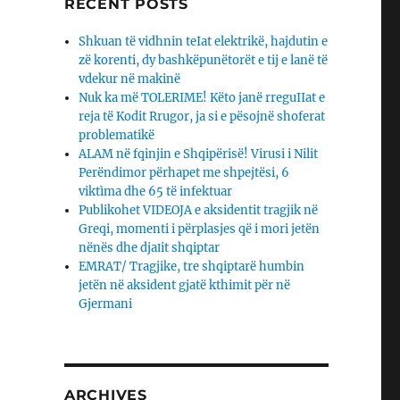
RECENT POSTS
Shkuan të vidhnin teIat elektrikë, hajdutin e
zë korenti, dy bashkëpunëtorët e tij e lanë të
vdekur në makinë
Nuk ka më TOLERIME! Këto janë rreguIIat e
reja të Kodit Rrugor, ja si e pësojnë shoferat
problematikë
ALAM në fqinjin e Shqipërisë! Virusi i Nilit
Perëndimor përhapet me shpejtësi, 6
viktìma dhe 65 të infektuar
Publikohet VIDEOJA e aksidentit tragjik në
Greqi, momenti i përplasjes që i mori jetën
nënës dhe djaΙit shqiptar
EMRAT/ Tragjike, tre shqiptarë humbin
jetën në aksident gjatë kthimit për në
Gjermani
ARCHIVES