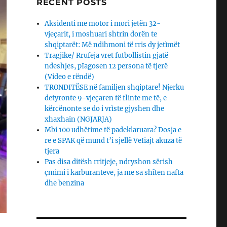
RECENT POSTS
Aksidenti me motor i mori jetën 32-
vjeçarit, i moshuari shtrin dorën te
shqiptarët: Më ndihmoni të rris dy jetìmët
Tragjike/ Rrufeja vret futbollistin gjatë
ndeshjes, pIagosen 12 persona të tjerë
(Video e rëndë)
TRONDITËSE në familjen shqiptare! Njerku
detyronte 9-vjeçaren të flinte me të, e
kërcënonte se do i vrìste gjyshen dhe
xhaxhain (NGJARJA)
Mbi 100 udhëtime të padeklaruara? Dosja e
re e SPAK që mund t’i sjellë VeIiajt akuza të
tjera
Pas disa ditësh rritjeje, ndryshon sërish
çmimi i karburanteve, ja me sa shîten nafta
dhe benzina