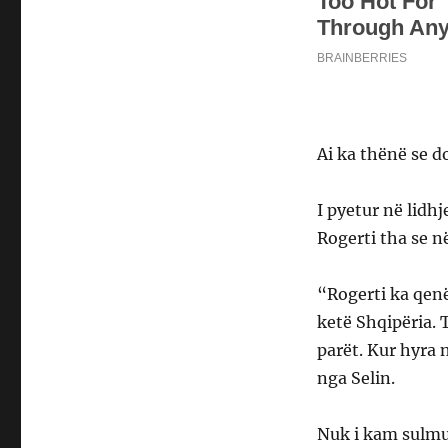
Ai ka thënë se d
I pyetur në lidh
Rogerti tha se në
“Rogerti ka qenë
ketë Shqipëria. 
parët. Kur hyra n
nga Selin.
Nuk i kam sulmuar