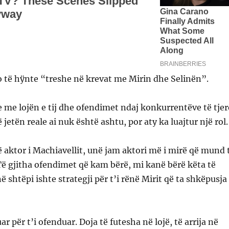
o të hÿnte “treshe në krevat me Mirin dhe Selinën”.
je me lojën e tij dhe ofendimet ndaj konkurrentëve të tjer
 jetën reale ai nuk është ashtu, por aty ka luajtur një rol.
 aktor i Machiavellit, unë jam aktori më i mirë që mund 
Të gjitha ofendimet që kam bërë, mi kanë bërë këta të
ë shtëpi ishte strategji për t’i rënë Mirit që ta shkëpusja
 për t’i ofenduar. Doja të futesha në lojë, të arrija në