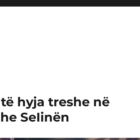
 të hyja treshe në
dhe SeIinën