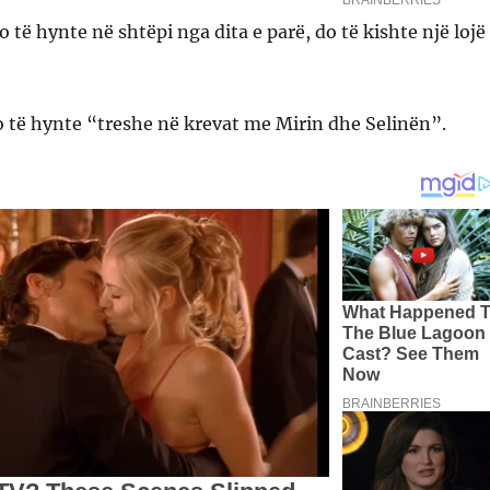
o të hynte në shtëpi nga dita e parë, do të kishte një lojë
o të hynte “treshe në krevat me Mirin dhe Selinën”.