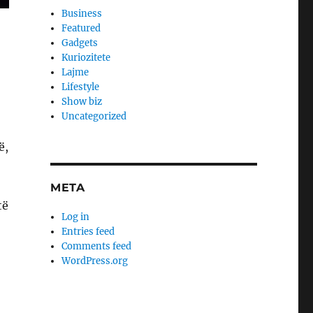
Business
Featured
Gadgets
Kuriozitete
Lajme
Lifestyle
Show biz
Uncategorized
ë,
META
të
Log in
Entries feed
Comments feed
WordPress.org