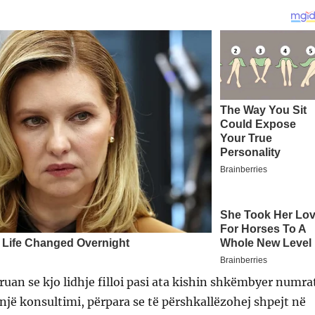
ruan se kjo lidhje filloi pasi ata kishin shkëmbyer numra
ë një konsultimi, përpara se të përshkallëzohej shpejt në