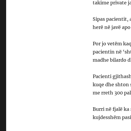
takime private j
Sipas pacientit
herë në javë apo
Por jo vetëm kaq
pacientin në ‘sh
madhe bilardo d
Pacienti gjithas
kuqe dhe shton s
me rreth 300 pal
Burri në fjalë ka
kujdesshëm pasi 