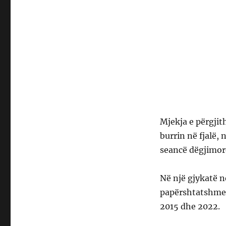
Mjekja e përgji
burrin në fjalë,
seancë dëgjimor
Në një gjykatë n
papërshtatshme,
2015 dhe 2022.