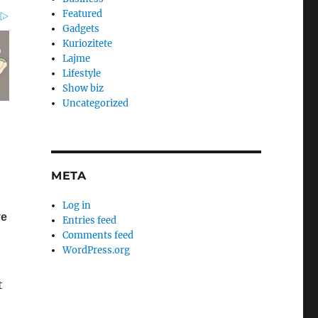
Featured
Gadgets
Kuriozitete
Lajme
Lifestyle
Show biz
Uncategorized
META
Log in
Entries feed
Comments feed
WordPress.org
t