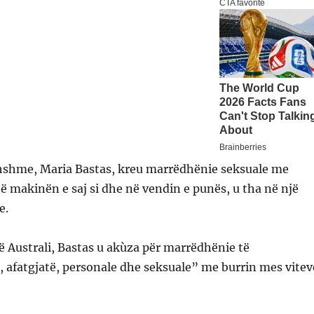
thshme, Maria Bastas, kreu marrëdhënie seksuale me
 në makinën e saj si dhe në vendin e punës, u tha në një
e.
ë Australi, Bastas u akùza për marrëdhënie të
 afatgjatë, personale dhe seksuale” me burrin mes vitev