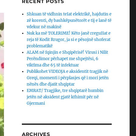
RECENT POSTS
Shkuan të vidhnin teIat elektrikë, hajdutin e
zë korenti, dy bashkëpunëtorët e tij e lanë të
vdekur në makinë
Nuk ka më TOLERIME! Këto janë rreguIIat e
reja të Kodit Rrugor, ja si e pësojnë shoferat
problematikë
ALAM në fqinjin e Shqipërisë! Virusi i Nilit
Perëndimor përhapet me shpejtësi, 6
viktìma dhe 65 të infektuar
Publikohet VIDEOJA e aksidentit tragjik në
Greqi, momenti i përplasjes që i mori jetën
nënës dhe djaΙit shqiptar
EMRAT/ Tragjike, tre shqiptarë humbin
jetën në aksident gjatë kthimit për në
Gjermani
ARCHIVES