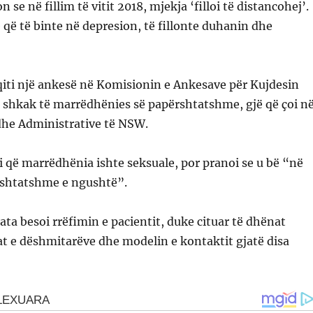
n se në fillim të vitit 2018, mjekja ‘filloi të distancohej’.
ë që të binte në depresion, të fillonte duhanin dhe
qiti një ankesë në Komisionin e Ankesave për Kujdesin
 shkak të marrëdhënies së papërshtatshme, gjë që çoi n
dhe Administrative të NSW.
 që marrëdhënia ishte seksuale, por pranoi se u bë “në
shtatshme e ngushtë”.
ata besoi rrëfimin e pacientit, duke cituar të dhënat
at e dëshmitarëve dhe modelin e kontaktit gjatë disa