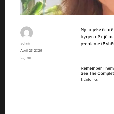
Një mjeke është 
hyrjen në një ma
Author
admin
probleme të shë
Posted
April 25, 2026
on
Categories
Lajme