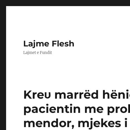
Lajme Flesh
Lajmet e Fundit
Kreυ marrëd hëni
pacientin me pro
mendor, mjekes i