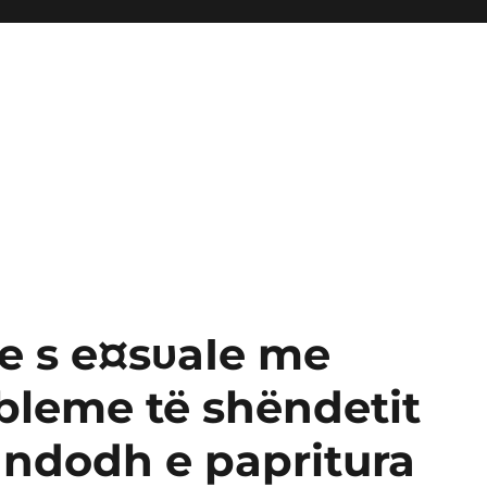
e s e¤sυaIe me
bleme të shëndetit
 ndodh e papritura