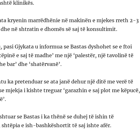
ashtë klinikës.
, ata kryenin marrëdhënie në makinën e mjekes rreth 2-3
 dhe në shtratin e dhomës së saj të konsultimit.
, pasi Gjykata u informua se Bastas dyshohet se e ftoi
tëpinë e saj të madhe’ me një ‘palestër, një tavolinë të
he bar’ dhe ‘shatërvanë’.
htu ka pretenduar se ata janë dehur një ditë me verë të
e mjekja i kishte treguar ‘garazhin e saj plot me këpucë,
ë’.
 shtuar se Bastas i ka thënë se duhej të ishin të
shtëpia e ish-bashkëshortit të saj ishte afër.