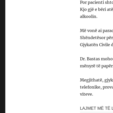
Por pacienti shto
Kjo gjë e bëri at
alkoolin.
Më vonë ai para
Shëndetësor për
Gjykatën Civile 
Dr. Bastas mohoi
mënyrë të papër
Megjithatë, gjyk
telefonike, prov
viteve.