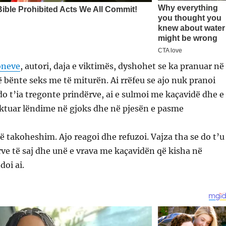
oneve
, autori, daja e viktimës, dyshohet se ka pranuar në
të bënte seks me të miturën. Ai rrëfeu se ajo nuk pranoi
 do t’ia tregonte prindërve, ai e sulmoi me kaçavidë dhe e
aktuar lëndime në gjoks dhe në pjesën e pasme
të takoheshim. Ajo reagoi dhe refuzoi. Vajza tha se do t’u
ve të saj dhe unë e vrava me kaçavidën që kisha në
oi ai.