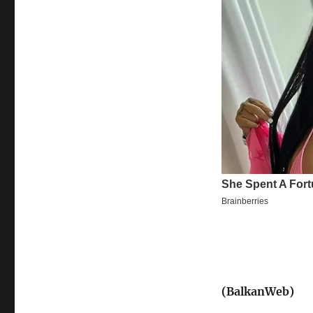
(BalkanWeb)