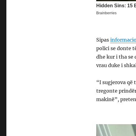
Sipas
informaci
polici se donte 
dhe kur i tha se
vrau duke i shk
“I sugjerova që 
tregonte prindër
makinë”, pretend