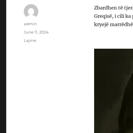
Zbardhen të tjer
Greqisë, i cili k
Author
admin
kryejë marrëdhë
Posted
June 11, 2024
on
Categories
Lajme