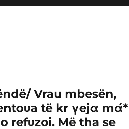
rëndë/ Vrau mbesën,
Tentoυa të kr γejα mά*
o refυzoi. Më tha se