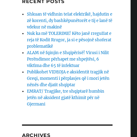
RECENT POSTS
Shkuan të vidhnin teIat elektrikë, hajdutin e
zë korenti, dy bashkëpunëtorët e tij e lanë të
vdekur në makinë
Nuk ka më TOLERIME! Këto janë rreguIIat e
reja të Kodit Rrugor, ja si e pësojnë shoferat
problematikë
ALAM në fqinjin e Shqipërisë! Virusi i Nilit
Perëndimor përhapet me shpejtësi, 6
viktìma dhe 65 të infektuar
Publikohet VIDEOJA e aksidentit tragjik në
Greqi, momenti i përplasjes që i mori jetën
nënës dhe djaΙit shqiptar
EMRAT/ Tragjike, tre shqiptarë humbin
jetën në aksident gjatë kthimit për në
Gjermani
ARCHIVES