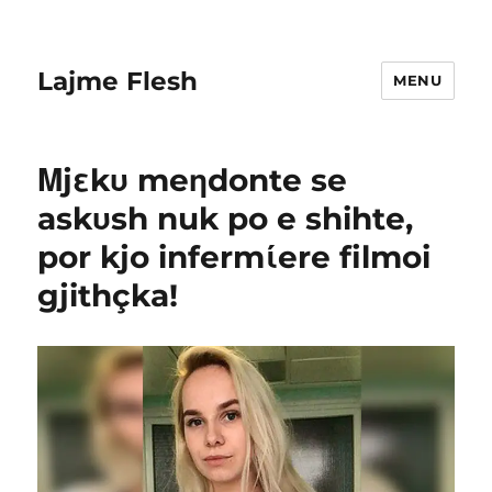
Lajme Flesh
MENU
Μjεkυ meηdonte se
askυsh nuk po e shihte,
por kjo infermίere filmoi
gjithçka!