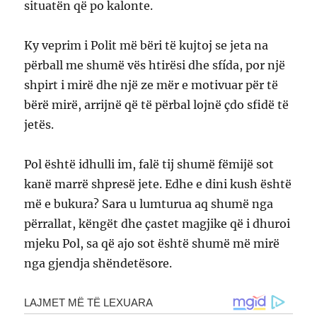
situatën që po kalonte.
Ky veprim i Polit më bëri të kujtoj se jeta na
përball me shumë vës htirësi dhe sfída, por një
shpirt i mirë dhe një ze mër e motivuar për të
bërë mirë, arrijnë që të përbal lojnë çdo sfidë të
jetës.
Pol është idhulli im, falë tij shumë fëmijë sot
kanë marrë shpresë jete. Edhe e dini kush është
më e bukura? Sara u lumturua aq shumë nga
përrallat, këngët dhe çastet magjike që i dhuroi
mjeku Pol, sa që ajo sot është shumë më mirë
nga gjendja shëndetësore.