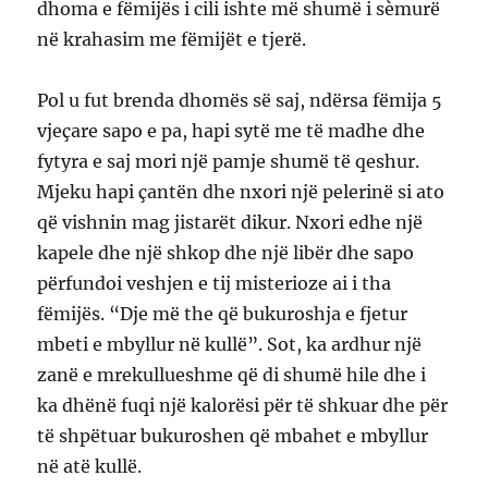
dhoma e fëmijës i cili ishte më shumë i sèmurë
në krahasim me fëmijët e tjerë.
Pol u fut brenda dhomës së saj, ndërsa fëmija 5
vjeçare sapo e pa, hapi sytë me të madhe dhe
fytyra e saj mori një pamje shumë të qeshur.
Mjeku hapi çantën dhe nxori një pelerinë si ato
që vishnin mag jistarët dikur. Nxori edhe një
kapele dhe një shkop dhe një libër dhe sapo
përfundoi veshjen e tij misterioze ai i tha
fëmijës. “Dje më the që bukuroshja e fjetur
mbeti e mbyllur në kullë”. Sot, ka ardhur një
zanë e mrekullueshme që di shumë hile dhe i
ka dhënë fuqi një kalorësi për të shkuar dhe për
të shpëtuar bukuroshen që mbahet e mbyllur
në atë kullë.