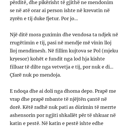
përditë, dhe pikërisht të gjithë ne mendonim
se në atë orar ai person ishte në krevatin në
zyrën e tij duke fjetur. Por jo…
Një ditë mora guximin dhe vendosa ta ndjek në
rrugëtimin e tij, pasi në mendje më vinin lloj
lloj mendimesh. Në fillim kujtova se Pol (mjeku
kryesor) kohët e fundit nga lod hja kishte
filluar të dilte nga vetvetja e tij, por nuk e di…
Çfarë nuk po mendoja.
E ndoqa dhe ai doli nga dhoma depo. Prapë me
vrap dhe prapë mbante të njëjtën çantë në
dorë. Këtë radhë nuk pati as dùrimin të merrte
ashensorin por ngjiti shkallët për të shkuar në
katin e pestë. Në katin e pestë ishte edhe