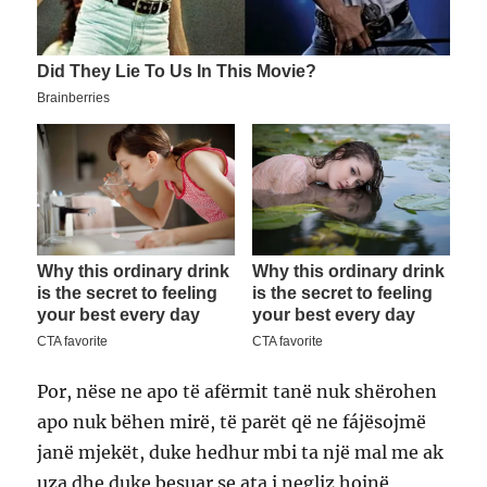
Por, nëse ne apo të afërmit tanë nuk shërohen
apo nuk bëhen mirë, të parët që ne fájësojmë
janë mjekët, duke hedhur mbi ta një mal me ak
uza dhe duke besuar se ata i negliz hojnë