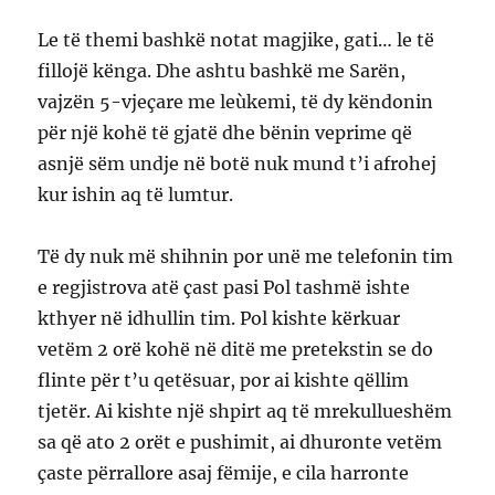
Le të themi bashkë notat magjike, gati… le të
fillojë kënga. Dhe ashtu bashkë me Sarën,
vajzën 5-vjeçare me leùkemi, të dy këndonin
për një kohë të gjatë dhe bënin veprime që
asnjë sëm undje në botë nuk mund t’i afrohej
kur ishin aq të lumtur.
Të dy nuk më shihnin por unë me telefonin tim
e regjistrova atë çast pasi Pol tashmë ishte
kthyer në idhullin tim. Pol kishte kërkuar
vetëm 2 orë kohë në ditë me pretekstin se do
flinte për t’u qetësuar, por ai kishte qëllim
tjetër. Ai kishte një shpirt aq të mrekullueshëm
sa që ato 2 orët e pushimit, ai dhuronte vetëm
çaste përrallore asaj fëmije, e cila harronte