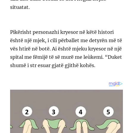
situatat.
Pikërisht personazhi kryesor në këtë histori
është një mjek, i cili përballet me detyrën më të
vës htirë në botë. Ai është mjeku kryesor në një
spital me fëmijë të së murë me leùkemi. “Duket
shumë i str esuar gjatë gjithë kohës.