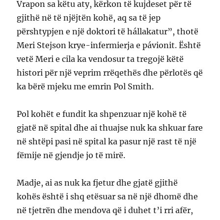
Vrapon sa këtu aty, kërkon të kujdeset për të
gjithë në të njëjtën kohë, aq sa të jep
përshtypjen e një doktori të hállakatur”, thotë
Meri Stejson krye-infermierja e pávionit. Është
vetë Meri e cila ka vendosur ta tregojë këtë
histori për një veprim rrëqethës dhe përlotës që
ka bërë mjeku me emrin Pol Smith.
Pol kohët e fundit ka shpenzuar një kohë të
gjatë në spital dhe ai thuajse nuk ka shkuar fare
në shtëpi pasi në spital ka pasur një rast të një
fëmije në gjendje jo të mirë.
Madje, ai as nuk ka fjetur dhe gjatë gjithë
kohës është i shq etësuar sa në një dhomë dhe
në tjetrën dhe mendova që i duhet t’i rri afër,