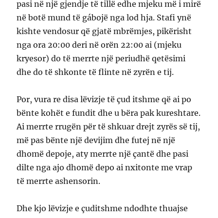
pasi në një gjendje të tillë edhe mjeku më i mirë
në botë mund të gábojë nga lod hja. Stafi ynë
kishte vendosur që gjatë mbrëmjes, pikërisht
nga ora 20:00 deri në orën 22:00 ai (mjeku
kryesor) do të merrte një periudhë qetësimi
dhe do të shkonte të flinte në zyrën e tij.
Por, vura re disa lëvizje të çud itshme që ai po
bënte kohët e fundit dhe u bëra pak kureshtare.
Ai merrte rrugën për të shkuar drejt zyrës së tij,
më pas bënte një devijim dhe futej në një
dhomë depoje, aty merrte një çantë dhe pasi
dilte nga ajo dhomë depo ai nxitonte me vrap
të merrte ashensorin.
Dhe kjo lëvizje e çuditshme ndodhte thuajse