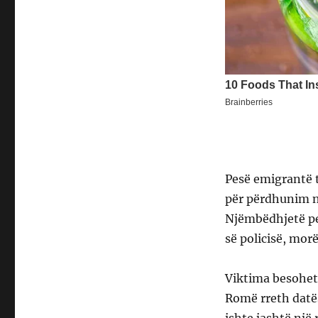
Pesë emigrantë t
për përdhunim n
Njëmbëdhjetë per
së policisë, mor
Viktima besohet 
Romë rreth datës