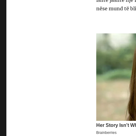
ishte jashtë një 
nëse mund të bl