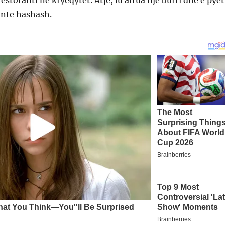
restoranti në kryeqytet. Atje, iu afrua një burri dhe e pyet
inte hashash.