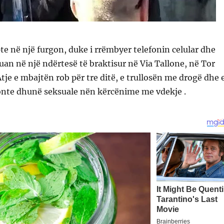
te në një furgon, duke i rrëmbyer telefonin celular dhe
an në një ndërtesë të braktisur në Via Tallone, në Tor
tje e mbajtën rob për tre ditë, e trullosën me drogë dhe 
onte dhunë seksuale nën kërcënime me vdekje .