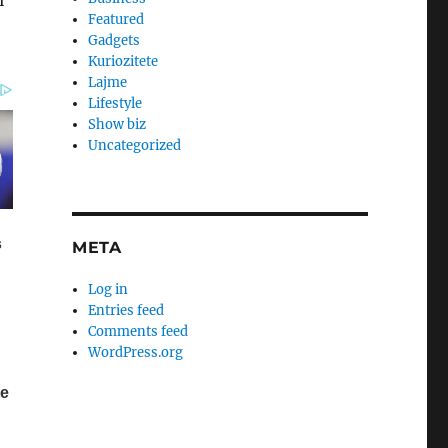
i
Featured
Gadgets
Kuriozitete
Lajme
Lifestyle
Show biz
Uncategorized
META
Log in
Entries feed
Comments feed
WordPress.org