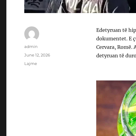
Edetyruan të hip
dokumentet. E çu
Author
admin
Cervara, Romë. A
Posted
June 12, 2026
detyruan të dur
on
Categories
Lajme