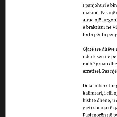
I panjohuri e bi
makinë. Pas një s
afrua një furgon
e braktisur në V
forta për ta peng
Gjatë tre ditëve 
ndërtesën në pe
radhë gruan dhe 
arratisej. Pas një
Duke mbërritur g
kalimtari, i cili
kishte dhënë, u 
gjeti shenja të 
Pasi morën në py