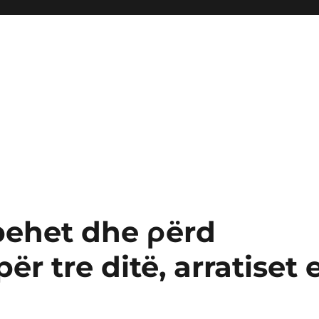
mbehet dhe ρërd
r tre ditë, arratiset 