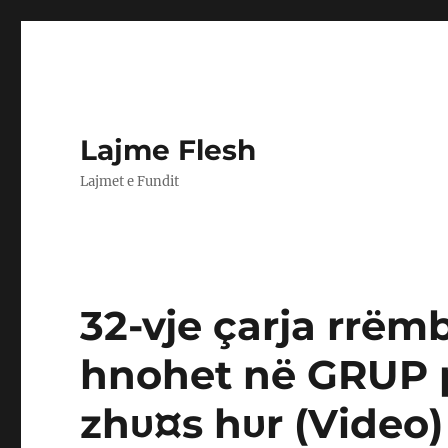
Lajme Flesh
Lajmet e Fundit
32-vje çarja rrë
hnohet në GRUP pë
zhυ¤s hυr (Video)