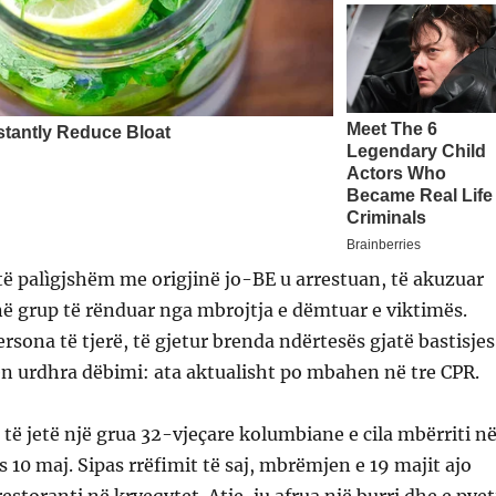
ë palìgjshëm me origjinë jo-BE u arrestuan, të akuzuar
ë grup të rënduar nga mbrojtja e dëmtuar e viktimës.
sona të tjerë, të gjetur brenda ndërtesës gjatë bastisjes
ën urdhra dëbimi: ata aktualisht po mbahen në tre CPR.
të jetë një grua 32-vjeçare kolumbiane e cila mbërriti n
 10 maj. Sipas rrëfimit të saj, mbrëmjen e 19 majit ajo