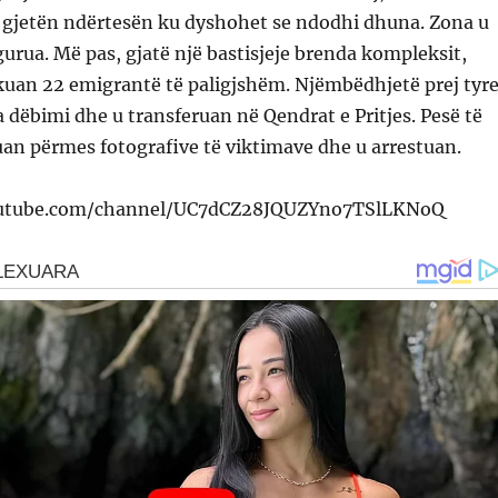
it gjetën ndërtesën ku dyshohet se ndodhi dhuna. Zona u
gurua. Më pas, gjatë një bastisjeje brenda kompleksit,
ikuan 22 emigrantë të paligjshëm. Njëmbëdhjetë prej tyr
 dëbimi dhe u transferuan në Qendrat e Pritjes. Pesë të
kuan përmes fotografive të viktimave dhe u arrestuan.
outube.com/channel/UC7dCZ28JQUZYno7TSlLKNoQ