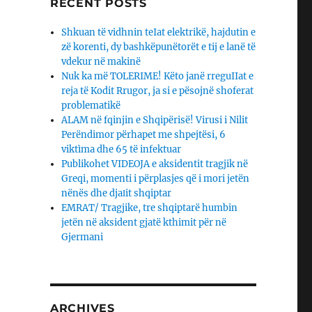
RECENT POSTS
Shkuan të vidhnin teIat elektrikë, hajdutin e
zë korenti, dy bashkëpunëtorët e tij e lanë të
vdekur në makinë
Nuk ka më TOLERIME! Këto janë rreguIIat e
reja të Kodit Rrugor, ja si e pësojnë shoferat
problematikë
ALAM në fqinjin e Shqipërisë! Virusi i Nilit
Perëndimor përhapet me shpejtësi, 6
viktìma dhe 65 të infektuar
Publikohet VIDEOJA e aksidentit tragjik në
Greqi, momenti i përplasjes që i mori jetën
nënës dhe djaΙit shqiptar
EMRAT/ Tragjike, tre shqiptarë humbin
jetën në aksident gjatë kthimit për në
Gjermani
ARCHIVES