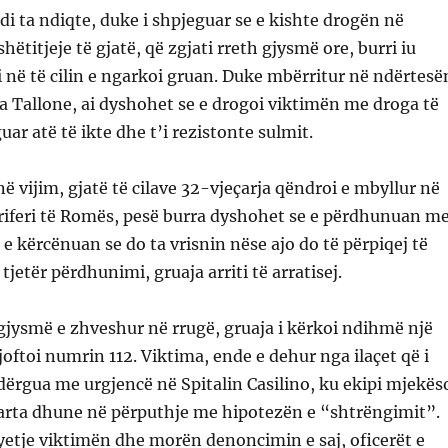
ndi ta ndiqte, duke i shpjeguar se e kishte drogën në
hëtitjeje të gjatë, që zgjati rreth gjysmë ore, burri iu
i në të cilin e ngarkoi gruan. Duke mbërritur në ndërtesë
ia Tallone, ai dyshohet se e drogoi viktimën me droga të
uar atë të ikte dhe t’i rezistonte sulmit.
në vijim, gjatë të cilave 32-vjeçarja qëndroi e mbyllur në
riferi të Romës, pesë burra dyshohet se e përdhunuan m
e kërcënuan se do ta vrisnin nëse ajo do të përpiqej të
 tjetër përdhunimi, gruaja arriti të arratisej.
jysmë e zhveshur në rrugë, gruaja i kërkoi ndihmë një
 njoftoi numrin 112. Viktima, ende e dehur nga ilaçet që i
dërgua me urgjencë në Spitalin Casilino, ku ekipi mjekës
qarta dhune në përputhje me hipotezën e “shtrëngimit”.
etje viktimën dhe morën denoncimin e saj, oficerët e