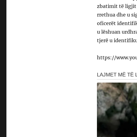
zbatimit të ligj
rrethua dhe u si
oficerët identif
u lëshuan urdhra
tjerë u identifi
https://www.y