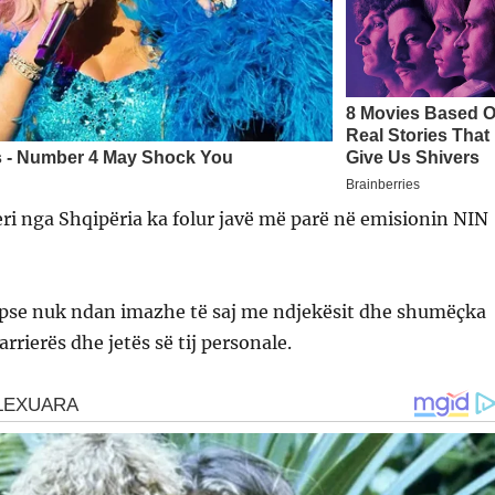
eri nga Shqipëria ka folur javë më parë në emisionin NIN
n pse nuk ndan imazhe të saj me ndjekësit dhe shumëçka
karrierës dhe jetës së tij personale.