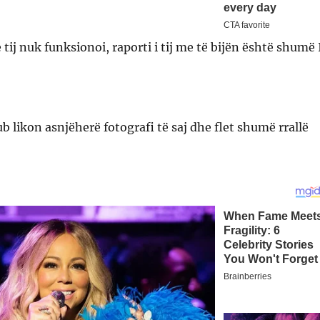
 tij nuk funksionoi, raporti i tij me të bijën është shumë 
ub likon asnjëherë fotografi të saj dhe flet shumë rrallë