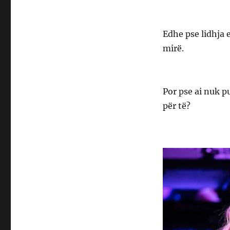
Edhe pse lidhja e
mirë.
Por pse ai nuk p
për të?