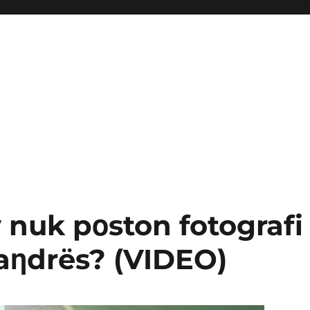
y nuk pοston fotografi
Leaηdrës? (VIDEO)