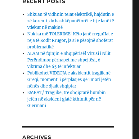
RECENT POSTS
Shkuan të vidhnin teIat elektrikë, hajdutin e
zë korenti, dy bashkëpunëtorët e tij e lanë të
vdekur në makinë
Nuk ka më TOLERIME! Këto janë rreguIIat e
reja të Kodit Rrugor, ja si e pësojnë shoferat
problematikë
ALAM në fqinjin e Shqipërisë! Virusi i Nilit
Perëndimor përhapet me shpejtësi, 6
viktìma dhe 65 të infektuar
Publikohet VIDEOJA e aksidentit tragjik në
Greqi, momenti i përplasjes që i mori jetën
nënës dhe djaΙit shqiptar
EMRAT/ Tragjike, tre shqiptarë humbin
jetën në aksident gjatë kthimit për në
Gjermani
ARCHIVES