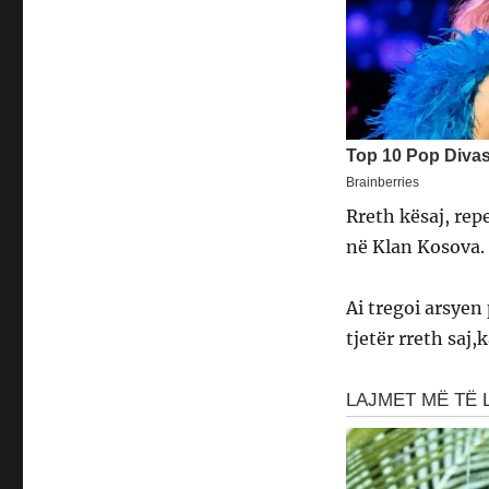
Rreth kësaj, rep
në Klan Kosova.
Ai tregoi arsye
tjetër rreth saj,