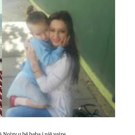
,Noizy u bë baba i një vajze.