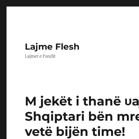
Lajme Flesh
Lajmet e Fundit
M jekët i thanë υa
Shqiptari bën mre
vetë bijën time!