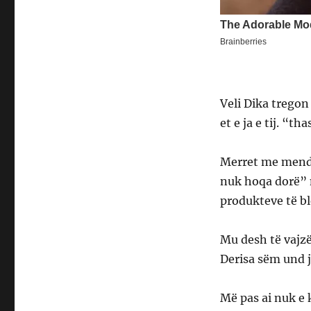
Veli Dika tregon 
et e ja e tij. “th
Merret me mend s
nuk hoqa dorë” 
produkteve të b
Mu desh të vajzë
Derisa sëm und j
Më pas ai nuk e 