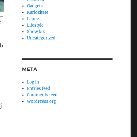
Gadgets
Kuriozitete
Lajme
Lifestyle
Show biz
Uncategorized
 b
META
Log in
Entries feed
Comments feed
WordPress.org
j.