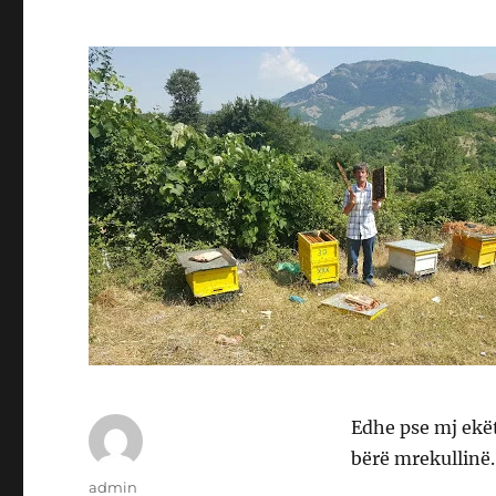
Edhe pse mj ekët
bërë mrekullinë.
Author
admin