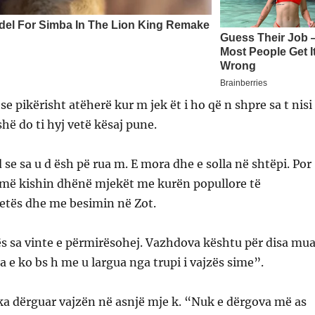
se pikërisht atëherë kur m jek ët i ho që n shpre sa t nisi
ashë do ti hyj vetë kësaj pune.
e sa u d ësh pë rua m. E mora dhe e solla në shtëpi. Por
më kishin dhënë mjekët me kurën popullore të
letës dhe me besimin në Zot.
s sa vinte e përmirësohej. Vazhdova kështu për disa mua
a e ko bs h me u largua nga trupi i vajzës sime”.
ka dërguar vajzën në asnjë mje k. “Nuk e dërgova më as