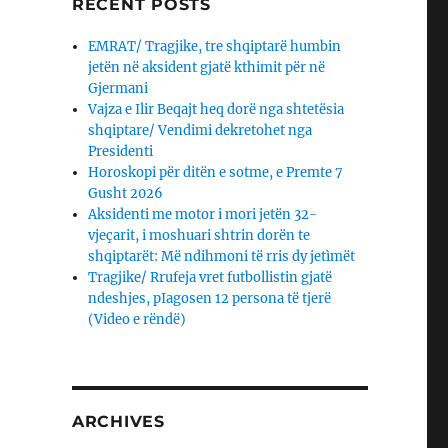
RECENT POSTS
EMRAT/ Tragjike, tre shqiptarë humbin
jetën në aksident gjatë kthimit për në
Gjermani
Vajza e Ilir Beqajt heq dorë nga shtetësia
shqiptare/ Vendimi dekretohet nga
Presidenti
Horoskopi për ditën e sotme, e Premte 7
Gusht 2026
Aksidenti me motor i mori jetën 32-
vjeçarit, i moshuari shtrin dorën te
shqiptarët: Më ndihmoni të rris dy jetìmët
Tragjike/ Rrufeja vret futbollistin gjatë
ndeshjes, pIagosen 12 persona të tjerë
(Video e rëndë)
ARCHIVES