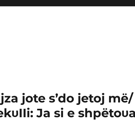
jza jote s’do jetoj më/
kυIIi: Ja si e shpëtoυ