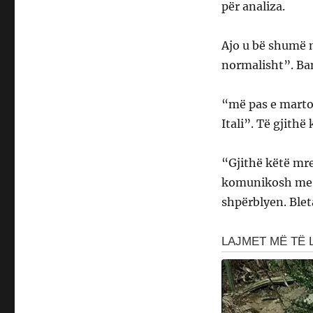
për analiza.
Ajo u bë shumë 
normalisht”. Ban
“më pas e marto
Itali”. Të gjithë
“Gjithë këtë mrek
komunikosh me at
shpërblyen. Bleta