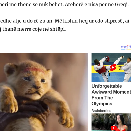
përi më thënë se nuk bëhet. Atëherë e nisa për në Greqi.
 edhe atje u do rë zu an. Më kishin heq ur cdo shpresë, ai
tij thanë merre coje në shtëpi.