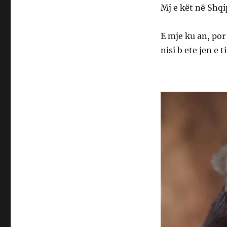
Mj e kët në Shqi
E mje ku an, por
nisi b ete jen e 