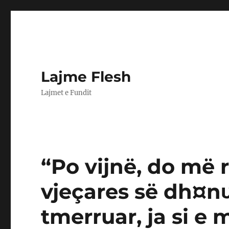
Lajme Flesh
Lajmet e Fundit
“Po vijnë, do më r
vjeçares së dh¤nυ
tmerruar, ja si e