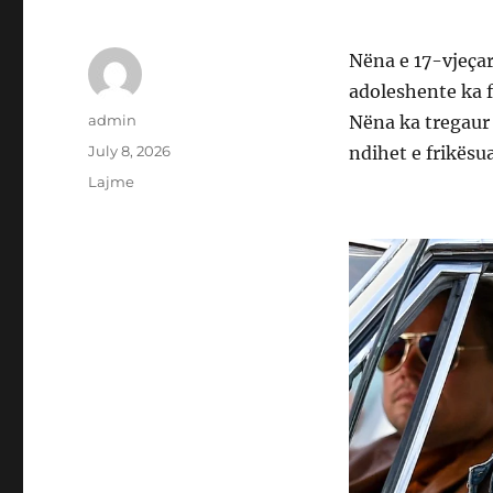
Nëna e 17-vjeçar
adoleshente ka f
Author
admin
Nëna ka tregaur 
Posted
July 8, 2026
ndihet e frikësua
on
Categories
Lajme