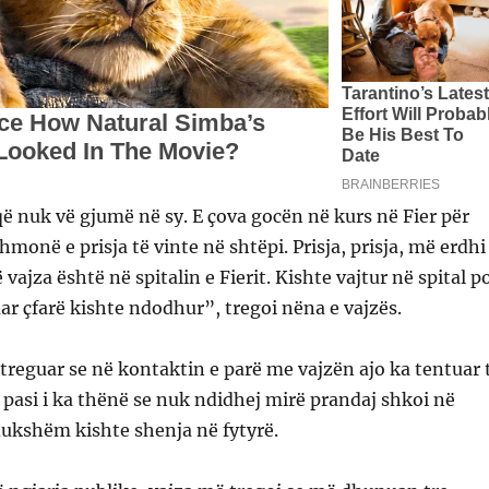
 nuk vë gjumë në sy. E çova gocën në kurs në Fier për
thmonë e prisja të vinte në shtëpi. Prisja, prisja, më erdhi
 vajza është në spitalin e Fierit. Kishte vajtur në spital p
ar çfarë kishte ndodhur”, tregoi nëna e vajzës.
 treguar se në kontaktin e parë me vajzën ajo ka tentuar 
 pasi i ka thënë se nuk ndidhej mirë prandaj shkoi në
dukshëm kishte shenja në fytyrë.