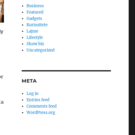
Business
Featured
Gadgets
Kuriozitete
Lajme
Lifestyle
Show biz
Uncategorized
or
META
Log in
Entries feed
ta
Comments feed
WordPress.org