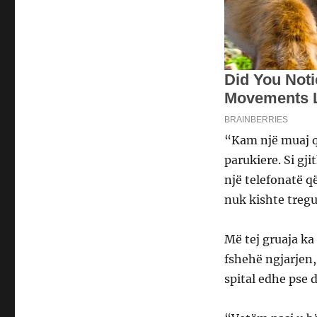
“Kam një muaj që
parukiere. Si gji
një telefonatë që
nuk kishte tregu
Më tej gruaja ka
fshehë ngjarjen,
spital edhe pse 