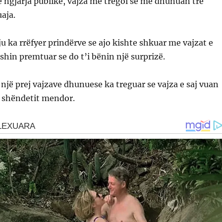
 ngjarja publike, vajza më tregoi se më dhunuan tre
uaja.
u ka rrëfyer prindërve se ajo kishte shkuar me vajzat e
kishin premtuar se do t’i bënin një surprizë.
një prej vajzave dhunuese ka treguar se vajza e saj vuan
 shëndetit mendor.