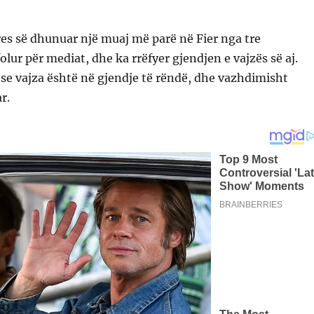
es së dhunuar një muaj më parë në Fier nga tre
olur për mediat, dhe ka rrëfyer gjendjen e vajzës së aj.
se vajza është në gjendje të rëndë, dhe vazhdimisht
r.