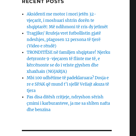
RECENT POSTS
Aksidenti me motor i mori jetën 32-
vjeçarit, i moshuari shtrin dorën te
shqiptarët: Më ndihmoni të rris dy jetìmët
Tragjike/ Rrufeja vret futbollistin gjatë
ndeshjes, pIagosen 12 persona të tjerë
(Video e rëndë)
TRONDITËSE në familjen shqiptare! Njerku
detyronte 9-vjeçaren të flinte me të, e
kërcënonte se do i vrìste gjyshen dhe
xhaxhain (NGJARJA)
Mbi 100 udhëtime të padeklaruara? Dosja e
re e SPAK që mund t’i sjellë VeIiajt akuza të
tjera
Pas disa ditësh rritjeje, ndryshon sërish
çmimi i karburanteve, ja me sa shîten nafta
dhe benzina