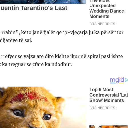
rrahin”, këto janë fjalët që 17-vjeçarja ju ka përsëritur
ljarëve të saj.
rrëfyer se vajza atë ditë kishte ikur në spital pasi ishte
ka treguar se çfarë ka ndodhur.