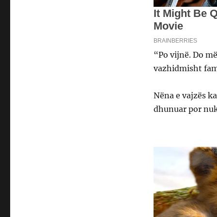
“Po vijnë. Do më 
vazhidmisht fami
Nëna e vajzës ka 
dhunuar por nuk 