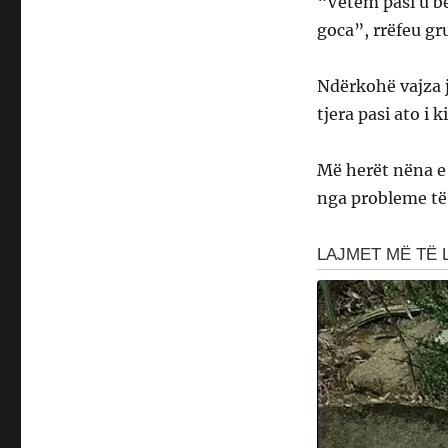
“Vetëm pasi u bë
goca”, rrëfeu gr
Ndërkohë vajza j
tjera pasi ato i 
Më herët nëna e 
nga probleme të