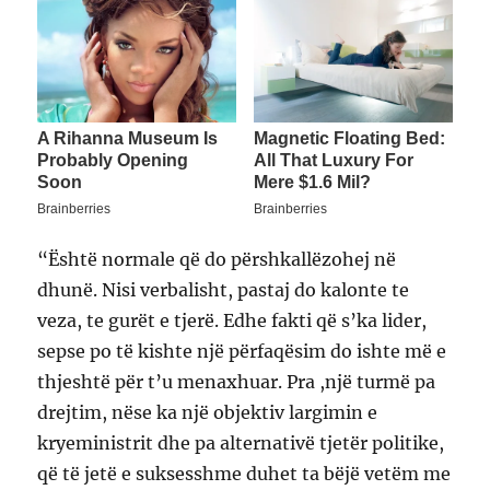
“Është normale që do përshkallëzohej në
dhunë. Nisi verbalisht, pastaj do kalonte te
veza, te gurët e tjerë. Edhe fakti që s’ka lider,
sepse po të kishte një përfaqësim do ishte më e
thjeshtë për t’u menaxhuar. Pra ,një turmë pa
drejtim, nëse ka një objektiv largimin e
kryeministrit dhe pa alternativë tjetër politike,
që të jetë e suksesshme duhet ta bëjë vetëm me