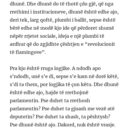
dhunë. Dhe dhunë do të thotë çdo gjë, që nga
rrethimi i institucioneve, dhunë është edhe ajo,
deri tek, larg qoftë, plumbi i ballit, sepse është
bërë edhe në modë kjo ide që përdoret shumë
nëpër rrjetet sociale, ideja e një plumbi të
ardhur që do zgjidhte çështjen e “revolucionit
të flamingove”.
Pra kjo është rruga logjike. A ndodh apo
s’ndodh, unë s’e di, sepse s’e kam në dorë këtë,
s’di ta them, por logjika të çon këtu. Dhe dhunë
është edhe ajo, hajde të rrethojmë
parlamentin. Pse duhet ta rrethosh
parlamentin? Pse duhet ta gjuash me vezë atë
deputetin? Pse duhet ta shash, ta pështysh?
Pse dhunë është ajo. Dakord, nuk është vrasje.