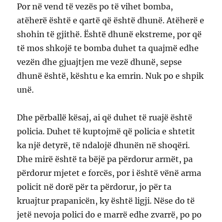
Por në vend të vezës po të vihet bomba,
atëherë është e qartë që është dhunë. Atëherë e
shohin të gjithë. Është dhunë ekstreme, por që
të mos shkojë te bomba duhet ta quajmë edhe
vezën dhe gjuajtjen me vezë dhunë, sepse
dhunë është, kështu e ka emrin. Nuk po e shpik
unë.
Dhe përballë kësaj, ai që duhet të ruajë është
policia. Duhet të kuptojmë që policia e shtetit
ka një detyrë, të ndalojë dhunën në shoqëri.
Dhe mirë është ta bëjë pa përdorur armët, pa
përdorur mjetet e forcës, por i është vënë arma
policit në dorë për ta përdorur, jo për ta
kruajtur prapanicën, ky është ligji. Nëse do të
jetë nevoja polici do e marrë edhe zvarrë, po po