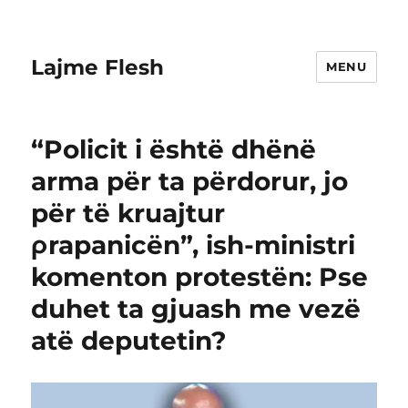
Lajme Flesh
MENU
“Policit i është dhënë
arma për ta përdorur, jo
për të kruajtur
ρrapanicën”, ish-ministri
komenton protestën: Pse
duhet ta gjuash me vezë
atë deputetin?