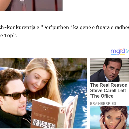
ish-konkurentja e “Për’puthen” ka qenë e ftuara e radhë
me Top”.