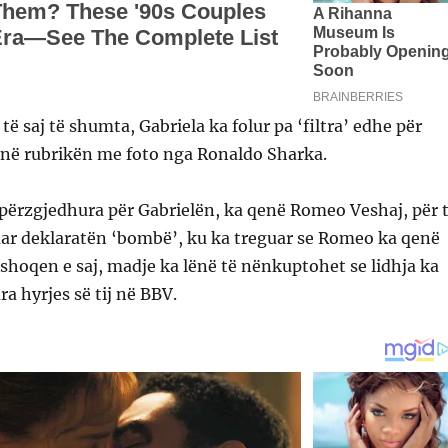
ë saj të shumta, Gabriela ka folur pa ‘filtra’ edhe për
 në rubrikën me foto nga Ronaldo Sharka.
 përzgjedhura për Gabrielën, ka qenë Romeo Veshaj, për 
huar deklaratën ‘bombë’, ku ka treguar se Romeo ka qenë
 shoqen e saj, madje ka lënë të nënkuptohet se lidhja ka
a hyrjes së tij në BBV.