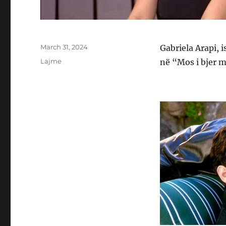
Posted
March 31, 2024
Gabriela Arapi, 
on
Categories
Lajme
në “Mos i bjer 