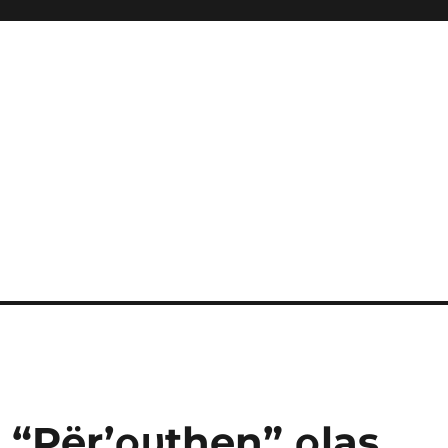
 “Për’ρυthen” ρlas