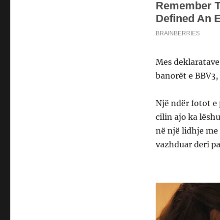
Mes deklaratave t
banorët e BBV3,
Një ndër fotot e
cilin ajo ka lës
në një lidhje me
vazhduar deri par