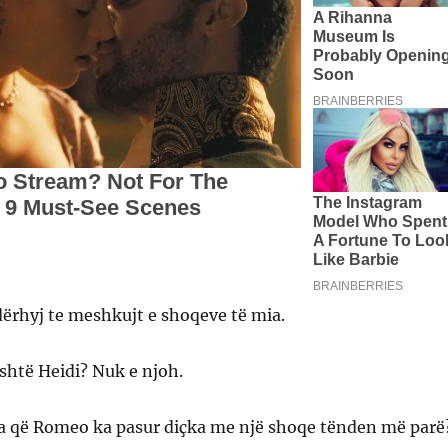
ërhyj te meshkujt e shoqeve të mia.
shtë Heidi? Nuk e njoh.
a që Romeo ka pasur diçka me një shoqe tënden më parë