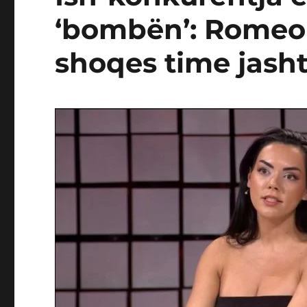
‘bombën’: Romeo V
shoqes time jash