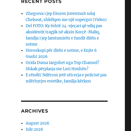
RECENT POSTS
Zhegrova i jep fitoren Juventusit ndaj
Chelseat, shkëlqen me një supergoI (Video)
Del FOTO: Ky është 24-vjeçari që vdiq pas
aksidentit tragjik në aksin Korçë-Maliq,
familja i jep lamtumirën e fundit ditën e
sotme
Horoskopi për ditën e sotme, e Enjte 6
Gusht 2026
Grida Duma Iargohet nga Top Channel?
Shkak përplasja me Lori Hoxhën?
E rëndë/ Ndërron jetë oficerja e poIicisë pas
ndërhyrjes estetike, familja kërkon
ARCHIVES
August 2026
July 2026