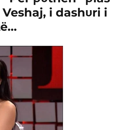
eshaj, i dashυri i
të…