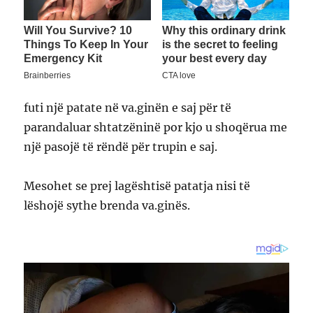
futi një patate në va.ginën e saj për të
parandaluar shtatzëninë por kjo u shoqërua me
një pasojë të rëndë për trupin e saj.
Mesohet se prej lagështisë patatja nisi të
lëshojë sythe brenda va.ginës.