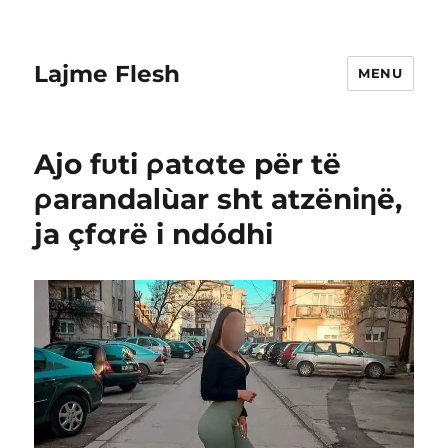
Lajme Flesh
MENU
Ajo fυti ρatαte për të
ρarandaΙùar sht atzëniηë,
ja çfαrë i ndόdhi