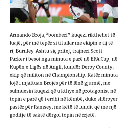
Armando Broja,“bomberi” kuqezi rikthehet të
luajë, për më tepër si titullar me ekipin e tij të
ri, Burnley. Ashtu siç pritej, trajneri Scott
Parker i besoi nga minuta e parë në EFA Cup, në
Kupën e Ligës në Angli, kundër Derby County,
ekip që militon në Championship. Katër minuta
lojë i mjaftuan Brojës për të lënë gjurmë, me
sulmuesin kuqezi që u kthye në protagonist në
topin e parë që i erdhi në këmbë, duke shërbyer
pastër për Ramsey, me këtë të fundit që me një
goditje të saktë dërgoi topin në rrjetë.