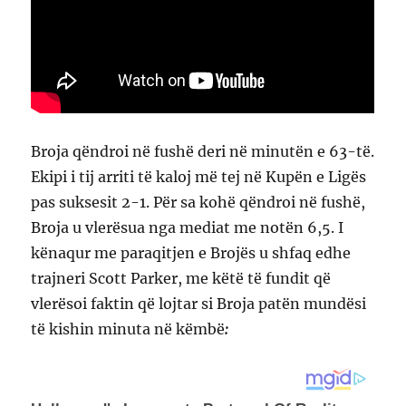
Broja qëndroi në fushë deri në minutën e 63-të.
Ekipi i tij arriti të kaloj më tej në Kupën e Ligës
pas suksesit 2-1. Për sa kohë qëndroi në fushë,
Broja u vlerësua nga mediat me notën 6,5. I
kënaqur me paraqitjen e Brojës u shfaq edhe
trajneri Scott Parker, me këtë të fundit që
vlerësoi faktin që lojtar si Broja patën mundësi
të kishin minuta në këmbë
: