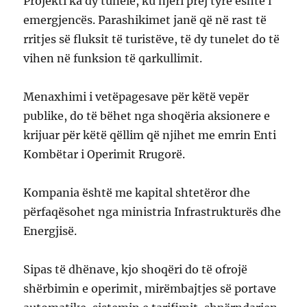
Projekti ka dy tunele, ku njëri prej tyre është i
emergjencës. Parashikimet janë që në rast të
rritjes së fluksit të turistëve, të dy tunelet do të
vihen në funksion të qarkullimit.
Menaxhimi i vetëpagesave për këtë vepër
publike, do të bëhet nga shoqëria aksionere e
krijuar për këtë qëllim që njihet me emrin Enti
Kombëtar i Operimit Rrugorë.
Kompania është me kapital shtetëror dhe
përfaqësohet nga ministria Infrastrukturës dhe
Energjisë.
Sipas të dhënave, kjo shoqëri do të ofrojë
shërbimin e operimit, mirëmbajtjes së portave