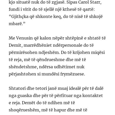
kjo situatë nuk do të zgjasë. Sipas Carol Starr,
fundi i vitit do të sjellë një kthesë të qartë:
“Gjithçka që shkonte keq, do të nisë të shkojë
mbarë.”
Me Venusin që kalon nëpër shtëpinë e shtatë të
Demit, marrëdhëniet ndërpersonale do të
përmirësohen ndjeshëm. Do të krijohen miqësi
të reja, më të qëndrueshme dhe më të
shëndetshme, ndërsa udhëtimet nuk
përjashtohen si mundësi frymëzuese.
Shtatori dhe tetori janë muaj idealë për të dalë
nga guaska dhe për të përfituar nga kontaktet
e reja. Demët do të ndihen më të
shoqërueshëm, më të hapur dhe më të