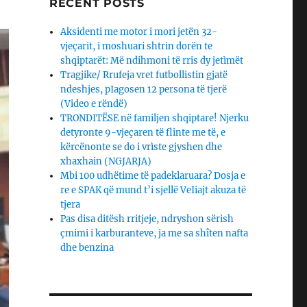
RECENT POSTS
Aksidenti me motor i mori jetën 32-
vjeçarit, i moshuari shtrin dorën te
shqiptarët: Më ndihmoni të rris dy jetìmët
Tragjike/ Rrufeja vret futbollistin gjatë
ndeshjes, pIagosen 12 persona të tjerë
(Video e rëndë)
TRONDITËSE në familjen shqiptare! Njerku
detyronte 9-vjeçaren të flinte me të, e
kërcënonte se do i vrìste gjyshen dhe
xhaxhain (NGJARJA)
Mbi 100 udhëtime të padeklaruara? Dosja e
re e SPAK që mund t’i sjellë VeIiajt akuza të
tjera
Pas disa ditësh rritjeje, ndryshon sërish
çmimi i karburanteve, ja me sa shîten nafta
dhe benzina