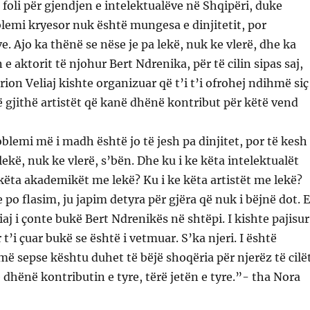
 foli për gjendjen e intelektualëve në Shqipëri, duke
lemi kryesor nuk është mungesa e dinjitetit, por
. Ajo ka thënë se nëse je pa lekë, nuk ke vlerë, dhe ka
 e aktorit të njohur Bert Ndrenika, për të cilin sipas saj,
ion Veliaj kishte organizuar që t’i t’i ofrohej ndihmë siç
 gjithë artistët që kanë dhënë kontribut për këtë vend
blemi më i madh është jo të jesh pa dinjitet, por të kesh
 lekë, nuk ke vlerë, s’bën. Dhe ku i ke këta intelektualët
 këta akademikët me lekë? Ku i ke këta artistët me lekë?
e po flasim, ju japim detyra për gjëra që nuk i bëjnë dot. E
liaj i çonte bukë Bert Ndrenikës në shtëpi. I kishte pajisur
 t’i çuar bukë se është i vetmuar. S’ka njeri. I është
ë sepse kështu duhet të bëjë shoqëria për njerëz të cilë
dhënë kontributin e tyre, tërë jetën e tyre.”- tha Nora