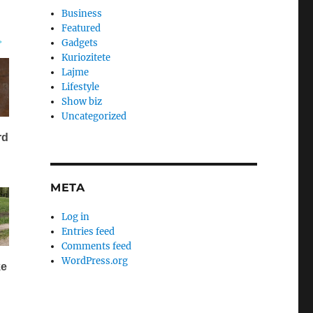
Business
Featured
Gadgets
Kuriozitete
Lajme
Lifestyle
Show biz
Uncategorized
META
Log in
Entries feed
Comments feed
WordPress.org