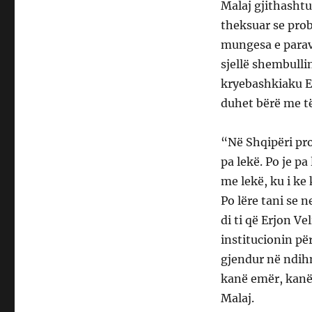
Malaj gjithashtu
theksuar se prob
mungesa e parave
sjellë shembullin
kryebashkiaku Er
duhet bërë me të
“Në Shqipëri pro
pa lekë. Po je pa
me lekë, ku i ke
Po lëre tani se n
di ti që Erjon Ve
institucionin për
gjendur në ndihm
kanë emër, kanë 
Malaj.