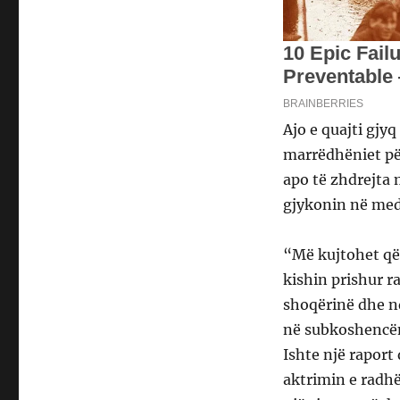
Ajo e quajti gjyq
marrëdhëniet për
apo të zhdrejta 
gjykonin në med
“Më kujtohet që 
kishin prishur r
shoqërinë dhe ndj
në subkoshencën
Ishte një raport 
aktrimin e radhë