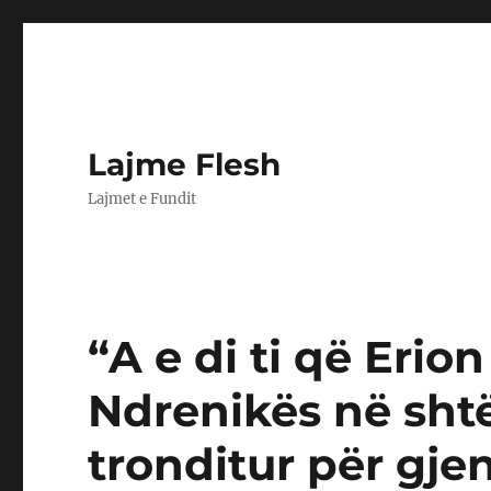
Lajme Flesh
Lajmet e Fundit
“A e di ti që Erio
Ndrenikës në shtë
tronditur për gje