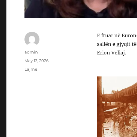
E ftuar në Euro
sallën e gjyqit 
Author
admin
Erion Veliaj.
Posted
May 13, 2026
on
Categories
Lajme