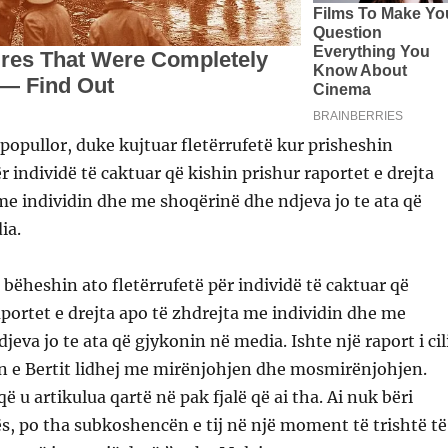
 popullor, duke kujtuar fletërrufetë kur prisheshin
 individë të caktuar që kishin prishur raportet e drejta
me individin dhe me shoqërinë dhe ndjeva jo te ata që
ia.
bëheshin ato fletërrufetë për individë të caktuar që
aportet e drejta apo të zhdrejta me individin dhe me
eva jo te ata që gjykonin në media. Ishte një raport i cil
 e Bertit lidhej me mirënjohjen dhe mosmirënjohjen.
që u artikulua qartë në pak fjalë që ai tha. Ai nuk bëri
s, po tha subkoshencën e tij në një moment të trishtë të