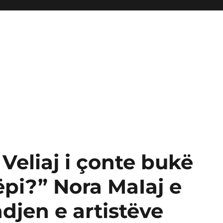
n Veliaj i çonte bukë
pi?” Nora MaIaj e
ndjen e artistëve