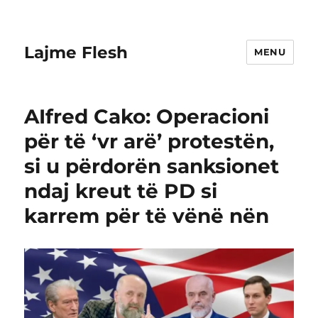
Lajme Flesh
MENU
AIfred Cako: Operacioni
për të ‘vr arë’ protestën,
si u përdorën sanksionet
ndaj kreut të PD si
karrem për të vënë nën