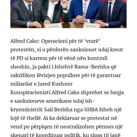
Alfred Cako: Operacioni për të ‘vrarë’
protestën, si u përdorën sanksionet ndaj kreut
të PD si karrem për të vënë nën kontroll
sheshin, ja pakti i fshehtë Rama-Berisha që
sakrifikon lëvizjen popullore për të garantuar
miliardat e Jared Kushner
Konspiracionisti Alfred Cako shprehet se heqja
e sanksioneve amerikane ndaj ish-
kryeministrit Sali Berisha nga SHBA fsheh një
lojë të thellë. Ai ka deklaruar se protestat në
vend po përpiqen të neutralizohen përmes një
skenari të koordinuar politik, ku sipas tij janë