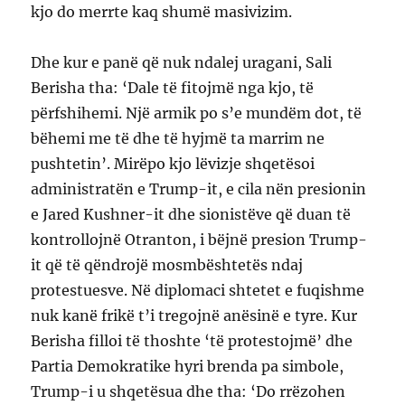
kjo do merrte kaq shumë masivizim.
Dhe kur e panë që nuk ndalej uragani, Sali
Berisha tha: ‘Dale të fitojmë nga kjo, të
përfshihemi. Një armik po s’e mundëm dot, të
bëhemi me të dhe të hyjmë ta marrim ne
pushtetin’. Mirëpo kjo lëvizje shqetësoi
administratën e Trump-it, e cila nën presionin
e Jared Kushner-it dhe sionistëve që duan të
kontrollojnë Otranton, i bëjnë presion Trump-
it që të qëndrojë mosmbështetës ndaj
protestuesve. Në diplomaci shtetet e fuqishme
nuk kanë frikë t’i tregojnë anësinë e tyre. Kur
Berisha filloi të thoshte ‘të protestojmë’ dhe
Partia Demokratike hyri brenda pa simbole,
Trump-i u shqetësua dhe tha: ‘Do rrëzohen