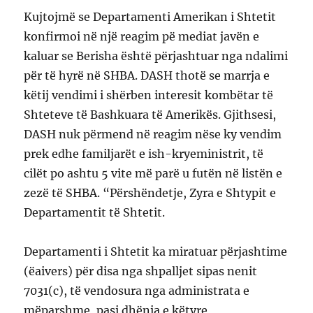
Kujtojmë se Departamenti Amerikan i Shtetit
konfirmoi në një reagim pë mediat javën e
kaluar se Berisha është përjashtuar nga ndalimi
për të hyrë në SHBA. DASH thotë se marrja e
këtij vendimi i shërben interesit kombëtar të
Shteteve të Bashkuara të Amerikës. Gjithsesi,
DASH nuk përmend në reagim nëse ky vendim
prek edhe familjarët e ish-kryeministrit, të
cilët po ashtu 5 vite më parë u futën në listën e
zezë të SHBA. “Përshëndetje, Zyra e Shtypit e
Departamentit të Shtetit.
Departamenti i Shtetit ka miratuar përjashtime
(ëaivers) për disa nga shpalljet sipas nenit
7031(c), të vendosura nga administrata e
mëparshme, pasi dhënia e këtyre