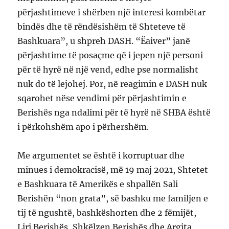
përjashtimeve i shërben një interesi kombëtar
bindës dhe të rëndësishëm të Shteteve të
Bashkuara”, u shpreh DASH. “Ëaiver” janë
përjashtime të posaçme që i jepen një personi
për të hyrë në një vend, edhe pse normalisht
nuk do të lejohej. Por, në reagimin e DASH nuk
sqarohet nëse vendimi për përjashtimin e
Berishës nga ndalimi për të hyrë në SHBA është
i përkohshëm apo i përhershëm.
Me argumentet se është i korruptuar dhe
minues i demokracisë, më 19 maj 2021, Shtetet
e Bashkuara të Amerikës e shpallën Sali
Berishën “non grata”, së bashku me familjen e
tij të ngushtë, bashkëshorten dhe 2 fëmijët,
Liri Berishës, Shkëlzen Berishës dhe Argita