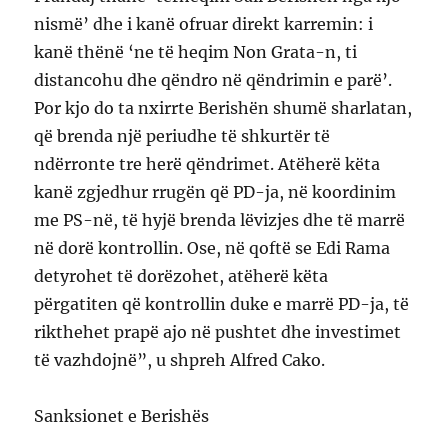
nismë’ dhe i kanë ofruar direkt karremin: i
kanë thënë ‘ne të heqim Non Grata-n, ti
distancohu dhe qëndro në qëndrimin e parë’.
Por kjo do ta nxirrte Berishën shumë sharlatan,
që brenda një periudhe të shkurtër të
ndërronte tre herë qëndrimet. Atëherë këta
kanë zgjedhur rrugën që PD-ja, në koordinim
me PS-në, të hyjë brenda lëvizjes dhe të marrë
në dorë kontrollin. Ose, në qoftë se Edi Rama
detyrohet të dorëzohet, atëherë këta
përgatiten që kontrollin duke e marrë PD-ja, të
rikthehet prapë ajo në pushtet dhe investimet
të vazhdojnë”, u shpreh Alfred Cako.
Sanksionet e Berishës