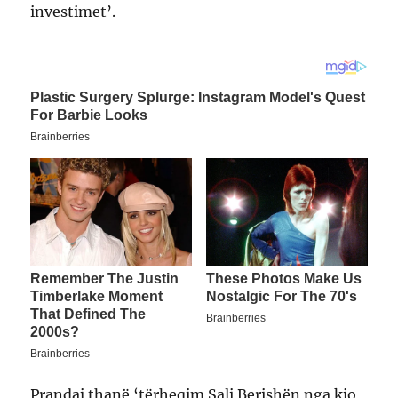
investimet’.
Prandaj thanë ‘tërheqim Sali Berishën nga kjo