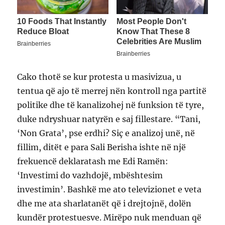
Cako thotë se kur protesta u masivizua, u
tentua që ajo të merrej nën kontroll nga partitë
politike dhe të kanalizohej në funksion të tyre,
duke ndryshuar natyrën e saj fillestare. “Tani,
‘Non Grata’, pse erdhi? Siç e analizoj unë, në
fillim, ditët e para Sali Berisha ishte në një
frekuencë deklaratash me Edi Ramën:
‘Investimi do vazhdojë, mbështesim
investimin’. Bashkë me ato televizionet e veta
dhe me ata sharlatanët që i drejtojnë, dolën
kundër protestuesve. Mirëpo nuk menduan që