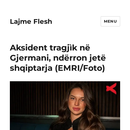
Lajme Flesh
MENU
Aksident tragjìk në
Gjermani, ndërron jetë
shqiptarja (EMRI/Foto)