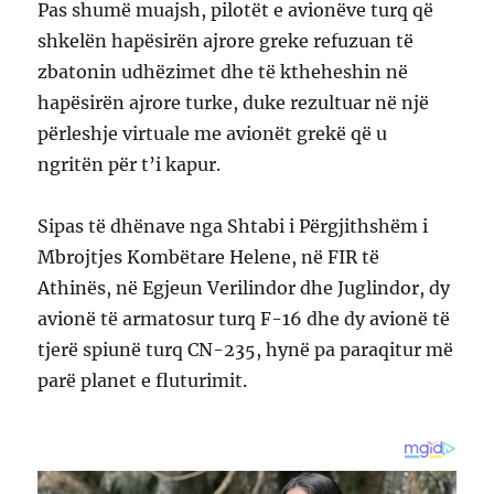
Pas shumë muajsh, pilotët e avionëve turq që
shkelën hapësirën ajrore greke refuzuan të
zbatonin udhëzimet dhe të ktheheshin në
hapësirën ajrore turke, duke rezultuar në një
përleshje virtuale me avionët grekë që u
ngritën për t’i kapur.
Sipas të dhënave nga Shtabi i Përgjithshëm i
Mbrojtjes Kombëtare Helene, në FIR të
Athinës, në Egjeun Verilindor dhe Juglindor, dy
avionë të armatosur turq F-16 dhe dy avionë të
tjerë spiunë turq CN-235, hynë pa paraqitur më
parë planet e fluturimit.