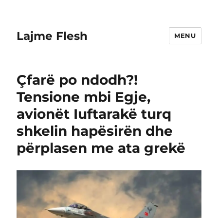
Lajme Flesh
MENU
Çfarë po ndodh?!
Tensione mbi Egje,
avionët Iuftarakë turq
shkelin hapësirën dhe
përplasen me ata grekë