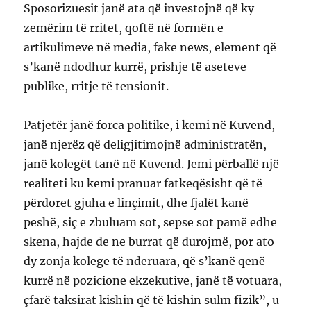
Sposorizuesit janë ata që investojnë që ky
zemërim të rritet, qoftë në formën e
artikulimeve në media, fake news, element që
s’kanë ndodhur kurrë, prishje të aseteve
publike, rritje të tensionit.
Patjetër janë forca politike, i kemi në Kuvend,
janë njerëz që deligjitimojnë administratën,
janë kolegët tanë në Kuvend. Jemi përballë një
realiteti ku kemi pranuar fatkeqësisht që të
përdoret gjuha e linçimit, dhe fjalët kanë
peshë, siç e zbuluam sot, sepse sot pamë edhe
skena, hajde de ne burrat që durojmë, por ato
dy zonja kolege të nderuara, që s’kanë qenë
kurrë në pozicione ekzekutive, janë të votuara,
çfarë taksirat kishin që të kishin sulm fizik”, u