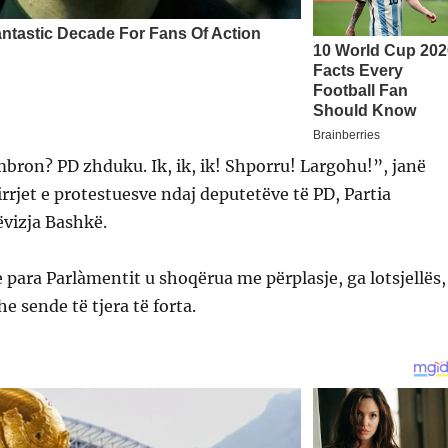
mbron? PD zhduku. Ik, ik, ik! Shporru! Largohu!”, janë
irrjet e protestuesve ndaj deputetëve të PD, Partia
vizja Bashkë.
 para Parlàmentit u shoqërua me përplasje, ga lotsjellës,
he sende të tjera të forta.