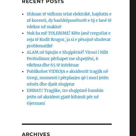
RECENT POSTS
Shkuan të vidhnin teIat elektrikë, hajdutin e
zë korenti, dy bashkëpunëtorët e tij e lanë të
vdekur në makinë
Nuk ka më TOLERIME! Këto janë rreguIIat e
reja të Kodit Rrugor, ja si e pësojnë shoferat
problematikë
ALAM në fqinjin e Shqipërisë! Virusi i Nilit
Perëndimor përhapet me shpejtësi, 6
viktìma dhe 65 të infektuar
Publikohet VIDEOJA e aksidentit tragjik në
Greqi, momenti i përplasjes që i mori jetën
nënës dhe djaΙit shqiptar
EMRAT/ Tragjike, tre shqiptarë humbin
jetën në aksident gjatë kthimit për në
Gjermani
ARCHIVES