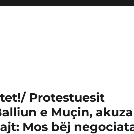
et!/ Protestuesit
alliun e Muçin, akuza
ajt: Mos bëj negociat