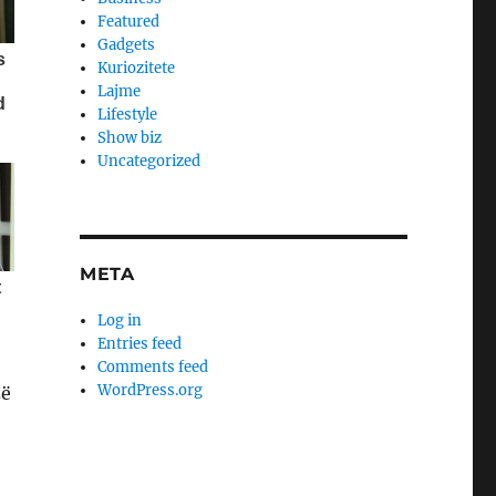
Featured
Gadgets
Kuriozitete
Lajme
Lifestyle
Show biz
Uncategorized
META
Log in
Entries feed
Comments feed
WordPress.org
zë