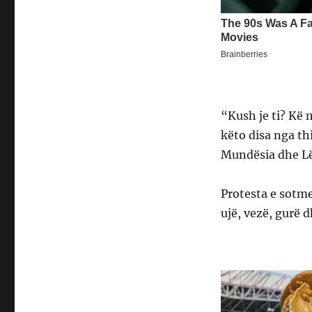
“Kush je ti? Kë 
këto disa nga th
Mundësia dhe Lë
Protesta e sotme
ujë, vezë, gurë d