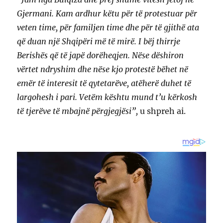
Gjermani. Kam ardhur këtu për të protestuar për
veten time, për familjen time dhe për të gjithë ata
që duan një Shqipëri më të mirë. I bëj thirrje
Berishës që të japë dorëheqjen. Nëse dëshiron
vërtet ndryshim dhe nëse kjo protestë bëhet në
emër të interesit të qytetarëve, atëherë duhet të
largohesh i pari. Vetëm kështu mund t’u kërkosh
të tjerëve të mbajnë përgjegjësi”,
u shpreh ai.