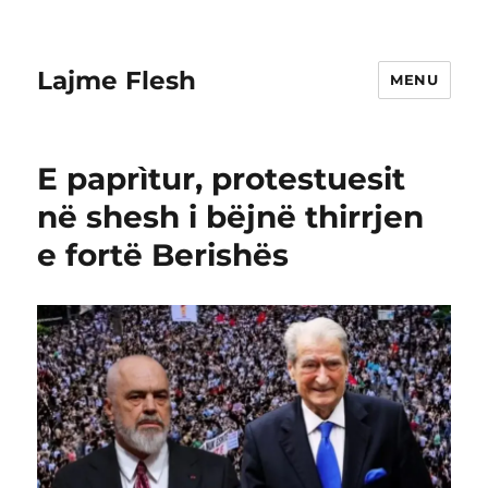
Lajme Flesh
MENU
E paprìtur, protestuesit
në shesh i bëjnë thirrjen
e fortë Berishës