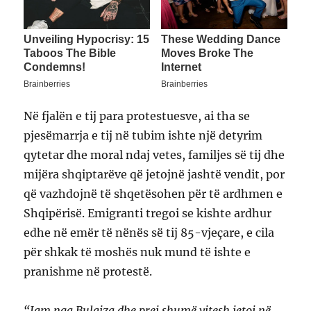
Në fjalën e tij para protestuesve, ai tha se
pjesëmarrja e tij në tubim ishte një detyrim
qytetar dhe moral ndaj vetes, familjes së tij dhe
mijëra shqiptarëve që jetojnë jashtë vendit, por
që vazhdojnë të shqetësohen për të ardhmen e
Shqipërisë. Emigranti tregoi se kishte ardhur
edhe në emër të nënës së tij 85-vjeçare, e cila
për shkak të moshës nuk mund të ishte e
pranishme në protestë.
“Jam nga Bulqiza dhe prej shumë vitesh jetoj në