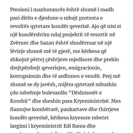
Presioni i mazhorancës është shumë i madh
pasi ditën e djeshme u mbajt protesta e
revoltës qytetare kundër qeverisë. Ajo që nisi si
një kundërshtim ndaj projektit të resortit në
Zvërnec dhe Sazan është shndërruar në një
lëvizje shumë më të gjerë, me kërkesa që
shkojnë përtej çështjeve mjedisore dhe prekin
drejtpërdrejt qeverisjen, emigracionin,
korrupsionin dhe të ardhmen e vendit. Prej më
shumë se dy javësh, mijëra qytetarë mbushin
çdo mbrëmje bulevardin “Dëshmorët e
Kombit” dhe sheshin para Kryeministrisë. Mes
flamujve kombëtarë, pankartave dhe thirrjeve
kundër qeverisë, kërkesa kryesore mbetet
largimi i kryeministrit Edi Rama dhe