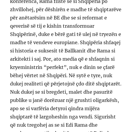
konferenca, Rama fliste se si Shqipëria po
zhvillohej, për dëshirën e madhe të shqiptarëve
për anëtarësim në BE dhe se si reformat e
qeverisë së tij e kishin transformuar
Shqipërinë, duke e bërë gati të ulej në tryezën e
madhe të vendeve europiane. Shqipëria shfaqej
si historia e suksesit të Ballkanit dhe Rama si
arkitekti i saj. Por, ato media që e shfaqnin si
kryeministrin “perfekt”, nuk e dinin se çfarë
bëhej vërtet në Shqipëri. Në sytë e tyre, nuk
dukej realiteti që përjetojnë çdo ditë shqiptarët.
Nuk dukej se si bregdeti, malet dhe pasuritë
publike u janë dorëzuar një grushti oligarkësh,
apo se si varfëria detyroi qindra mijëra
shqiptarë të largoheshin nga vendi. Sigurisht
që nuk tregohej as se si Edi Rama dhe