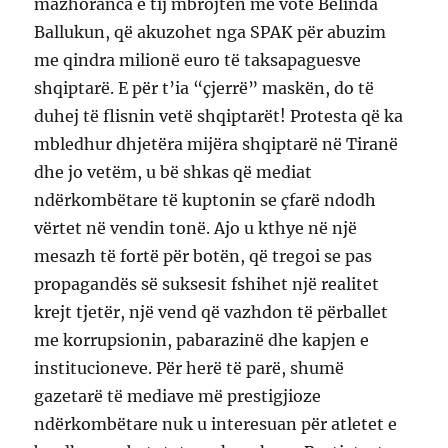
mazhoranca e tij mbrojtën me votë Belinda
Ballukun, që akuzohet nga SPAK për abuzim
me qindra milionë euro të taksapaguesve
shqiptarë. E për t’ia “çjerrë” maskën, do të
duhej të flisnin vetë shqiptarët! Protesta që ka
mbledhur dhjetëra mijëra shqiptarë në Tiranë
dhe jo vetëm, u bë shkas që mediat
ndërkombëtare të kuptonin se çfarë ndodh
vërtet në vendin tonë. Ajo u kthye në një
mesazh të fortë për botën, që tregoi se pas
propagandës së suksesit fshihet një realitet
krejt tjetër, një vend që vazhdon të përballet
me korrupsionin, pabarazinë dhe kapjen e
institucioneve. Për herë të parë, shumë
gazetarë të mediave më prestigjioze
ndërkombëtare nuk u interesuan për atletet e