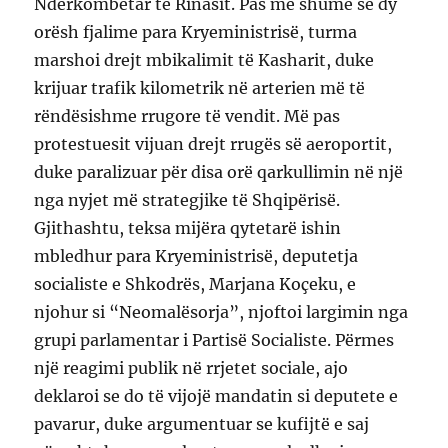
Ndërkombëtar të Rinasit. Pas më shumë se dy
orësh fjalime para Kryeministrisë, turma
marshoi drejt mbikalimit të Kasharit, duke
krijuar trafik kilometrik në arterien më të
rëndësishme rrugore të vendit. Më pas
protestuesit vijuan drejt rrugës së aeroportit,
duke paralizuar për disa orë qarkullimin në një
nga nyjet më strategjike të Shqipërisë.
Gjithashtu, teksa mijëra qytetarë ishin
mbledhur para Kryeministrisë, deputetja
socialiste e Shkodrës, Marjana Koçeku, e
njohur si “Neomalësorja”, njoftoi largimin nga
grupi parlamentar i Partisë Socialiste. Përmes
një reagimi publik në rrjetet sociale, ajo
deklaroi se do të vijojë mandatin si deputete e
pavarur, duke argumentuar se kufijtë e saj