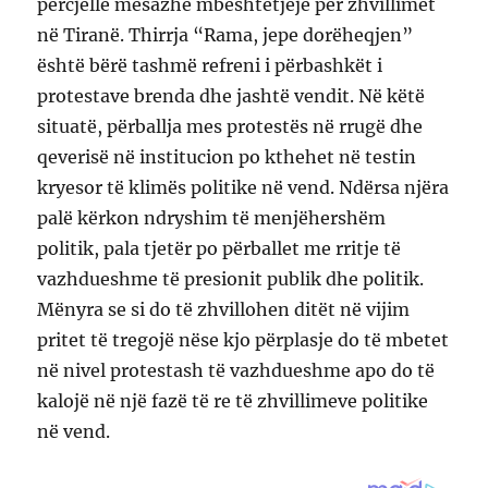
përcjellë mesazhe mbështetjeje për zhvillimet
në Tiranë. Thirrja “Rama, jepe dorëheqjen”
është bërë tashmë refreni i përbashkët i
protestave brenda dhe jashtë vendit. Në këtë
situatë, përballja mes protestës në rrugë dhe
qeverisë në institucion po kthehet në testin
kryesor të klimës politike në vend. Ndërsa njëra
palë kërkon ndryshim të menjëhershëm
politik, pala tjetër po përballet me rritje të
vazhdueshme të presionit publik dhe politik.
Mënyra se si do të zhvillohen ditët në vijim
pritet të tregojë nëse kjo përplasje do të mbetet
në nivel protestash të vazhdueshme apo do të
kalojë në një fazë të re të zhvillimeve politike
në vend.