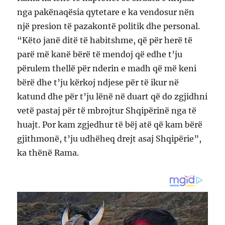
nga pakënaqësia qytetare e ka vendosur nën
një presion të pazakontë politik dhe personal.
“Këto janë ditë të habitshme, që për herë të
parë më kanë bërë të mendoj që edhe t’ju
përulem thellë për nderin e madh që më keni
bërë dhe t’ju kërkoj ndjese për të ikur në
katund dhe për t’ju lënë në duart që do zgjidhni
vetë pastaj për të mbrojtur Shqipërinë nga të
huajt. Por kam zgjedhur të bëj atë që kam bërë
gjithmonë, t’ju udhëheq drejt asaj Shqipërie”,
ka thënë Rama.