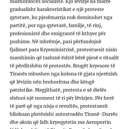
mazhorancës socialiste. Kjo lëvizje ka marrë
gradualisht karakteristikat e një proteste
qytetare, ku pjesëmarrja nuk dominohet nga
partitë, por nga qytetarë, familje, të rinj,
profesionistë dhe emigrantë të kthyer për
pushime. Në mbrëmje, pasi përfundojnë
fjalimet para Kryeministrisë, protestuesit nisin
marshimin që tashmë është bërë pjesë e ritualit
të përditshëm të protestës. Rrugët kryesore të
Tiranës mbushen nga kolona të gjata njerëzish
që lëvizin nën brohoritma dhe këngë
patriotike. Megjithatë, protesta e së dielës
shënoi një moment të ri për lëvizjen. Për herë
të parë që nga nisja e revoltës, protestuesit
bllokuan plotësisht autostradën Tiranë-Durrës
dhe aksin që lidh kryeqytetin me Aeroportin