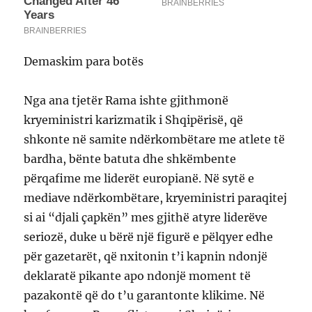
Demaskim para botës
Nga ana tjetër Rama ishte gjithmonë
kryeministri karizmatik i Shqipërisë, që
shkonte në samite ndërkombëtare me atlete të
bardha, bënte batuta dhe shkëmbente
përqafime me liderët europianë. Në sytë e
mediave ndërkombëtare, kryeministri paraqitej
si ai “djali çapkën” mes gjithë atyre liderëve
seriozë, duke u bërë një figurë e pëlqyer edhe
për gazetarët, që nxitonin t’i kapnin ndonjë
deklaratë pikante apo ndonjë moment të
pazakontë që do t’u garantonte klikime. Në