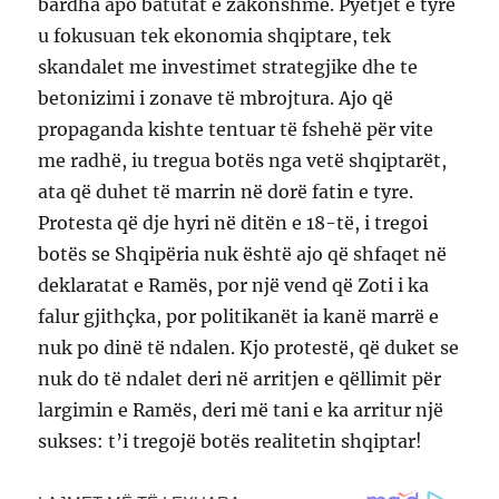
bardha apo batutat e zakonshme. Pyetjet e tyre
u fokusuan tek ekonomia shqiptare, tek
skandalet me investimet strategjike dhe te
betonizimi i zonave të mbrojtura. Ajo që
propaganda kishte tentuar të fshehë për vite
me radhë, iu tregua botës nga vetë shqiptarët,
ata që duhet të marrin në dorë fatin e tyre.
Protesta që dje hyri në ditën e 18-të, i tregoi
botës se Shqipëria nuk është ajo që shfaqet në
deklaratat e Ramës, por një vend që Zoti i ka
falur gjithçka, por politikanët ia kanë marrë e
nuk po dinë të ndalen. Kjo protestë, që duket se
nuk do të ndalet deri në arritjen e qëllimit për
largimin e Ramës, deri më tani e ka arritur një
sukses: t’i tregojë botës realitetin shqiptar!