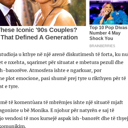
, studioja u kthye në një arenë diskutimesh të forta, ku n
 e nxehta, sqarimet për situatat e mbetura pezull dhe
sh-banorëve. Atmosfera ishte e ngarkuar, por
e plot emocione, pasi shumë prej tyre u rikthyen për të
t e tyre.
ë të komentùara të mbrëmjes ishte një situatë mjaft
agoniste u bë Monika. E njohur për natyrën e saj të
ajo vendosi të mos kursejë aspak ish-banorët dhe të thye
ë komunikim.