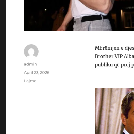
Mbrëmjen e djes
Brother VIP Alba
Author
admin
publiku që prej 
Posted
April 23, 2026
on
Categories
Lajme