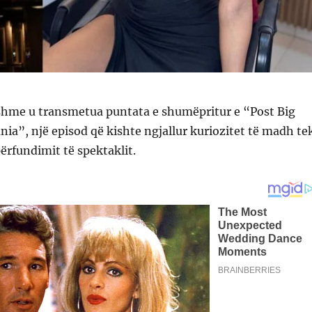
hme u transmetua puntata e shumëpritur e “Post Big
nia”, një episod që kishte ngjallur kuriozitet të madh te
përfundimit të spektaklit.