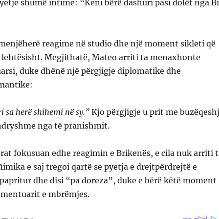
yetje shumë intime: “Keni bërë dashuri pasi dolët nga B
 menjëherë reagime në studio dhe një moment sikleti që
 lehtësisht. Megjithatë, Mateo arriti ta menaxhonte
arsi, duke dhënë një përgjigje diplomatike dhe
mantike:
 sa herë shihemi në sy.”
Kjo përgjigje u prit me buzëqesh
ndryshme nga të pranishmit.
t fokusuan edhe reagimin e Brikenës, e cila nuk arriti t
imika e saj tregoi qartë se pyetja e drejtpërdrejtë e
 papritur dhe disi “pa doreza”, duke e bërë këtë moment
omentuarit e mbrëmjes.