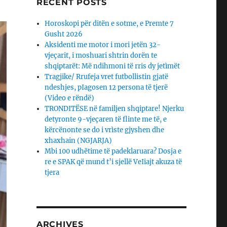
RECENT POSTS
Horoskopi për ditën e sotme, e Premte 7
Gusht 2026
Aksidenti me motor i mori jetën 32-
vjeçarit, i moshuari shtrin dorën te
shqiptarët: Më ndihmoni të rris dy jetìmët
Tragjike/ Rrufeja vret futbollistin gjatë
ndeshjes, pIagosen 12 persona të tjerë
(Video e rëndë)
TRONDITËSE në familjen shqiptare! Njerku
detyronte 9-vjeçaren të flinte me të, e
kërcënonte se do i vrìste gjyshen dhe
xhaxhain (NGJARJA)
Mbi 100 udhëtime të padeklaruara? Dosja e
re e SPAK që mund t’i sjellë VeIiajt akuza të
tjera
ARCHIVES