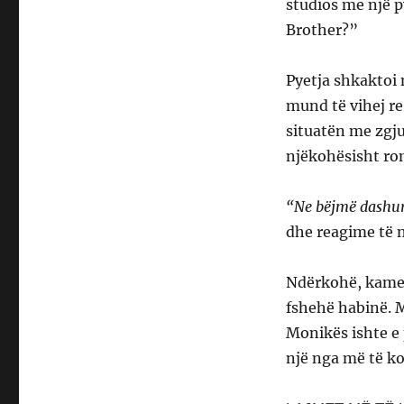
studios me një p
Brother?”
Pyetja shkaktoi
mund të vihej re
situatën me zgju
njëkohësisht ro
“Ne bëjmë dashuri
dhe reagime të 
Ndërkohë, kamera
fshehë habinë. M
Monikës ishte e
një nga më të k