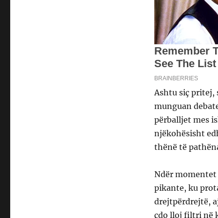
Ashtu siç pritej
munguan debatet
përballjet mes i
njëkohësisht edh
thënë të pathëna
Ndër momentet m
pikante, ku prot
drejtpërdrejtë, 
çdo lloj filtri n