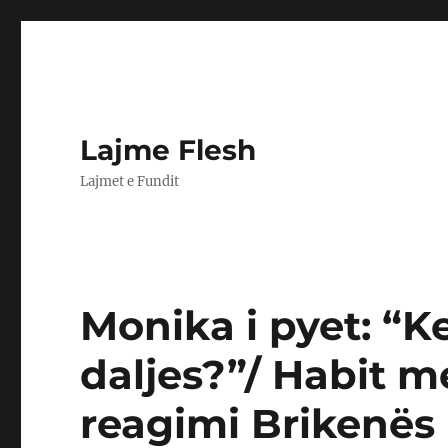
Lajme Flesh
Lajmet e Fundit
Monika i pyet: “K
daljes?”/ Habit m
reagimi Brikenës 