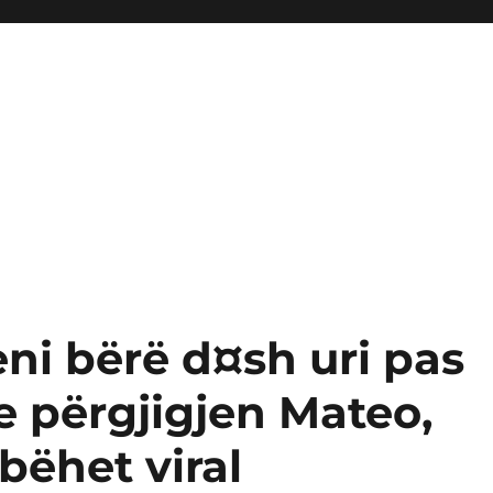
eni bërë d¤sh uri pas
e përgjigjen Mateo,
bëhet viral