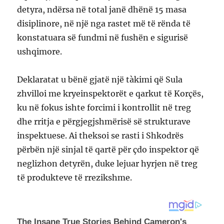
detyra, ndërsa në total janë dhënë 15 masa
disiplinore, në një nga rastet më të rënda të
konstatuara së fundmi në fushën e sigurisë
ushqimore.
Deklaratat u bënë gjatë një tàkimi që Sula
zhvilloi me kryeinspektorët e qarkut të Korçës,
ku në fokus ishte forcimi i kontrollit në treg
dhe rritja e përgjegjshmërisë së strukturave
inspektuese. Ai theksoi se rasti i Shkodrës
përbën një sinjal të qartë për çdo inspektor që
neglizhon detyrën, duke lejuar hyrjen në treg
të produkteve të rrezikshme.