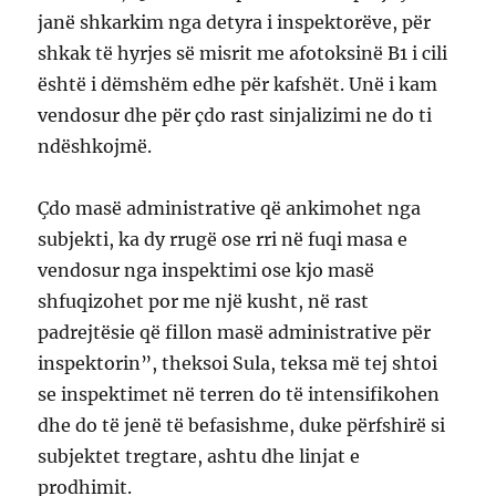
janë shkarkim nga detyra i inspektorëve, për
shkak të hyrjes së misrit me afotoksinë B1 i cili
është i dëmshëm edhe për kafshët. Unë i kam
vendosur dhe për çdo rast sinjalizimi ne do ti
ndëshkojmë.
Çdo masë administrative që ankimohet nga
subjekti, ka dy rrugë ose rri në fuqi masa e
vendosur nga inspektimi ose kjo masë
shfuqizohet por me një kusht, në rast
padrejtësie që fillon masë administrative për
inspektorin”, theksoi Sula, teksa më tej shtoi
se inspektimet në terren do të intensifikohen
dhe do të jenë të befasishme, duke përfshirë si
subjektet tregtare, ashtu dhe linjat e
prodhimit.