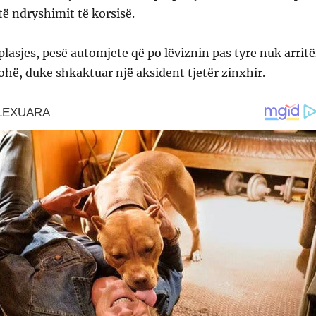
ë ndryshimit të korsisë.
plasjes, pesë automjete që po lëviznin pas tyre nuk arrit
ohë, duke shkaktuar një aksident tjetër zinxhir.