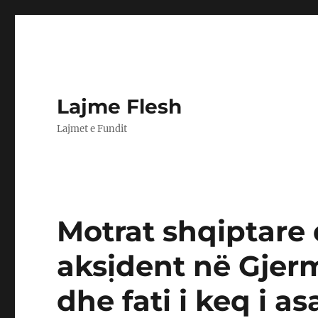
Lajme Flesh
Lajmet e Fundit
Motrat shqiptare
aksịdent në Gjerm
dhe fati i keq i a