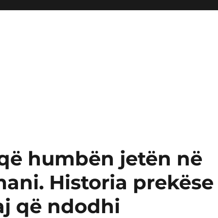
 që humbën jetën në
ani. Historia prekëse
saj që ndodhi