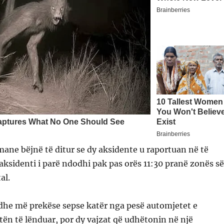
mane bëjnë të ditur se dy aksidente u raportuan në të
 aksidenti i parë ndodhi pak pas orës 11:30 pranë zonës së
al.
edhe më prekëse sepse katër nga pesë automjetet e
tën të lënduar, por dy vajzat që udhëtonin në një