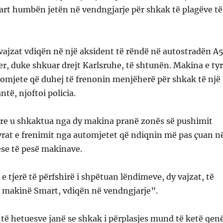
art humbën jetën në vendngjarje për shkak të plagëve të
 vajzat vdiqën në një aksident të rëndë në autostradën A
, duke shkuar drejt Karlsruhe, të shtunën. Makina e ty
tomjete që duhej të frenonin menjëherë për shkak të një
ntë, njoftoi policia.
tare u shkaktua nga dy makina pranë zonës së pushimit
rat e frenimit nga automjetet që ndiqnin më pas çuan n
ese të pesë makinave.
e tjerë të përfshirë i shpëtuan lëndimeve, dy vajzat, të
jë makinë Smart, vdiqën në vendngjarje”.
të hetuesve janë se shkak i përplasjes mund të ketë qen