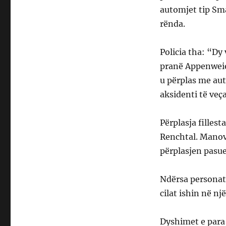
automjet tip Sm
rënda.
Policia tha: “Dy
pranë Appenweier
u përplas me au
aksidenti të veça
Përplasja filles
Renchtal. Manov
përplasjen pasu
Ndërsa personat 
cilat ishin në n
Dyshimet e para 