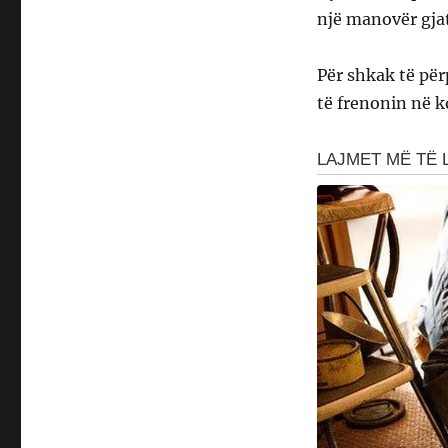
një manovër gjat
Për shkak të për
të frenonin në k