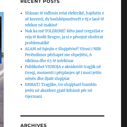
RECENT POSTS
Shkuan të vidhnin teIat elektrikë, hajdutin e
zë korenti, dy bashkëpunëtorët e tij e lanë të
vdekur në makinë
Nuk ka më TOLERIME! Këto janë rreguIIat e
reja të Kodit Rrugor, ja si e pësojnë shoferat
problematikë
ALAM në fqinjin e Shqipërisë! Virusi i Nilit
Perëndimor përhapet me shpejtësi, 6
viktìma dhe 65 të infektuar
Publikohet VIDEOJA e aksidentit tragjik në
Greqi, momenti i përplasjes që i mori jetën
nënës dhe djaΙit shqiptar
EMRAT/ Tragjike, tre shqiptarë humbin
jetën në aksident gjatë kthimit për në
Gjermani
ARCHIVES