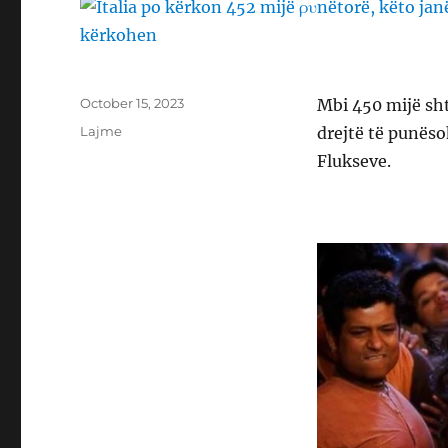
Posted
October 15, 2023
Mbi 450 mijë sht
on
Categories
Lajme
drejtë të punësoh
Flukseve.