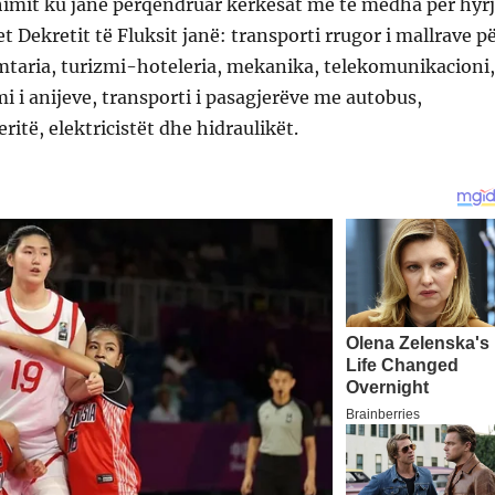
himit ku janë përqendruar kërkesat më të mëdha për hyr
t Dekretit të Fluksit janë: transporti rrugor i mallrave p
imtaria, turizmi-hoteleria, mekanika, telekomunikacioni,
i i anijeve, transporti i pasagjerëve me autobus,
ritë, elektricistët dhe hidraulikët.