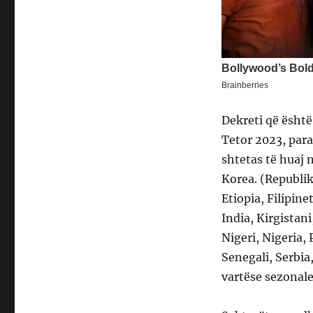
Dekreti që është
Tetor 2023, par
shtetas të huaj 
Korea. (Republika
Etiopia, Filipin
India, Kirgistan
Nigeri, Nigeria,
Senegali, Serbia
vartëse sezonal