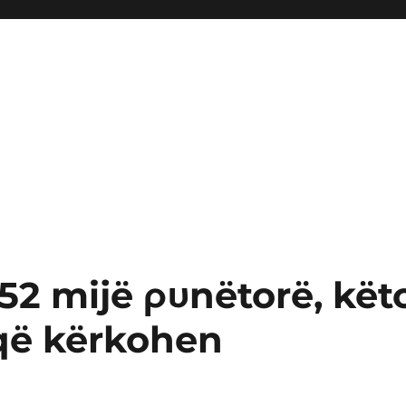
452 mijë ρυnëtorë, kët
 që kërkohen