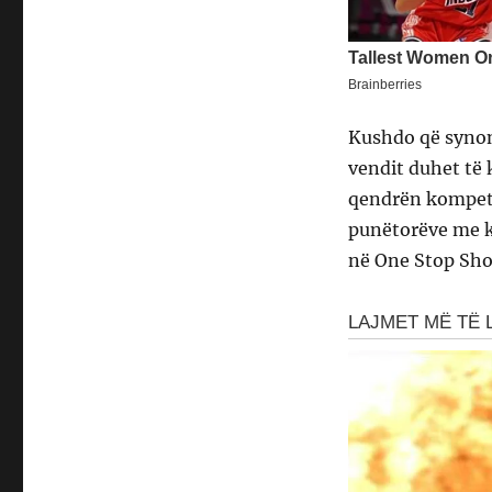
Kushdo që synon
vendit duhet të 
qendrën kompete
punëtorëve me k
në One Stop Sho