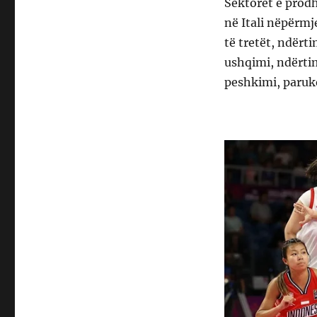
Sektorët e prod
në Itali nëpërmje
të tretët, ndërt
ushqimi, ndërtim
peshkimi, paruke