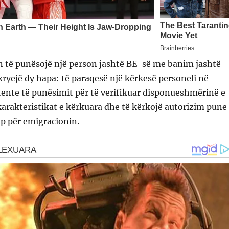
 të punësojë një person jashtë BE-së me banim jashtë
kryejë dy hapa: të paraqesë një kërkesë personeli në
nte të punësimit për të verifikuar disponueshmërinë e
arakteristikat e kërkuara dhe të kërkojë autorizim pune
p për emigracionin.