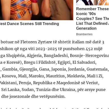
 botuar në Fletoren Zyrtare të shtetit italian më datë 3
ashikon që nga viti 2023-2025 të punësohen 452 mijë
nga Shqipëria, Algjeria, Bangladeshi, Bosnje-Hercegovina
 e Koresë), Bregu i Fildishtë, Egjipti, El Salvadori,
et, Gambia, Gjeorgjia, Gana, Japonia, Jordania, Guatemala,
i, Kosova, Mali, Maroku, Mauritius, Moldavia, Mali i Zi,
 Pakistani, Peruja, Republika e Maqedonisë së Veriut,
, Sri Lanka, Sudan, Tunizia dhe Ukraina, për arsye pune
e dhe josezonale dhe vetëpunësim.