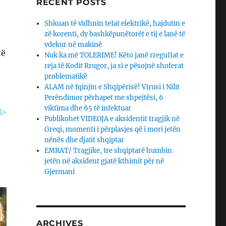
RECENT POSTS
Shkuan të vidhnin teIat elektrikë, hajdutin e
zë korenti, dy bashkëpunëtorët e tij e lanë të
vdekur në makinë
të
Nuk ka më TOLERIME! Këto janë rreguIIat e
reja të Kodit Rrugor, ja si e pësojnë shoferat
problematikë
ALAM në fqinjin e Shqipërisë! Virusi i Nilit
Perëndimor përhapet me shpejtësi, 6
viktìma dhe 65 të infektuar
Publikohet VIDEOJA e aksidentit tragjik në
Greqi, momenti i përplasjes që i mori jetën
nënës dhe djaΙit shqiptar
EMRAT/ Tragjike, tre shqiptarë humbin
jetën në aksident gjatë kthimit për në
Gjermani
ARCHIVES