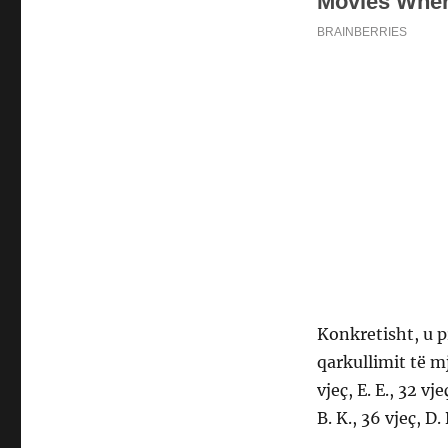
Konkretisht, u p
qarkullimit të mj
vjeç, E. E., 32 vje
B. K., 36 vjeç, D. 