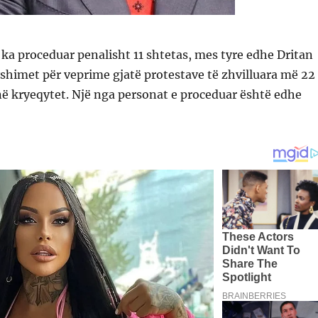
s ka proceduar penalisht 11 shtetas, mes tyre edhe Dritan
shimet për veprime gjatë protestave të zhvilluara më 22
ë kryeqytet. Një nga personat e proceduar është edhe