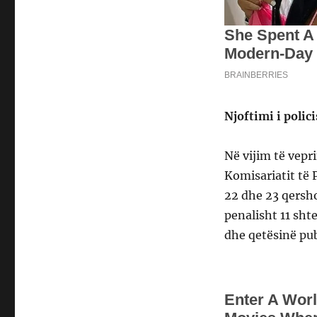
Njoftimi i polici
Në vijim të vepr
Komisariatit të 
22 dhe 23 qersho
penalisht 11 sht
dhe qetësinë pub