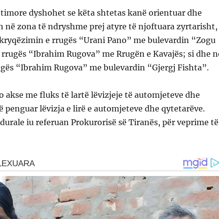
timore dyshohet se këta shtetas kanë orientuar dhe
n në zona të ndryshme prej atyre të njoftuara zyrtarisht,
 kryqëzimin e rrugës “Urani Pano” me bulevardin “Zogu
e rrugës “Ibrahim Rugova” me Rrugën e Kavajës; si dhe n
ugës “Ibrahim Rugova” me bulevardin “Gjergj Fishta”.
to akse me fluks të lartë lëvizjeje të automjeteve dhe
ë penguar lëvizja e lirë e automjeteve dhe qytetarëve.
durale iu referuan Prokurorisë së Tiranës, për veprime të