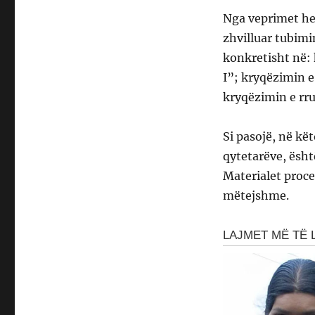
Nga veprimet he
zhvilluar tubimi
konkretisht në:
I”; kryqëzimin 
kryqëzimin e rr
Si pasojë, në kë
qytetarëve, ësht
Materialet proce
mëtejshme.