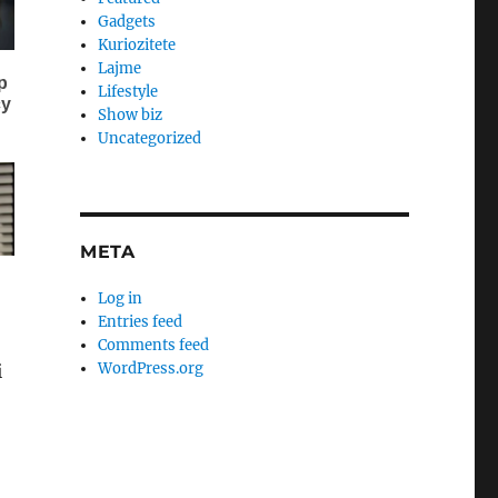
Gadgets
Kuriozitete
Lajme
Lifestyle
Show biz
Uncategorized
META
Log in
Entries feed
Comments feed
WordPress.org
i