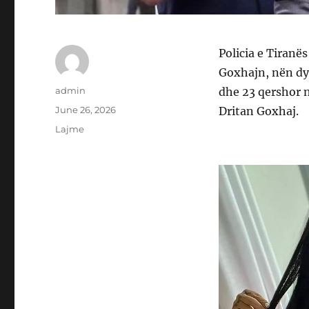
Policia e Tiranë
Goxhajn, nën dy
Author
admin
dhe 23 qershor n
Posted
June 26, 2026
Dritan Goxhaj.
on
Categories
Lajme