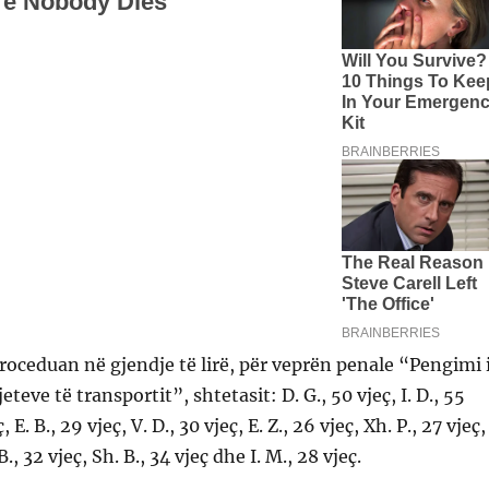
roceduan në gjendje të lirë, për veprën penale “Pengimi 
eteve të transportit”, shtetasit: D. G., 50 vjeç, I. D., 55
ç, E. B., 29 vjeç, V. D., 30 vjeç, E. Z., 26 vjeç, Xh. P., 27 vjeç,
B., 32 vjeç, Sh. B., 34 vjeç dhe I. M., 28 vjeç.