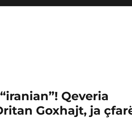
 “iranian”! Qeveria
ritan Goxhajt, ja çfar