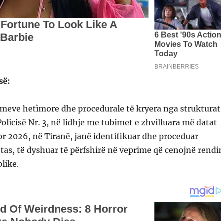
së:
imeve hetìmore dhe procedurale të kryera nga strukturat
Policisë Nr. 3, në lidhje me tubimet e zhvilluara më datat
r 2026, në Tiranë, janë identifikuar dhe proceduar
etas, të dyshuar të përfshirë në veprime që cenojnë rendi
like.