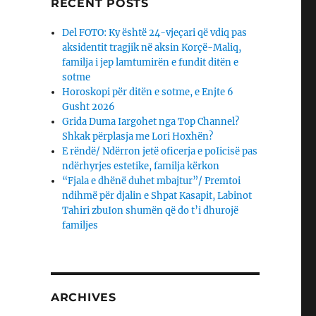
RECENT POSTS
Del FOTO: Ky është 24-vjeçari që vdiq pas
aksidentit tragjik në aksin Korçë-Maliq,
familja i jep lamtumirën e fundit ditën e
sotme
Horoskopi për ditën e sotme, e Enjte 6
Gusht 2026
Grida Duma Iargohet nga Top Channel?
Shkak përplasja me Lori Hoxhën?
E rëndë/ Ndërron jetë oficerja e poIicisë pas
ndërhyrjes estetike, familja kërkon
“Fjala e dhënë duhet mbajtur”/ Premtoi
ndihmë për djalin e Shpat Kasapit, Labinot
Tahiri zbuIon shumën që do t’i dhurojë
familjes
ARCHIVES