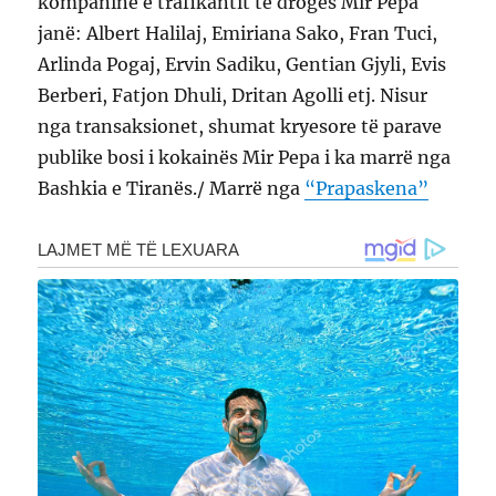
kompaninë e trafikantit të drogës Mir Pepa
janë: Albert Halilaj, Emiriana Sako, Fran Tuci,
Arlinda Pogaj, Ervin Sadiku, Gentian Gjyli, Evis
Berberi, Fatjon Dhuli, Dritan Agolli etj. Nisur
nga transaksionet, shumat kryesore të parave
publike bosi i kokainës Mir Pepa i ka marrë nga
Bashkia e Tiranës./ Marrë nga
“Prapaskena”