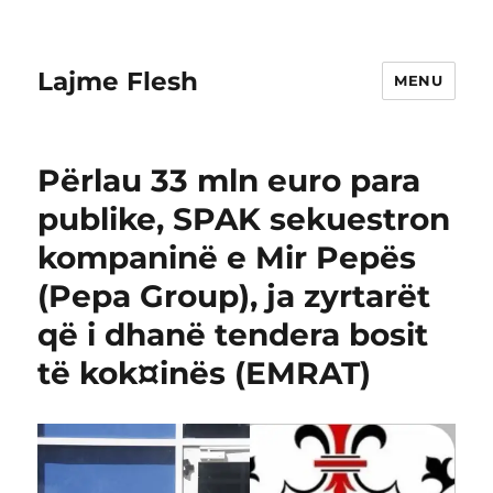
Lajme Flesh
MENU
Përlau 33 mln euro para
publike, SPAK sekuestron
kompaninë e Mir Pepës
(Pepa Group), ja zyrtarët
që i dhanë tendera bosit
të kok¤inës (EMRAT)