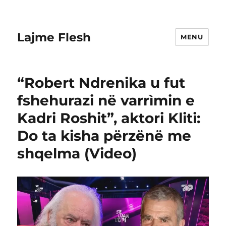
Lajme Flesh
MENU
“Robert Ndrenika u fut
fshehurazi në varrìmin e
Kadri Roshit”, aktori Kliti:
Do ta kisha përzënë me
shqelma (Video)