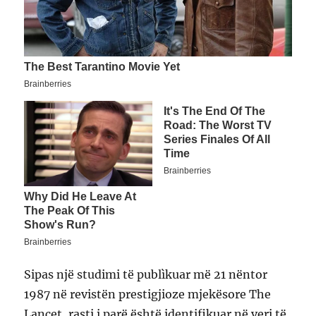
Sipas një studimi të publìkuar më 21 nëntor
1987 në revistën prestigjioze mjekësore The
Lancet, rasti i parë është identifikuar në veri të