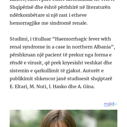
Shqipërisë dhe është përfshirë në literaturën
ndërkombëtare si një rast i etheve
hemorragjike me sindromë renale.
Studimi, i titulluar “Haemorrhagic fever with
renal syndrome in a case in northern Albania”,
përshkruan një pacient të prekur nga forma e
rëndë e virusit, që prek kryesisht veshkat dhe
sistemin e qarkullimit të gjakut. Autorët e
publikimit shkencor janë studiuesit shqiptarë
E. Eltari, M. Nuti, I. Hasko dhe A. Gina.