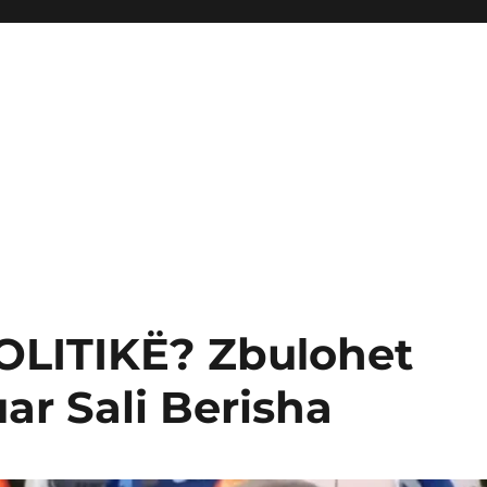
OLITIKË? ZbuΙohet
ar Sali Berisha