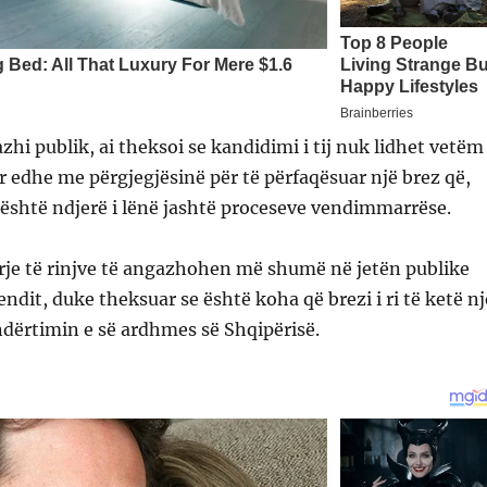
hi publik, ai theksoi se kandidimi i tij nuk lidhet vetëm
r edhe me përgjegjësinë për të përfaqësuar një brez që,
h është ndjerë i lënë jashtë proceseve vendimmarrëse.
irrje të rinjve të angazhohen më shumë në jetën publike
endit, duke theksuar se është koha që brezi i ri të ketë nj
ndërtimin e së ardhmes së Shqipërisë.