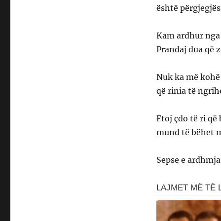
është përgjegjës
Kam ardhur nga rr
Prandaj dua që z
Nuk ka më kohë 
që rinia të ngri
Ftoj çdo të ri që
mund të bëhet m
Sepse e ardhmja 