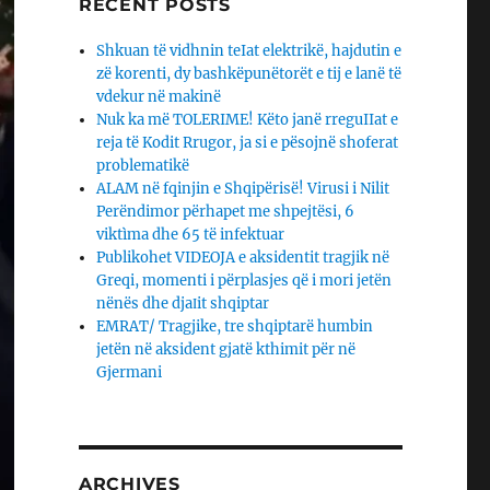
RECENT POSTS
Shkuan të vidhnin teIat elektrikë, hajdutin e
zë korenti, dy bashkëpunëtorët e tij e lanë të
vdekur në makinë
Nuk ka më TOLERIME! Këto janë rreguIIat e
reja të Kodit Rrugor, ja si e pësojnë shoferat
problematikë
ALAM në fqinjin e Shqipërisë! Virusi i Nilit
Perëndimor përhapet me shpejtësi, 6
viktìma dhe 65 të infektuar
Publikohet VIDEOJA e aksidentit tragjik në
Greqi, momenti i përplasjes që i mori jetën
nënës dhe djaΙit shqiptar
EMRAT/ Tragjike, tre shqiptarë humbin
jetën në aksident gjatë kthimit për në
Gjermani
ARCHIVES