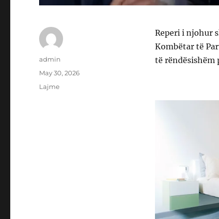
Reperi i njohur s
Kombëtar të Part
Author
admin
të rëndësishëm p
Posted
May 30, 2026
on
Categories
Lajme