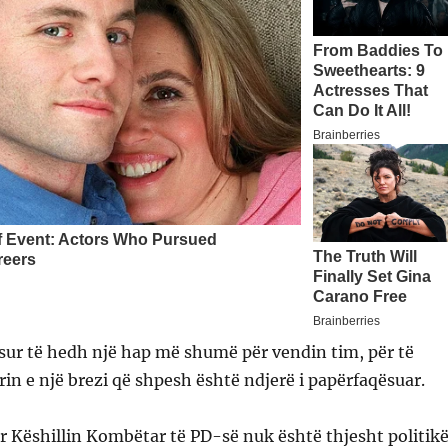
ur të hedh një hap më shumë për vendin tim, për të
ërin e një brezi që shpesh është ndjerë i papërfaqësuar.
 Këshillin Kombëtar të PD-së nuk është thjesht politik