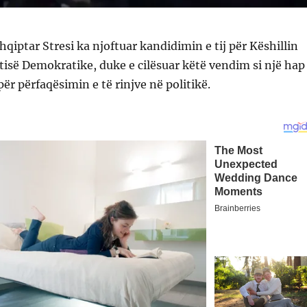
hqiptar Stresi ka njoftuar kandidimin e tij për Këshillin
isë Demokratike, duke e cilësuar këtë vendim si një hap
ër përfaqësimin e të rinjve në politikë.