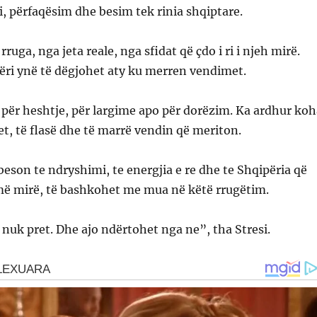
i, përfaqësim dhe besim tek rinia shqiptare.
uga, nga jeta reale, nga sfidat që çdo i ri i njeh mirë.
ëri ynë të dëgjohet aty ku merren vendimet.
për heshtje, për largime apo për dorëzim. Ka ardhur koh
het, të flasë dhe të marrë vendin që meriton.
 beson te ndryshimi, te energjia e re dhe te Shqipëria që
ë mirë, të bashkohet me mua në këtë rrugëtim.
nuk pret. Dhe ajo ndërtohet nga ne”, tha Stresi.