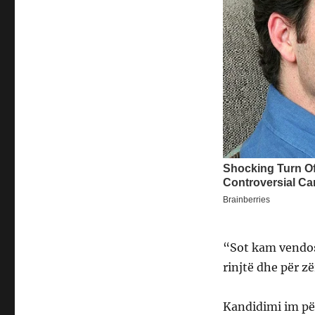
“Sot kam vendos
rinjtë dhe për z
Kandidimi im për