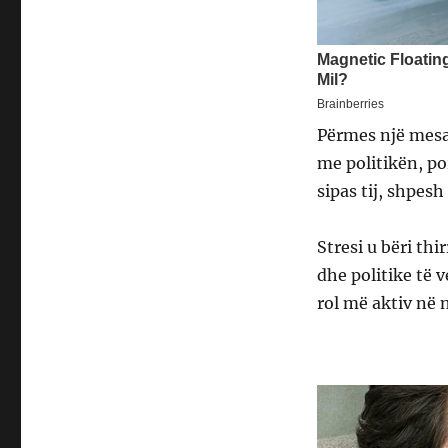
Përmes një mesaz
me politikën, po
sipas tij, shpes
Stresi u bëri th
dhe politike të v
rol më aktiv në 