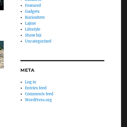
Featured
Gadgets
Kuriozitete
Lajme
Lifestyle
Show biz
Uncategorized
META
Log in
Entries feed
Comments feed
WordPress.org
ë