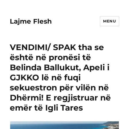
Lajme Flesh
MENU
VENDIMI/ SPAK tha se
është në pronësi të
Belinda Ballukut, ApeIi i
GJKKO lë në fuqi
sekuestron për vilën në
Dhërmi! E regjistruar në
emër të Igli Tares