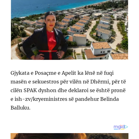
Gjykata e Posaçme e Apelit ka lënë në fuqi
masën e sekuestros për vilën në Dhërmi, për të
cilën SPAK dyshon dhe deklaroi se është pronë
e ish-zv/kryeministres së pandehur Belinda
Balluku.