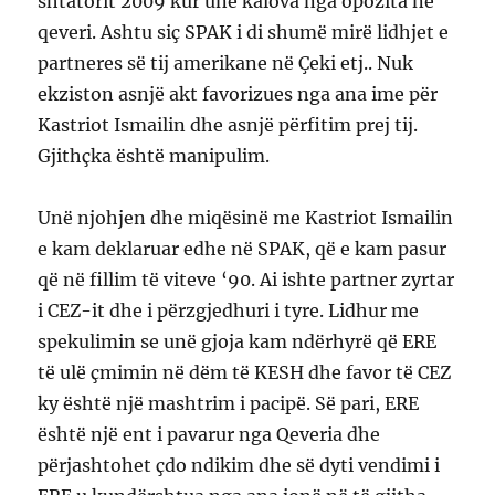
shtatorit 2009 kur unë kalova nga opozita në
qeveri. Ashtu siç SPAK i di shumë mirë lidhjet e
partneres së tij amerikane në Çeki etj.. Nuk
ekziston asnjë akt favorizues nga ana ime për
Kastriot Ismailin dhe asnjë përfitim prej tij.
Gjithçka është manipulim.
Unë njohjen dhe miqësinë me Kastriot Ismailin
e kam deklaruar edhe në SPAK, që e kam pasur
që në fillim të viteve ‘90. Ai ishte partner zyrtar
i CEZ-it dhe i përzgjedhuri i tyre. Lidhur me
spekulimin se unë gjoja kam ndërhyrë që ERE
të ulë çmimin në dëm të KESH dhe favor të CEZ
ky është një mashtrim i pacipë. Së pari, ERE
është një ent i pavarur nga Qeveria dhe
përjashtohet çdo ndikim dhe së dyti vendimi i