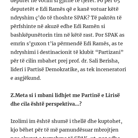
deputet në votim si gjithë të tjerët. Po për 65
deputetët e Edi Ramës që e kanë votuar këtë
ndryshim ç’do të thoshte SPAK? Të paktën të
përfshinte në akuzë edhe Edi Ramën si
bashkëpunëtorin tim në këtë rast. Por SPAK as
emrin s’guxon t’ia përmendë Edi Ramës, as te
ndryshimi i destinacionit të klubit “Partizani”
për të cilin mbahet prej prof. dr. Sali Berisha,
lideri i Partisë Demokratike, as tek inceneratori
e asgjëkund.
Z.Meta si i mbani lidhjet me Partinë e Lirisë
dhe cila është perspektiva…?
Izolimi im është shumë i thellë dhe kuptohet,
kjo bëhet për të më pamundësuar mbrojtjen