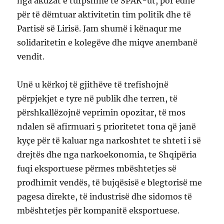
nga akuzat e turpshme të SPAK-ut, por edhe
për të dëmtuar aktivitetin tim politik dhe të
Partisë së Lirisë. Jam shumë i kënaqur me
solidaritetin e kolegëve dhe miqve anembanë
vendit.
Unë u kërkoj të gjithëve të trefishojnë
përpjekjet e tyre në publik dhe terren, të
përshkallëzojnë veprimin opozitar, të mos
ndalen së afirmuari 5 prioritetet tona që janë
kyçe për të kaluar nga narkoshtet te shteti i së
drejtës dhe nga narkoekonomia, te Shqipëria
fuqi eksportuese përmes mbështetjes së
prodhimit vendës, të bujqësisë e blegtorisë me
pagesa direkte, të industrisë dhe sidomos të
mbështetjes për kompanitë eksportuese.