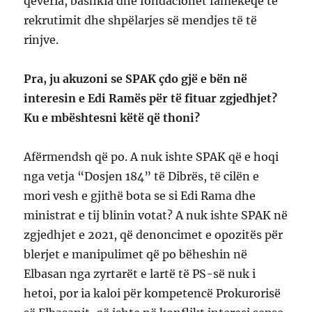
qeveria, bashkia dhe fondacionet famëkeqe të
rekrutimit dhe shpëlarjes së mendjes të të
rinjve.
Pra, ju akuzoni se SPAK çdo gjë e bën në
interesin e Edi Ramës për të fituar zgjedhjet?
Ku e mbështesni këtë që thoni?
Afërmendsh që po. A nuk ishte SPAK që e hoqi
nga vetja “Dosjen 184” të Dibrës, të cilën e
mori vesh e gjithë bota se si Edi Rama dhe
ministrat e tij blinin votat? A nuk ishte SPAK në
zgjedhjet e 2021, që denoncimet e opozitës për
blerjet e manipulimet që po bëheshin në
Elbasan nga zyrtarët e lartë të PS-së nuk i
hetoi, por ia kaloi për kompetencë Prokurorisë