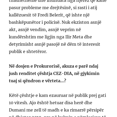
thashetheme dhe insinuata nga njerëz që kanë
pasur probleme me drejtësinë, si rasti i atij
kallëzuesit të Fredi Belerit, që ishte një
bashkëpunëtor i policisë. Nuk ekziston asnjë
akt, asnjë vendim, asnjë veprim në
kundërshtim me ligjin nga Ilir Meta dhe
detyrimisht asnjë pasojë në dëm të interesit
publik e shtetëror.
Në dosjen e Prokurorisë, akuza e parë ndaj
jush renditet çështja CEZ-DIA, në gjykimin
tuaj si qëndron e vërteta…?
Këtë çështje e kam ezauruar në publik prej gati
10 vitesh. Ajo është hetuar disa herë dhe
Dumani me zell të madh e ka rimarrë përsipër