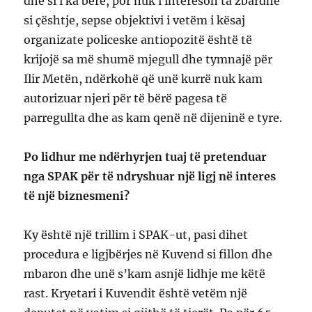
dhe si i ka bërë, por nuk i intereson ta zbardhë
si çështje, sepse objektivi i vetëm i kësaj
organizate policeske antiopozitë është të
krijojë sa më shumë mjegull dhe tymnajë për
Ilir Metën, ndërkohë që unë kurrë nuk kam
autorizuar njeri për të bërë pagesa të
parregullta dhe as kam qenë në dijeninë e tyre.
Po lidhur me ndërhyrjen tuaj të pretenduar
nga SPAK për të ndryshuar një ligj në interes
të një biznesmeni?
Ky është një trillim i SPAK-ut, pasi dihet
procedura e ligjbërjes në Kuvend si fillon dhe
mbaron dhe unë s’kam asnjë lidhje me këtë
rast. Kryetari i Kuvendit është vetëm një