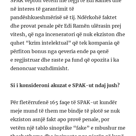
SPAK vepron vetëm me regji të Edi Ramës dhe
në interes të garantimit të
pandëshkueshmërisë së tij. Ndërkohë faktet
dhe provat penale për Edi Ramën ulërasin prej
vitesh, që nga inceneratori që nuk ekziston dhe
quhet “krim intelektual” që tek kompania që
përfiton bonus nga qeveria ende pa qenë
e regjistruar dhe raste pa fund që opozita i ka
denoncuar vazhdimisht.
Si i konsideroni akuzat e SPAK-ut ndaj jush?
Për fletërrufenë 165 faqe të SPAK-ut kundër
meje mund të them me bindje të plotë se nuk
ekziston asnjë fakt apo provë penale, por
vetëm një tablo sinoptike “fake” e mbushur me