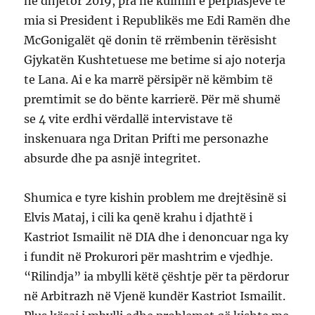
në dhjetor 2019, pra në kulmin e përplasjeve të
mia si President i Republikës me Edi Ramën dhe
McGonigalët që donin të rrëmbenin tërësisht
Gjykatën Kushtetuese me betime si ajo noterja
te Lana. Ai e ka marrë përsipër në këmbim të
premtimit se do bënte karrierë. Për më shumë
se 4 vite erdhi vërdallë intervistave të
inskenuara nga Dritan Prifti me personazhe
absurde dhe pa asnjë integritet.
Shumica e tyre kishin problem me drejtësinë si
Elvis Mataj, i cili ka qenë krahu i djathtë i
Kastriot Ismailit në DIA dhe i denoncuar nga ky
i fundit në Prokurori për mashtrim e vjedhje.
“Rilindja” ia mbylli këtë çështje për ta përdorur
në Arbitrazh në Vjenë kundër Kastriot Ismailit.