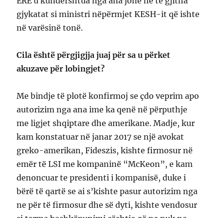
ERE u kundërshtua nga ana jonë në të gjitha
gjykatat si ministri nëpërmjet KESH-it që ishte
në varësinë tonë.
Cila është përgjigjja juaj për sa u përket
akuzave për lobingjet?
Me bindje të plotë konfirmoj se çdo veprim apo
autorizim nga ana ime ka qenë në përputhje
me ligjet shqiptare dhe amerikane. Madje, kur
kam konstatuar në janar 2017 se një avokat
greko-amerikan, Fideszis, kishte firmosur në
emër të LSI me kompaninë “McKeon”, e kam
denoncuar te presidenti i kompanisë, duke i
bërë të qartë se ai s’kishte pasur autorizim nga
ne për të firmosur dhe së dyti, kishte vendosur