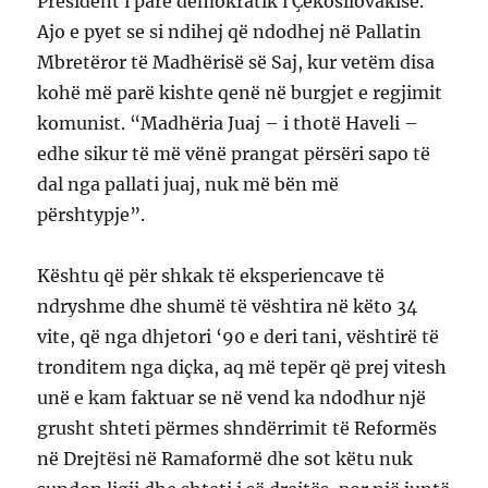
President i parë demokratik i Çekosllovakisë.
Ajo e pyet se si ndihej që ndodhej në Pallatin
Mbretëror të Madhërisë së Saj, kur vetëm disa
kohë më parë kishte qenë në burgjet e regjimit
komunist. “Madhëria Juaj – i thotë Haveli –
edhe sikur të më vënë prangat përsëri sapo të
dal nga pallati juaj, nuk më bën më
përshtypje”.
Kështu që për shkak të eksperiencave të
ndryshme dhe shumë të vështira në këto 34
vite, që nga dhjetori ‘90 e deri tani, vështirë të
tronditem nga diçka, aq më tepër që prej vitesh
unë e kam faktuar se në vend ka ndodhur një
grusht shteti përmes shndërrimit të Reformës
në Drejtësi në Ramaformë dhe sot këtu nuk