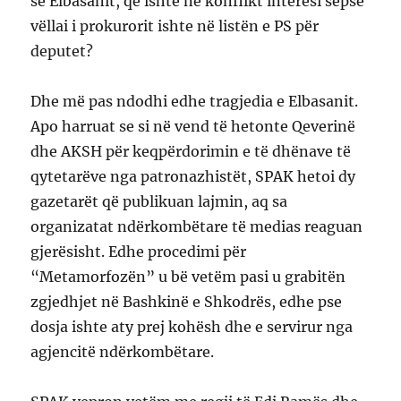
së Elbasanit, që ishte në konflikt interesi sepse
vëllai i prokurorit ishte në listën e PS për
deputet?
Dhe më pas ndodhi edhe tragjedia e Elbasanit.
Apo harruat se si në vend të hetonte Qeverinë
dhe AKSH për keqpërdorimin e të dhënave të
qytetarëve nga patronazhistët, SPAK hetoi dy
gazetarët që publikuan lajmin, aq sa
organizatat ndërkombëtare të medias reaguan
gjerësisht. Edhe procedimi për
“Metamorfozën” u bë vetëm pasi u grabitën
zgjedhjet në Bashkinë e Shkodrës, edhe pse
dosja ishte aty prej kohësh dhe e servirur nga
agjencitë ndërkombëtare.