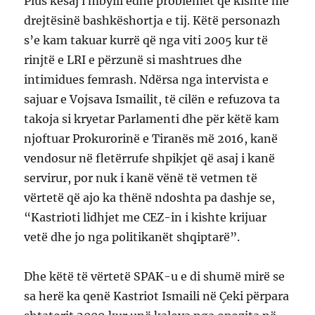
Plus kësaj i mbylli edhe problemet që kishte me
drejtësinë bashkëshortja e tij. Këtë personazh
s’e kam takuar kurrë që nga viti 2005 kur të
rinjtë e LRI e përzunë si mashtrues dhe
intimidues femrash. Ndërsa nga intervista e
sajuar e Vojsava Ismailit, të cilën e refuzova ta
takoja si kryetar Parlamenti dhe për këtë kam
njoftuar Prokurorinë e Tiranës më 2016, kanë
vendosur në fletërrufe shpikjet që asaj i kanë
servirur, por nuk i kanë vënë të vetmen të
vërtetë që ajo ka thënë ndoshta pa dashje se,
“Kastrioti lidhjet me CEZ-in i kishte krijuar
vetë dhe jo nga politikanët shqiptarë”.
Dhe këtë të vërtetë SPAK-u e di shumë mirë se
sa herë ka qenë Kastriot Ismaili në Çeki përpara