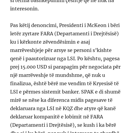
si terma bashkëpunimi çështje që ne nuk na
interesonin.
Pas këtij denoncimi, Presidenti i McKeon i bëri
letër zyrtare FARA (Departamenti i Drejtësisë)
ku i kërkonte zëvendësimin e asaj
marrëveshjeje për arsye se personi s’kishte
qenë i paautorizuar nga LSI. Po kështu, pagesa
prej 15.000 USD si parapagim për negociata për
një marrëveshje të mundshme, që nuk u
finalizua, është bërë me vendim të Kryesisë të
LSI e përmes sistemit banker. SPAK e di shumë
mirë se nëse ka diferenca midis pagesave të
deklaruara nga LSI në KQZ dhe atyre që kanë
deklaruar kompanitë e lobimit në FARA
(Departamenti i Drejtësisë), se kush i ka bërë