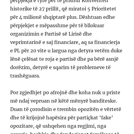
përpjekja e tyre për të prishur Konventën
historike të 27 prillit, që miratoi 5 Prioritetet
për 4 milionë shqiptarë plus. Dështuan edhe
përpjekjet e mëpasshme për të bllokuar
organizimin e Partisë së Lirisë dhe
veprimtarinë e saj financiare, aq sa financierja
e PL për 20 vite u largua nga detyra vetëm duke
lënë çelësat te roja e partisë dhe pa bërë asnjë
dorëzim, detyrë e sqarim të problemeve të
trashëguara.
Por zgjedhjet po afrojnë dhe koha nuk u priste
më ndaj vepruan në këtë mënyrë banditeske.
Duan të çorodisin e trembin opozitën e vërtetë
dhe të krijojnë hapësira për partiçkat ‘fake’
opozitare, që ushqehen nga regjimi, nga