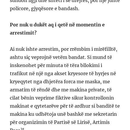
sundon ligji dhe shteti i së drejtës, por një juntë
policore, gjyqësore e bandash.
Por nuk u dukët aq i qetë në momentin e
arrestimit?
Ai nuk ishte arrestim, por rrëmbim i mirëfilltë,
ashtu siç veprojnë vetëm bandat. Si mund të
inskenohet për minuta të tëra bllokimi i
trafikut në një nga akset kryesore të hyrjes në
kryeqytet nga dhjetëra forca me maska, me
armatim të rëndë dhe me makina private, të
cilat bënin veprime fiktive sikur kontrollonin
makinat e qytetarëve për të ardhur si banditë te
makina ku udhëtoja unë bashkë me sekretarin
për organizimin të Partisë së Lirisë, Artimis