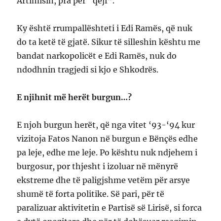
Artimisin, pra për “qejf”.
Ky është rrumpallështeti i Edi Ramës, që nuk
do ta ketë të gjatë. Sikur të silleshin kështu me
bandat narkopolicët e Edi Ramës, nuk do
ndodhnin tragjedi si kjo e Shkodrës.
E njihnit më herët burgun…?
E njoh burgun herët, që nga vitet ‘93-‘94 kur
vizitoja Fatos Nanon në burgun e Bënçës edhe
pa leje, edhe me leje. Po kështu nuk ndjehem i
burgosur, por thjesht i izoluar në mënyrë
ekstreme dhe të paligjshme vetëm për arsye
shumë të forta politike. Së pari, për të
paralizuar aktivitetin e Partisë së Lirisë, si forca