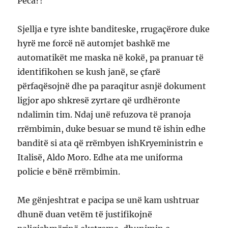
Peca?!
Sjellja e tyre ishte banditeske, rrugaçërore duke
hyrë me forcë në automjet bashkë me
automatikët me maska në kokë, pa pranuar të
identifikohen se kush janë, se çfarë
përfaqësojnë dhe pa paraqitur asnjë dokument
ligjor apo shkresë zyrtare që urdhëronte
ndalimin tim. Ndaj unë refuzova të pranoja
rrëmbimin, duke besuar se mund të ishin edhe
banditë si ata që rrëmbyen ishKryeministrin e
Italisë, Aldo Moro. Edhe ata me uniforma
policie e bënë rrëmbimin.
Me gënjeshtrat e pacipa se unë kam ushtruar
dhunë duan vetëm të justifikojnë