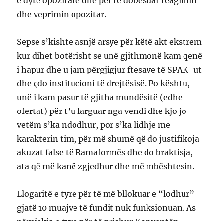
e dytë opozitare dhe për të dobësuar reagimin
dhe veprimin opozitar.
Sepse s’kishte asnjë arsye për këtë akt ekstrem
kur dihet botërisht se unë gjithmonë kam qenë
i hapur dhe u jam përgjigjur ftesave të SPAK-ut
dhe çdo institucioni të drejtësisë. Po kështu,
unë i kam pasur të gjitha mundësitë (edhe
ofertat) për t’u larguar nga vendi dhe kjo jo
vetëm s’ka ndodhur, por s’ka lidhje me
karakterin tim, për më shumë që do justifikoja
akuzat false të Ramaformës dhe do braktisja,
ata që më kanë zgjedhur dhe më mbështesin.
Llogaritë e tyre për të më bllokuar e “lodhur”
gjatë 10 muajve të fundit nuk funksionuan. As