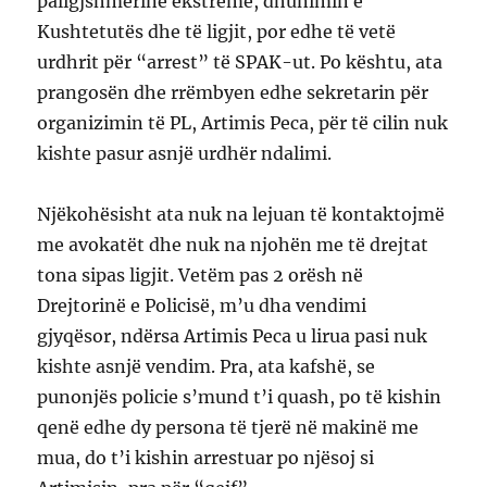
paligjshmërinë ekstreme, dhunimin e
Kushtetutës dhe të ligjit, por edhe të vetë
urdhrit për “arrest” të SPAK-ut. Po kështu, ata
prangosën dhe rrëmbyen edhe sekretarin për
organizimin të PL, Artimis Peca, për të cilin nuk
kishte pasur asnjë urdhër ndalimi.
Njëkohësisht ata nuk na lejuan të kontaktojmë
me avokatët dhe nuk na njohën me të drejtat
tona sipas ligjit. Vetëm pas 2 orësh në
Drejtorinë e Policisë, m’u dha vendimi
gjyqësor, ndërsa Artimis Peca u lirua pasi nuk
kishte asnjë vendim. Pra, ata kafshë, se
punonjës policie s’mund t’i quash, po të kishin
qenë edhe dy persona të tjerë në makinë me
mua, do t’i kishin arrestuar po njësoj si