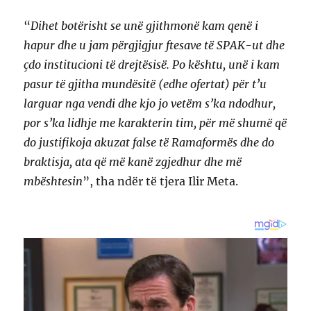
“
Dihet botërisht se unë gjithmonë kam qenë i
hapur dhe u jam përgjigjur ftesave të SPAK-ut dhe
çdo institucioni të drejtësisë. Po kështu, unë i kam
pasur të gjitha mundësitë (edhe ofertat) për t’u
larguar nga vendi dhe kjo jo vetëm s’ka ndodhur,
por s’ka lidhje me karakterin tim, për më shumë që
do justifikoja akuzat false të Ramaformës dhe do
braktisja, ata që më kanë zgjedhur dhe më
mbështesin
”, tha ndër të tjera Ilir Meta.