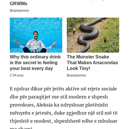
E njohur dikur për jetën aktive në rrjete sociale
dhe për paraqitjet me stil modern e shpesh
provokues, Aleksia ka ndryshuar plotësisht
mënyrën e jetesës, duke zgjedhur një stil më të
thjeshtë e modest, shpeshherë edhe e mbuluar
me shami.