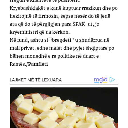
Kryebashkiakët e kanë kuptuar rrezikun dhe po
hezitojnë të firmosin, sepse nesër do të jenë
ata që do të përgjigjen para SPAK-ut, jo
kryeministri që ua kërkon.
Në fund, ashtu si “bregdeti” u shndërrua në
mall privat, edhe malet dhe pyjet shqiptare po
bëhen monedhë e re politike në duart e
Ramës./
Pamfleti