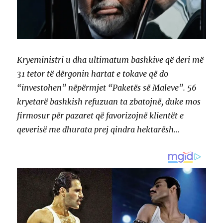
Kryeministri u dha ultimatum bashkive që deri më
31 tetor të dërgonin hartat e tokave që do
“investohen” nëpërmjet “Paketës së Maleve”. 56
kryetarë bashkish refuzuan ta zbatojnë, duke mos
firmosur për pazaret që favorizojnë klientët e
qeverisë me dhurata prej qindra hektarësh…