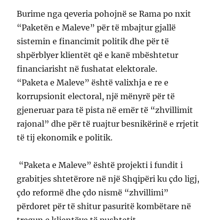
Burime nga qeveria pohojnë se Rama po nxit
“Paketën e Maleve” për të mbajtur gjallë
sistemin e financimit politik dhe për të
shpërblyer klientët që e kanë mbështetur
financiarisht në fushatat elektorale.
“Paketa e Maleve” është valixhja e re e
korrupsionit electoral, një mënyrë për të
gjeneruar para të pista në emër të “zhvillimit
rajonal” dhe për të ruajtur besnikërinë e rrjetit
të tij ekonomik e politik.
“Paketa e Maleve” është projekti i fundit i
grabitjes shtetërore në një Shqipëri ku çdo ligj,
çdo reformë dhe çdo nismë “zhvillimi”
përdoret për të shitur pasuritë kombëtare në
tregun e klientëve të pushtetit.