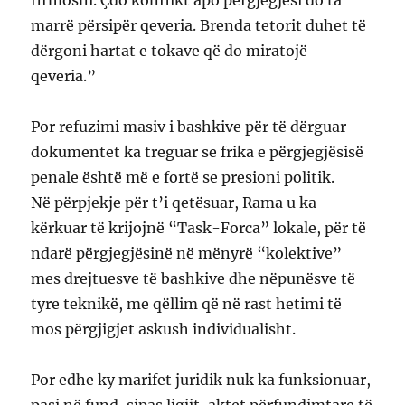
marrë përsipër qeveria. Brenda tetorit duhet të
dërgoni hartat e tokave që do miratojë
qeveria.”
Por refuzimi masiv i bashkive për të dërguar
dokumentet ka treguar se frika e përgjegjësisë
penale është më e fortë se presioni politik.
Në përpjekje për t’i qetësuar, Rama u ka
kërkuar të krijojnë “Task-Forca” lokale, për të
ndarë përgjegjësinë në mënyrë “kolektive”
mes drejtuesve të bashkive dhe nëpunësve të
tyre teknikë, me qëllim që në rast hetimi të
mos përgjigjet askush individualisht.
Por edhe ky marifet juridik nuk ka funksionuar,
pasi në fund, sipas ligjit, aktet përfundimtare të