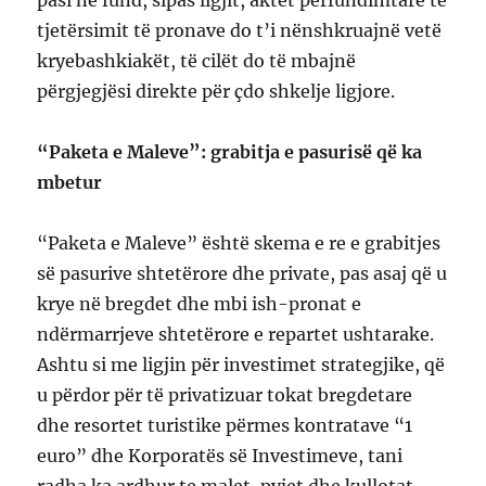
tjetërsimit të pronave do t’i nënshkruajnë vetë
kryebashkiakët, të cilët do të mbajnë
përgjegjësi direkte për çdo shkelje ligjore.
“Paketa e Maleve”: grabitja e pasurisë që ka
mbetur
“Paketa e Maleve” është skema e re e grabitjes
së pasurive shtetërore dhe private, pas asaj që u
krye në bregdet dhe mbi ish-pronat e
ndërmarrjeve shtetërore e repartet ushtarake.
Ashtu si me ligjin për investimet strategjike, që
u përdor për të privatizuar tokat bregdetare
dhe resortet turistike përmes kontratave “1
euro” dhe Korporatës së Investimeve, tani
radha ka ardhur te malet, pyjet dhe kullotat.