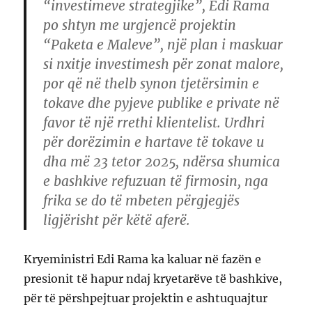
“investimeve strategjike”, Edi Rama
po shtyn me urgjencë projektin
“Paketa e Maleve”, një plan i maskuar
si nxitje investimesh për zonat malore,
por që në thelb synon tjetërsimin e
tokave dhe pyjeve publike e private në
favor të një rrethi klientelist. Urdhri
për dorëzimin e hartave të tokave u
dha më 23 tetor 2025, ndërsa shumica
e bashkive refuzuan të firmosin, nga
frika se do të mbeten përgjegjës
ligjërisht për këtë aferë.
Kryeministri Edi Rama ka kaluar në fazën e
presionit të hapur ndaj kryetarëve të bashkive,
për të përshpejtuar projektin e ashtuquajtur