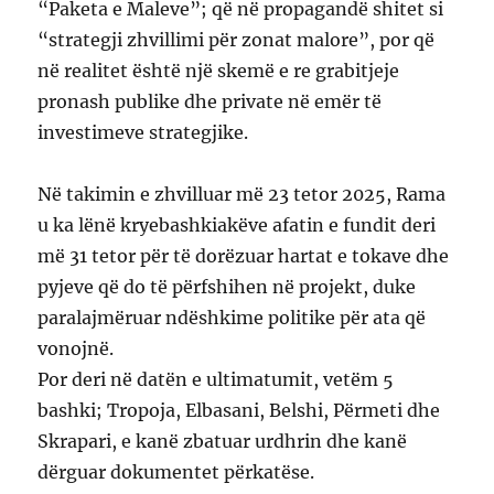
“Paketa e Maleve”; që në propagandë shitet si
“strategji zhvillimi për zonat malore”, por që
në realitet është një skemë e re grabitjeje
pronash publike dhe private në emër të
investimeve strategjike.
Në takimin e zhvilluar më 23 tetor 2025, Rama
u ka lënë kryebashkiakëve afatin e fundit deri
më 31 tetor për të dorëzuar hartat e tokave dhe
pyjeve që do të përfshihen në projekt, duke
paralajmëruar ndëshkime politike për ata që
vonojnë.
Por deri në datën e ultimatumit, vetëm 5
bashki; Tropoja, Elbasani, Belshi, Përmeti dhe
Skrapari, e kanë zbatuar urdhrin dhe kanë
dërguar dokumentet përkatëse.