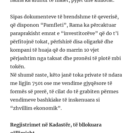
Sipas dokumenteve të brendshme të qeverisë,
që disponon “Pamfleti”, Rama ka përcaktuar
paraprakisht emrat e “investitorëve” që do t’i
përfitojnë tokat, përfshirë disa oligarkë dhe
kompani të huaja që do marrin 10 vjet
përjashtim nga taksat dhe pronësi të plotë mbi
tokën.
Në shumë raste, këto janë toka private të ndara
me ligjin 7501 ose me vendime gjyqësore të
formës së prerë, të cilat do të grabiten përmes
vendimeve bashkiake të inskenuara si
“zhvillim ekonomik”.
Regjistrimet në Kadastër, të bllokuara
qëllimisht