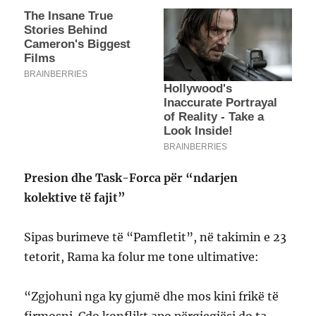
Presion dhe Task-Forca për “ndarjen
kolektive të fajit”
Sipas burimeve të “Pamfletit”, në takimin e 23
tetorit, Rama ka folur me tone ultimative:
“Zgjohuni nga ky gjumë dhe mos kini frikë të
firmosni. Çdo konflikt apo përgjegjësi do ta