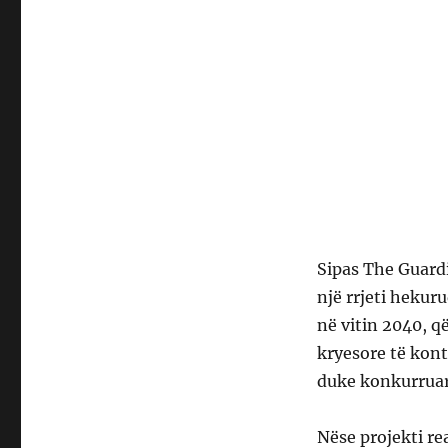
Sipas The Guardi
një rrjeti hekur
në vitin 2040, 
kryesore të kont
duke konkurruar
Nëse projekti r