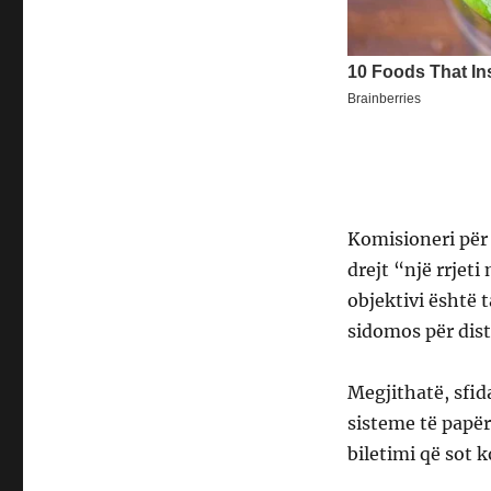
Komisioneri për 
drejt “një rrjet
objektivi është 
sidomos për dis
Megjithatë, sfid
sisteme të papë
biletimi që sot 