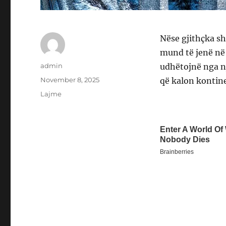
Nëse gjithçka sh
mund të jenë në
Author
admin
udhëtojnë nga nj
Posted
November 8, 2025
që kalon kontine
on
Categories
Lajme