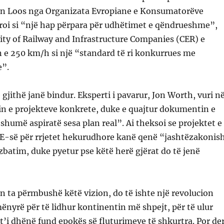
n Loos nga Organizata Evropiane e Konsumatorëve
roi si “një hap përpara për udhëtimet e qëndrueshme”,
y of Railway and Infrastructure Companies (CER) e
in e 250 km/h si një “standard të ri konkurrues me
e”.
 gjithë janë bindur. Eksperti i pavarur, Jon Worth, vuri n
in e projekteve konkrete, duke e quajtur dokumentin e
humë aspiratë sesa plan real”. Ai theksoi se projektet e
-së për rrjetet hekurudhore kanë qenë “jashtëzakonis
zbatim, duke pyetur pse këtë herë gjërat do të jenë
n ta përmbushë këtë vizion, do të ishte një revolucion
mënyrë për të lidhur kontinentin më shpejt, për të ulur
t’i dhënë fund epokës së fluturimeve të shkurtra. Por der