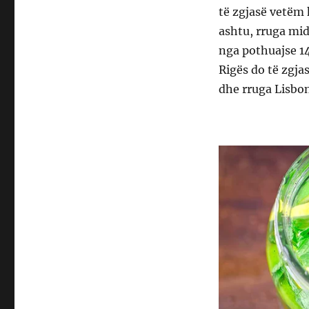
të zgjasë vetëm 
ashtu, rruga mid
nga pothuajse 14
Rigës do të zgja
dhe rruga Lisbo