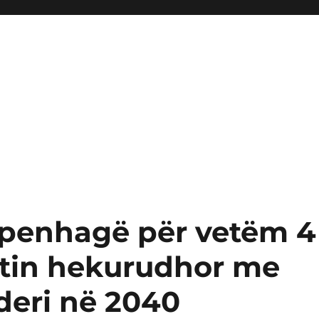
openhagë për vetëm 4
jetin hekurudhor me
 deri në 2040