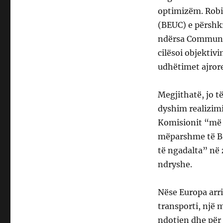
optimizëm. Robi
(BEUC) e përshk
ndërsa Communit
cilësoi objektiv
udhëtimet ajror
Megjithatë, jo të
dyshim realizim
Komisionit “më s
mëparshme të BE
të ngadalta” në 
ndryshe.
Nëse Europa arri
transporti, një 
ndotjen dhe për 