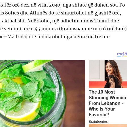
katër orë deri në vitin 2030, nga shtatë që duhen sot. Po
is Sofies dhe Athinës do të shkurtohet në gjashtë orë,
 aktualisht. Ndërkohë, një udhëtim midis Talinit dhe
së vetëm 1 orë e 45 minuta (krahasuar me mbi 6 orë tani)
në–Madrid do të reduktohet nga nëntë në tre orë.