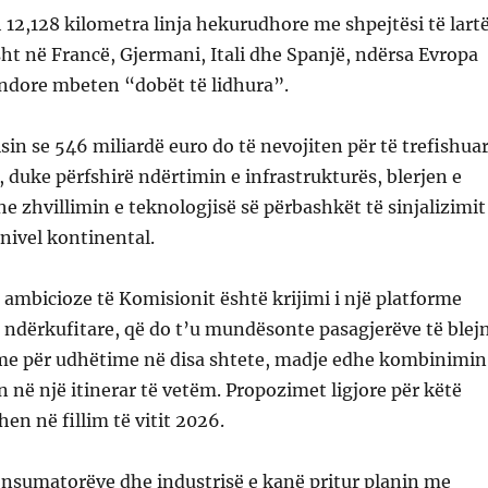
h 12,128 kilometra linja hekurudhore me shpejtësi të lart
t në Francë, Gjermani, Itali dhe Spanjë, ndërsa Evropa
ndore mbeten “dobët të lidhura”.
isin se 546 miliardë euro do të nevojiten për të trefishua
, duke përfshirë ndërtimin e infrastrukturës, blerjen e
he zhvillimin e teknologjisë së përbashkët të sinjalizimit
 nivel kontinental.
 ambicioze të Komisionit është krijimi i një platforme
t ndërkufitare, që do t’u mundësonte pasagjerëve të blej
etme për udhëtime në disa shtete, madje edhe kombinimin
n në një itinerar të vetëm. Propozimet ligjore për këtë
hen në fillim të vitit 2026.
onsumatorëve dhe industrisë e kanë pritur planin me