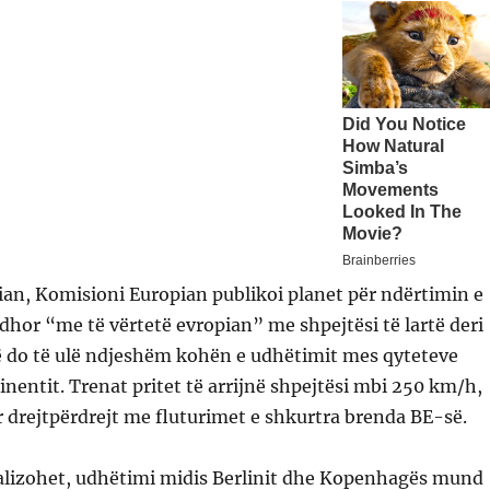
an, Komisioni Europian publikoi planet për ndërtimin e
udhor “me të vërtetë evropian” me shpejtësi të lartë deri
që do të ulë ndjeshëm kohën e udhëtimit mes qyteteve
inentit. Trenat pritet të arrijnë shpejtësi mbi 250 km/h,
 drejtpërdrejt me fluturimet e shkurtra brenda BE-së.
ealizohet, udhëtimi midis Berlinit dhe Kopenhagës mund