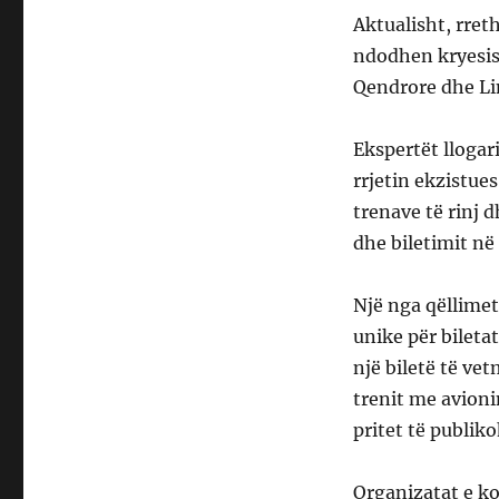
Aktualisht, rret
ndodhen kryesish
Qendrore dhe Li
Ekspertët llogar
rrjetin ekzistues
trenave të rinj d
dhe biletimit në
Një nga qëllimet
unike për bileta
një biletë të v
trenit me avioni
pritet të publiko
Organizatat e k