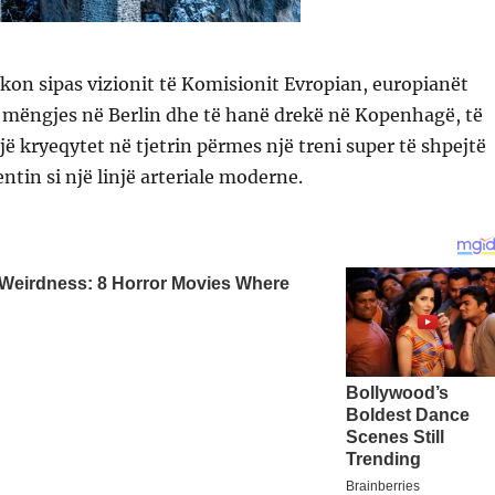
kon sipas vizionit të Komisionit Evropian, europianët
 mëngjes në Berlin dhe të hanë drekë në Kopenhagë, të
ë kryeqytet në tjetrin përmes një treni super të shpejtë
ntin si një linjë arteriale moderne.