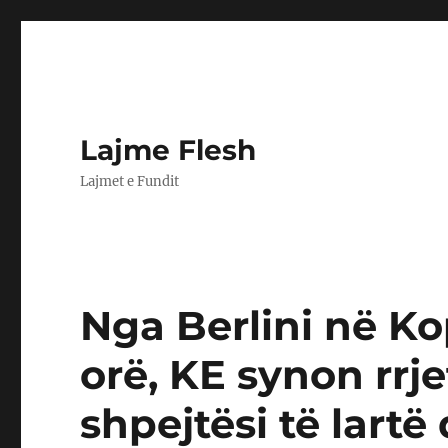
Lajme Flesh
Lajmet e Fundit
Nga Berlini në K
orë, KE synon rr
shpejtësi të lartë