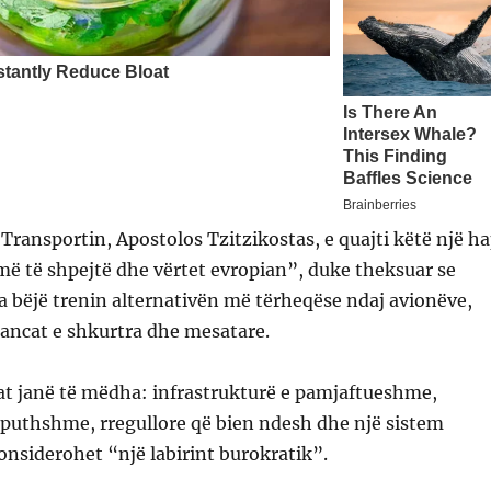
Transportin, Apostolos Tzitzikostas, e quajti këtë një h
i më të shpejtë dhe vërtet evropian”, duke theksuar se
ta bëjë trenin alternativën më tërheqëse ndaj avionëve,
tancat e shkurtra dhe mesatare.
at janë të mëdha: infrastrukturë e pamjaftueshme,
rputhshme, rregullore që bien ndesh dhe një sistem
konsiderohet “një labirint burokratik”.