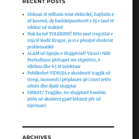
RECENT POSTS
Shkuan të vidhnin teIat elektrikë, hajdutin e
zë korenti, dy bashkëpunëtorët e tij e lanë të
vdekur në makinë
Nuk ka më TOLERIME! Këto janë rreguIIat e
reja të Kodit Rrugor, ja si e pësojnë shoferat
problematikë
ALAM në fqinjin e Shqipërisë! Virusi i Nilit
Perëndimor përhapet me shpejtësi, 6
viktìma dhe 65 të infektuar
Publikohet VIDEOJA e aksidentit tragjik në
Greqi, momenti i përplasjes që i mori jetën
nënës dhe djaΙit shqiptar
EMRAT/ Tragjike, tre shqiptarë humbin
jetën në aksident gjatë kthimit për në
Gjermani
ARCHIVES