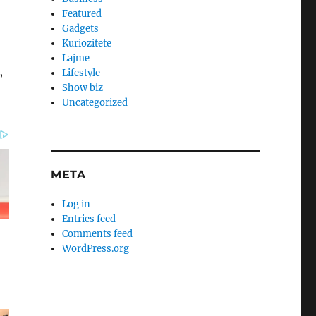
Featured
Gadgets
Kuriozitete
Lajme
,
Lifestyle
Show biz
Uncategorized
META
Log in
Entries feed
Comments feed
WordPress.org