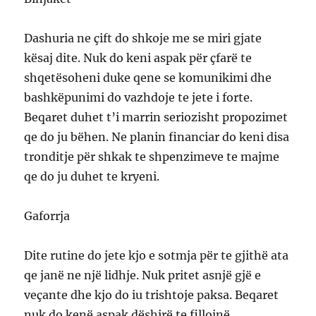
Dashuria ne çift do shkoje me se miri gjate
kësaj dite. Nuk do keni aspak për çfarë te
shqetësoheni duke qene se komunikimi dhe
bashkëpunimi do vazhdoje te jete i forte.
Beqaret duhet t’i marrin seriozisht propozimet
qe do ju bëhen. Ne planin financiar do keni disa
tronditje për shkak te shpenzimeve te majme
qe do ju duhet te kryeni.
Gaforrja
Dite rutine do jete kjo e sotmja për te gjithë ata
qe janë ne një lidhje. Nuk pritet asnjë gjë e
veçante dhe kjo do iu trishtoje paksa. Beqaret
nuk do kenë aspak dëshirë te fillojnë