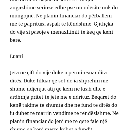
angazhime serioze edhe pse mundësitë nuk do
mungojnë. Ne planin financiar do përballeni
me te papritura aspak te këndshme. Gjithçka
do vije si pasoje e menaxhimit te keq qe keni
bere.
Luani
Jeta ne çift do vije duke u përmirësuar dita
ditës. Duke filluar qe sot do ia shprehni me
shume ndjenjat atij qe keni ne krah dhe e
ardhmja pritet te jete me e ndritur. Beqaret do
kenë takime te shumta dhe ne fund te ditës do
iu duhet te marrin vendime te rëndësishme. Ne
planin financiar do jeni me te qete fale një
shume qe keni marre kohet e fundit.