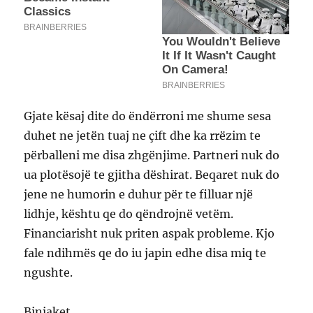
Gjate kësaj dite do ëndërroni me shume sesa
duhet ne jetën tuaj ne çift dhe ka rrëzim te
përballeni me disa zhgënjime. Partneri nuk do
ua plotësojë te gjitha dëshirat. Beqaret nuk do
jene ne humorin e duhur për te filluar një
lidhje, kështu qe do qëndrojnë vetëm.
Financiarisht nuk priten aspak probleme. Kjo
fale ndihmës qe do iu japin edhe disa miq te
ngushte.
Binjaket