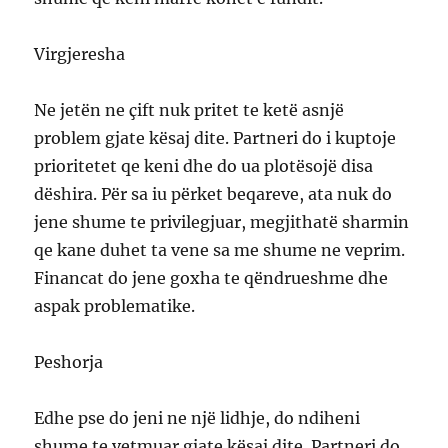
Virgjeresha
Ne jetën ne çift nuk pritet te ketë asnjë
problem gjate kësaj dite. Partneri do i kuptoje
prioritetet qe keni dhe do ua plotësojë disa
dëshira. Për sa iu përket beqareve, ata nuk do
jene shume te privilegjuar, megjithatë sharmin
qe kane duhet ta vene sa me shume ne veprim.
Financat do jene goxha te qëndrueshme dhe
aspak problematike.
Peshorja
Edhe pse do jeni ne një lidhje, do ndiheni
shume te vetmuar gjate kësaj dite. Partneri do