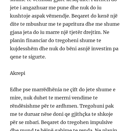
jete i angazhuar me pune dhe nuk do iu
kushtoje aspak vëmendje. Beqaret do kenë një
dite te mbushur me te papritura dhe me shume
gjasa jeta do iu marre një tjetër drejtim. Ne
planin financiar do tregoheni shume te
kujdesshëm dhe nuk do bëni asnjë investim pa
qene te sigurte.
Akrepi
Edhe pse marrëdhënia ne çift do jete shume e
mire, nuk duhet te merrni vendime te
rëndësishme për te ardhmen. Tregohuni pak
me te duruar nëse doni qe gjithçka te shkoje
për se mbari. Beqaret do tregohen impulsive
dhe mund te bëjnë gabime te renda. Ne planin