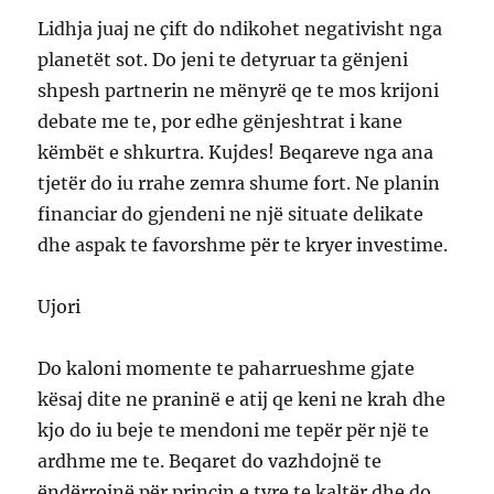
Lidhja juaj ne çift do ndikohet negativisht nga
planetët sot. Do jeni te detyruar ta gënjeni
shpesh partnerin ne mënyrë qe te mos krijoni
debate me te, por edhe gënjeshtrat i kane
këmbët e shkurtra. Kujdes! Beqareve nga ana
tjetër do iu rrahe zemra shume fort. Ne planin
financiar do gjendeni ne një situate delikate
dhe aspak te favorshme për te kryer investime.
Ujori
Do kaloni momente te paharrueshme gjate
kësaj dite ne praninë e atij qe keni ne krah dhe
kjo do iu beje te mendoni me tepër për një te
ardhme me te. Beqaret do vazhdojnë te
ëndërrojnë për princin e tyre te kaltër dhe do