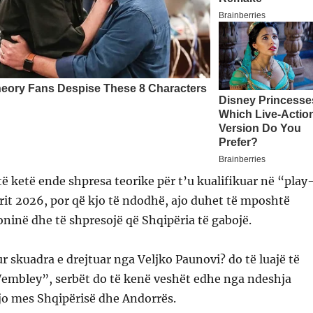
ë ketë ende shpresa teorike për t’u kualifikuar në “play
rit 2026, por që kjo të ndodhë, ajo duhet të mposhtë
ninë dhe të shpresojë që Shqipëria të gabojë.
skuadra e drejtuar nga Veljko Paunovi? do të luajë të
mbley”, serbët do të kenë veshët edhe nga ndeshja
 ajo mes Shqipërisë dhe Andorrës.