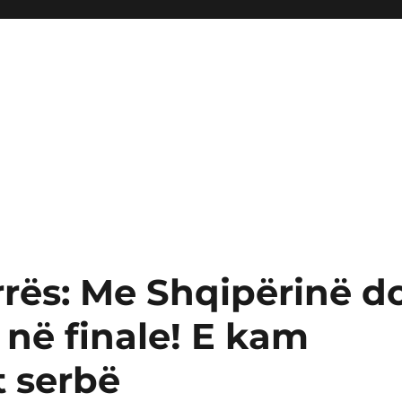
orrës: Me Shqipërinë d
 në finale! E kam
t serbë