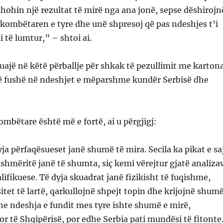
hohin një rezultat të mirë nga ana jonë, sepse dëshirojn
kombëtaren e tyre dhe unë shpresoj që pas ndeshjes t’i
 të lumtur,” – shtoi ai.
luajë në këtë përballje për shkak të pezullimit me karton
në fushë në ndeshjet e mëparshme kundër Serbisë dhe
kombëtare është më e fortë, ai u përgjigj:
ja përfaqësueset janë shumë të mira. Secila ka pikat e sa
ashmëritë janë të shumta, siç kemi vërejtur gjatë analiza
lifikuese. Të dyja skuadrat janë fizikisht të fuqishme,
itet të lartë, qarkullojnë shpejt topin dhe krijojnë shum
dhe ndeshja e fundit mes tyre ishte shumë e mirë,
or të Shqipërisë, por edhe Serbia pati mundësi të fitonte