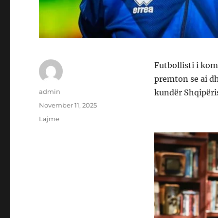
Futbollisti i ko
premton se ai dh
Author
admin
kundër Shqipërisë
Posted
November 11, 2025
on
Categories
Lajme