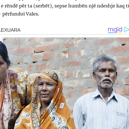
e e rëndë për ta (serbët), sepse humbën një ndeshje kaq t
 përfundoi Vales.