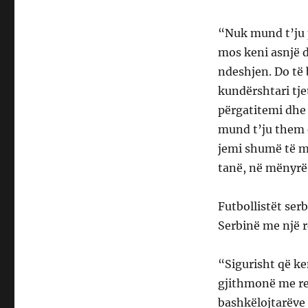
“Nuk mund t’ju p
mos keni asnjë 
ndeshjen. Do të
kundërshtari tje
përgatitemi dhe 
mund t’ju them 
jemi shumë të mo
tanë, në mënyrë
Futbollistët serb
Serbinë me një r
“Sigurisht që k
gjithmonë me re
bashkëlojtarëve