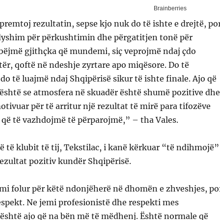
remtoj rezultatin, sepse kjo nuk do të ishte e drejtë, po
dyshim për përkushtimin dhe përgatitjen tonë për
 bëjmë gjithçka që mundemi, siç veprojmë ndaj çdo
tër, qoftë në ndeshje zyrtare apo miqësore. Do të
do të luajmë ndaj Shqipërisë sikur të ishte finale. Ajo që
është se atmosfera në skuadër është shumë pozitive dhe
tivuar për të arritur një rezultat të mirë para tifozëve
 që të vazhdojmë të përparojmë,” – tha Vales.
ë të klubit të tij, Tekstilac, i kanë kërkuar “të ndihmojë”
ezultat pozitiv kundër Shqipërisë.
emi folur për këtë ndonjëherë në dhomën e zhveshjes, po
spekt. Ne jemi profesionistë dhe respekti mes
 është ajo që na bën më të mëdhenj. Është normale që