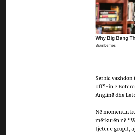
Serbia vazhdon t
off”-in e Botëro
Anglinë dhe Leto
Në momentin kur 
mërkurën në “We
tjetër e grupit,