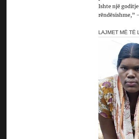
Ishte një goditj
rëndësishme,” –