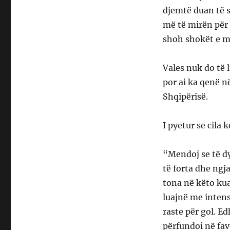
djemtë duan të s
më të mirën për 
shoh shokët e mi
Vales nuk do të 
por ai ka qenë 
Shqipërisë.
I pyetur se cila 
“Mendoj se të dy
të forta dhe ngj
tona në këto kua
luajnë me intens
raste për gol. E
përfundoi në fav