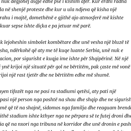
uk dëgjohej asgjë edhe pse i kishim afër. Kur erdhi radha
la në shenjë proteste dhe kur u ula ndjeva që kisha një
ahu i majtë, domethënë e gjithë ajo atmosferë më kishte
kuar sepse ishte diçka e pa jetuar më parë.
k lejoheshin simbolet kombëtare dhe unë vesha një bluzë të
isha, ndërkohë që aty me të kuqe luante Serbia, unë nuk e
acion, por sigurisht e kuqja ime ishte për Shqipërinë. Në një
ynë krijoi një situatë për gol ne bërtitëm, pak çaste më vonë
rijoi një rast tjetër dhe ne bërtitëm edhe më shumë.
en tifozët nga ne pasi ra stadiumi qetësi, aty pati një
asi një person nga poshtë na shau dhe shqip dhe ne siguris
jmë që të na shajnë, sidomos nga familja dhe reaguam brend
jithë stadium ishte kthyer nga ne përpara së te futej droni dh
cia që na nxori nga tribuna në korridor dhe unë dronin e pas