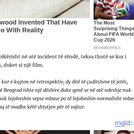
ikërisht në atë incident të rëndë, teksa thotë se kur i
 duket si një film.
 kur e kujton në retrospektiv, dy ditë të çuditshme të jetës,
në Beograd ishte një dëshire duke qenë se në atë ndeshje nuk
 nuk lejoheshin sepse mbase po të lejoheshin normalisht mba
aq të madhe këtë shtytjen për të vajtur.