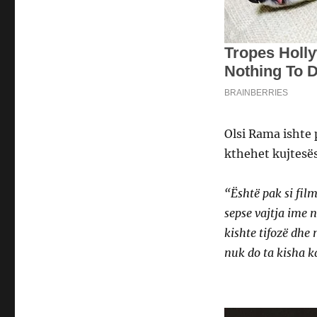
Olsi Rama ishte p
kthehet kujtesës,
“Është pak si film
sepse vajtja ime 
kishte tifozë dhe
nuk do ta kisha k