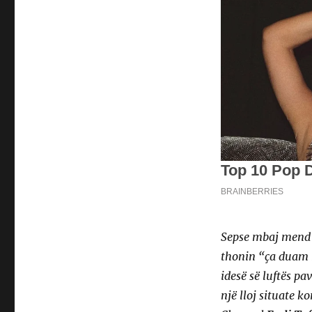
Sepse mbaj mend n
thonin “ça duam ne
idesë së luftës pa
një lloj situate k