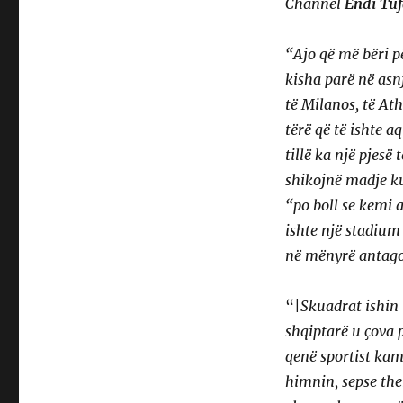
Channel
Endi Tuf
“Ajo që më bëri p
kisha parë në asn
të Milanos, të At
tërë që të ishte 
tillë ka një pjesë
shikojnë madje ku
“po boll se kemi 
ishte një stadium
në mënyrë antago
“|
Skuadrat ishin
shqiptarë u çova 
qenë sportist ka
himnin, sepse them