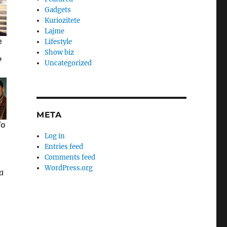
Gadgets
Kuriozitete
Lajme
Lifestyle
Show biz
Uncategorized
META
Log in
Entries feed
Comments feed
WordPress.org
a