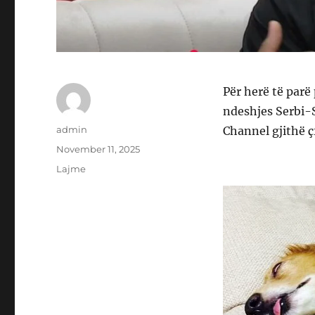
Për herë të parë
ndeshjes Serbi-S
Author
admin
Channel gjithë ç
Posted
November 11, 2025
on
Categories
Lajme