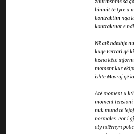
zhurmshme sa që n
himnit të tyre u u
kontraktim nga kr
kontraktuar e ndi
Në atë ndeshje nu
kuqe Ferrari që k
kisha këtë inform
moment kur ekipi 
ishte Mavraj që k
Atë moment u kthy
moment tensioni p
nuk mund të lejo
normales. Por i g
aty ndërhyri poli