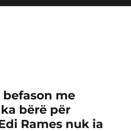
s befason me
e ka bërë për
 Edi Rames nuk ia