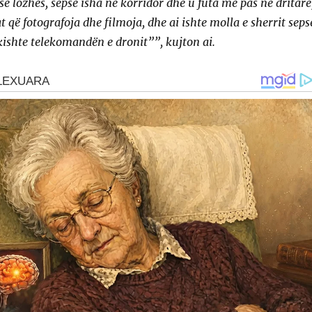
ë lozhës, sepse isha në korridor dhe u futa më pas në dritare
t që fotografoja dhe filmoja, dhe ai ishte molla e sherrit seps
ishte telekomandën e dronit””, kujton ai.