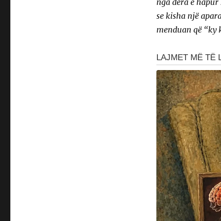
nga dera e hapur s
se kisha një apara
menduan që “ky k