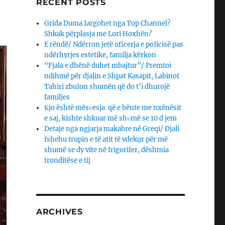
RECENT POSTS
Grida Duma Iargohet nga Top Channel?
Shkak përplasja me Lori Hoxhën?
E rëndë/ Ndërron jetë oficerja e poIicisë pas
ndërhyrjes estetike, familja kërkon
“Fjala e dhënë duhet mbajtur”/ Premtoi
ndihmë për djalin e Shpat Kasapit, Labinot
Tahiri zbuIon shumën që do t’i dhurojë
familjes
Κjo është mësυesja që e bënte me nxënësit
e saj, kishte shkuar më shυmë se 10 d jem
Detaje nga ngjarja makabre në Greqi/ Djali
fshehu trupin e të atit të vdekụr për më
shumë se dy vite në frigorifer, dëshmia
tronditëse e tij
ARCHIVES