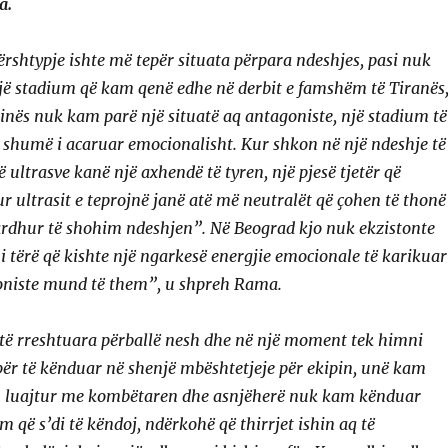
a.
ërshtypje ishte më tepër situata përpara ndeshjes, pasi nuk
jë stadium që kam qenë edhe në derbit e famshëm të Tiranës
hinës nuk kam parë një situatë aq antagoniste, një stadium të
aq shumë i acaruar emocionalisht. Kur shkon në një ndeshje të
 të ultrasve kanë një axhendë të tyren, një pjesë tjetër që
r ultrasit e teprojnë janë atë më neutralët që çohen të thonë
ardhur të shohim ndeshjen”. Në Beograd kjo nuk ekzistonte
 i tërë që kishte një ngarkesë energjie emocionale të karikuar
niste mund të them”, u shpreh Rama.
 të rreshtuara përballë nesh dhe në një moment tek himni
për të kënduar në shenjë mbështetjeje për ekipin, unë kam
m luajtur me kombëtaren dhe asnjëherë nuk kam kënduar
 që s’di të këndoj, ndërkohë që thirrjet ishin aq të