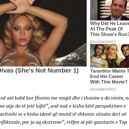
ë atë kohë kur flisnim me miqtë dhe i thonim a do vinim, n
 atje do të jetë luftë”, unë nuk e kisha këtë perspektiven e
varësisht se e kisha idenë që mund të shkonte situata deri në
onfliktuale, por jo aq ekstreme”, rrëfen ai për gazetarin e Top