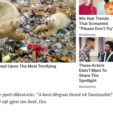
e pyeti diktatorin: “A keni dërguar dronë në Danimarkë?
ë një gjest me dorë, tha: