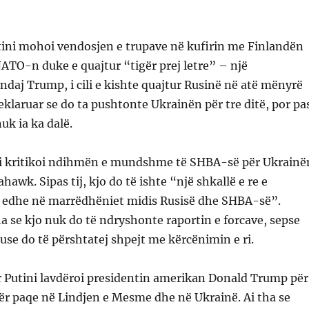
tini mohoi vendosjen e trupave në kufirin me Finlandën
ATO-n duke e quajtur “tigër prej letre” – një
ndaj Trump, i cili e kishte quajtur Rusinë në atë mënyrë
deklaruar se do ta pushtonte Ukrainën për tre ditë, por pa
uk ia ka dalë.
ini kritikoi ndihmën e mundshme të SHBA-së për Ukrainë
awk. Sipas tij, kjo do të ishte “një shkallë e re e
, edhe në marrëdhëniet midis Rusisë dhe SHBA-së”.
ha se kjo nuk do të ndryshonte raportin e forcave, sepse
ruse do të përshtatej shpejt me kërcënimin e ri.
r Putini lavdëroi presidentin amerikan Donald Trump për
 për paqe në Lindjen e Mesme dhe në Ukrainë. Ai tha se