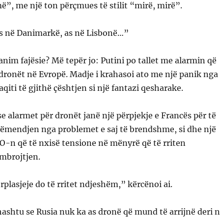
ë”, me një ton përçmues të stilit “mirë, mirë”.
as në Danimarkë, as në Lisbonë…”
ranim fajësie? Më tepër jo: Putini po tallet me alarmin që
dronët në Evropë. Madje i krahasoi ato me një panik nga
qiti të gjithë çështjen si një fantazi qesharake.
se alarmet për dronët janë një përpjekje e Francës për të
ëmendjen nga problemet e saj të brendshme, si dhe një
-n që të nxisë tensione në mënyrë që të rriten
mbrojtjen.
rplasjeje do të rritet ndjeshëm,” kërcënoi ai.
thashtu se Rusia nuk ka as dronë që mund të arrijnë deri 