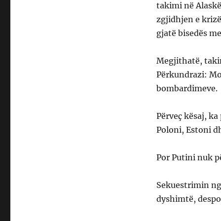
takimi në Alaskë
zgjidhjen e kriz
gjatë bisedës m
Megjithatë, takim
Përkundrazi: Mo
bombardimeve.
Përveç kësaj, ka
Poloni, Estoni 
Por Putini nuk p
Sekuestrimin nga
dyshimtë, despoti