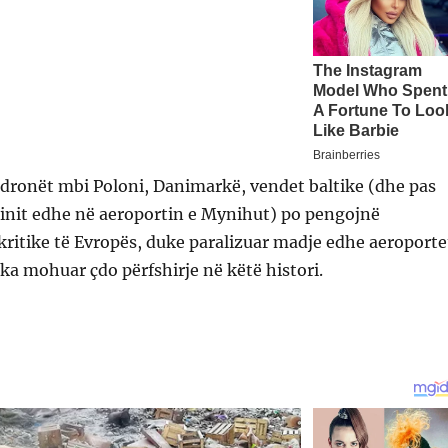
, dronët mbi Poloni, Danimarkë, vendet baltike (dhe pas
tinit edhe në aeroportin e Mynihut) po pengojnë
kritike të Evropës, duke paralizuar madje edhe aeroporte
 ka mohuar çdo përfshirje në këtë histori.