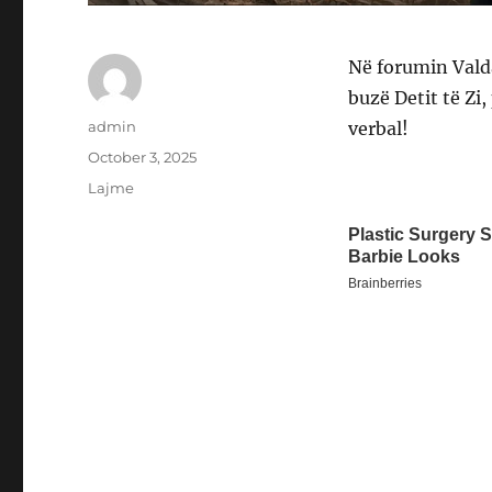
Në forumin Valda
buzë Detit të Zi,
Author
admin
verbal!
Posted
October 3, 2025
on
Categories
Lajme