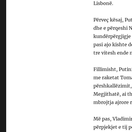
Lisbonë.
Përveç kësaj, Pu
dhe e përqeshi N
kundërpërgjigje 
pasi ajo kishte 
tre vitesh ende n
Fillimisht, Put
me raketat Tomah
përshkallëzimit
Megjithatë, ai t
mbrojtja ajrore 
Më pas, Vladimi
përpjekjet e tij