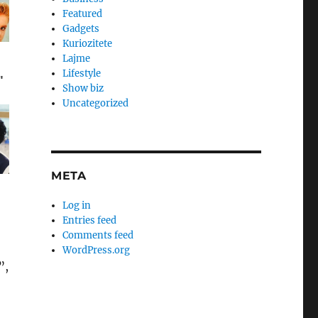
Featured
Gadgets
Kuriozitete
Lajme
Lifestyle
Show biz
Uncategorized
META
Log in
Entries feed
Comments feed
WordPress.org
”,