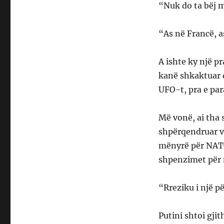
“Nuk do ta bëj m
“As në Francë, 
A ishte ky një p
kanë shkaktuar 
UFO-t, pra e para
Më vonë, ai tha 
shpërqendruar v
mënyrë për NATO
shpenzimet për 
“Rreziku i një pë
Putini shtoi gji