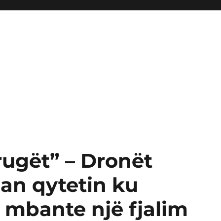
rugët” – Dronët
uan qytetin ku
 mbante një fjalim