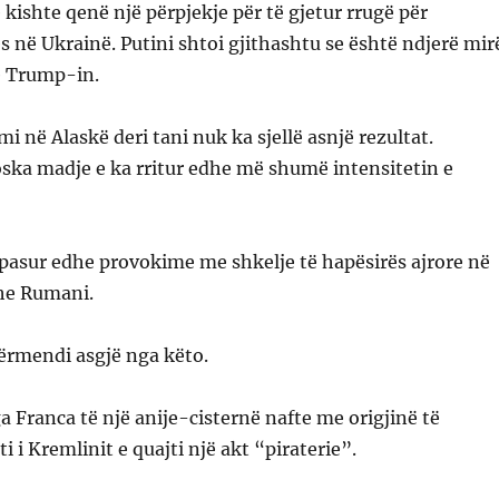
 kishte qenë një përpjekje për të gjetur rrugë për
ës në Ukrainë. Putini shtoi gjithashtu se është ndjerë mir
e Trump-in.
i në Alaskë deri tani nuk ka sjellë asnjë rezultat.
ska madje e ka rritur edhe më shumë intensitetin e
 pasur edhe provokime me shkelje të hapësirës ajrore në
dhe Rumani.
ërmendi asgjë nga këto.
 Franca të një anije-cisternë nafte me origjinë të
 i Kremlinit e quajti një akt “piraterie”.