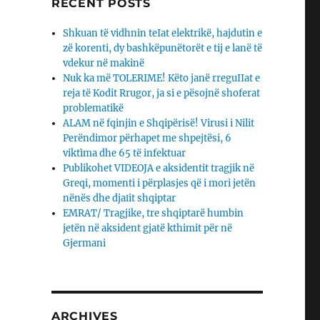
RECENT POSTS
Shkuan të vidhnin teIat elektrikë, hajdutin e
zë korenti, dy bashkëpunëtorët e tij e lanë të
vdekur në makinë
Nuk ka më TOLERIME! Këto janë rreguIIat e
reja të Kodit Rrugor, ja si e pësojnë shoferat
problematikë
ALAM në fqinjin e Shqipërisë! Virusi i Nilit
Perëndimor përhapet me shpejtësi, 6
viktìma dhe 65 të infektuar
Publikohet VIDEOJA e aksidentit tragjik në
Greqi, momenti i përplasjes që i mori jetën
nënës dhe djaΙit shqiptar
EMRAT/ Tragjike, tre shqiptarë humbin
jetën në aksident gjatë kthimit për në
Gjermani
ARCHIVES