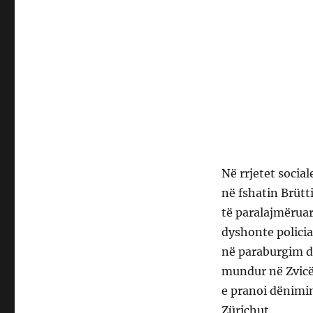
Në rrjetet socia
në fshatin Brütt
të paralajmëruar
dyshonte policia
në paraburgim dh
mundur në Zvicër
e pranoi dënimin
Zürichut.