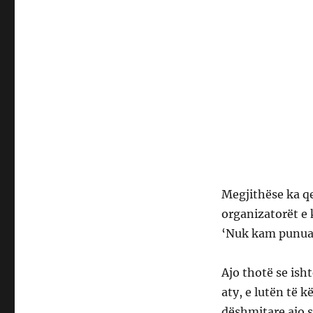
Megjithëse ka q
organizatorët e k
‘Nuk kam punuar a
Ajo thotë se ish
aty, e lutën të k
dëshmitare ajo s