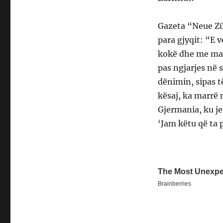
Gazeta “Neue Zü
para gjyqit: “E 
kokë dhe me man
pas ngjarjes në 
dënimin, sipas të
kësaj, ka marrë 
Gjermania, ku je
‘Jam këtu që ta 