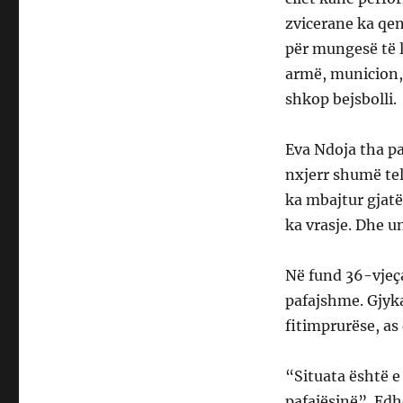
zvicerane ka qen
për mungesë të le
armë, municion,
shkop bejsbolli.
Eva Ndoja tha par
nxjerr shumë tel
ka mbajtur gjatë
ka vrasje. Dhe u
Në fund 36-vjeça
pafajshme. Gjyka
fitimprurëse, as 
“Situata është e 
pafajësinë”. Edh