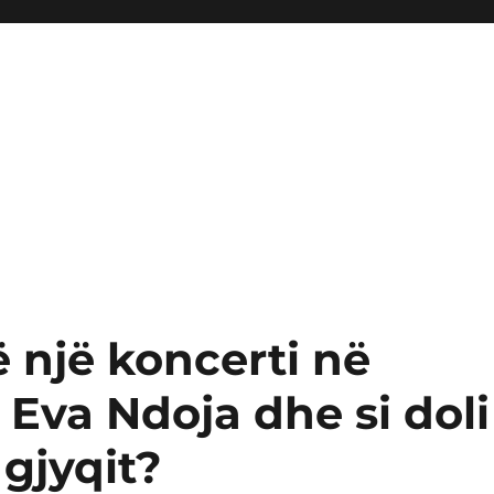
ë një koncerti në
 Eva Ndoja dhe si doli
gjyqit?