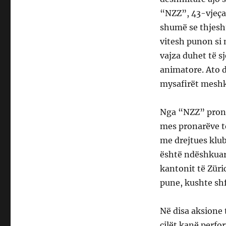
“NZZ”, 43-vjeça
shumë se thjesht
vitesh punon si 
vajza duhet të sj
animatore. Ato d
mysafirët meshkuj
Nga “NZZ” pronar
mes pronarëve t
me drejtues klub
është ndëshkuar 
kantonit të Züri
pune, kushte sh
Në disa aksione 
cilët kanë perfo