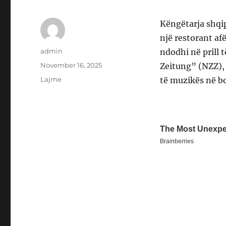
Këngëtarja shqip
një restorant afë
Author
admin
ndodhi në prill 
Posted
November 16, 2025
Zeitung” (NZZ), 
on
Categories
Lajme
të muzikës në b