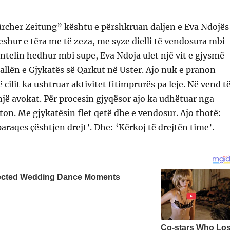
rcher Zeitung” kështu e përshkruan daljen e Eva Ndojës
veshur e tëra me të zeza, me syze dielli të vendosura mbi
telin hedhur mbi supe, Eva Ndoja ulet një vit e gjysmë
sallën e Gjykatës së Qarkut në Uster. Ajo nuk e pranon
 cilit ka ushtruar aktivitet fitimprurës pa leje. Në vend t
një avokat. Për procesin gjyqësor ajo ka udhëtuar nga
ton. Me gjykatësin flet qetë dhe e vendosur. Ajo thotë:
paraqes çështjen drejt’. Dhe: ‘Kërkoj të drejtën time’.