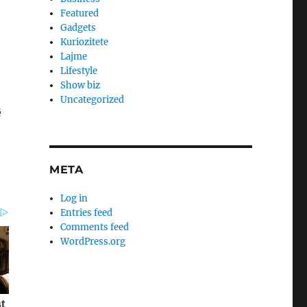
Featured
Gadgets
Kuriozitete
Lajme
Lifestyle
Show biz
Uncategorized
ë
META
Log in
Entries feed
Comments feed
WordPress.org