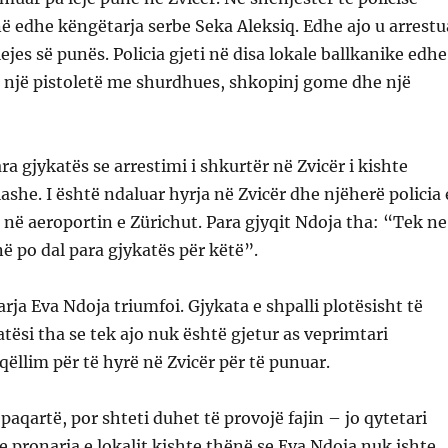
ë edhe këngëtarja serbe Seka Aleksiq. Edhe ajo u arrestu
jes së punës. Policia gjeti në disa lokale ballkanike edhe
 një pistoletë me shurdhues, shkopinj gome dhe një
a gjykatës se arrestimi i shkurtër në Zvicër i kishte
ashe. I është ndaluar hyrja në Zvicër dhe njëherë policia 
 në aeroportin e Zürichut. Para gjyqit Ndoja tha: “Tek ne
në po dal para gjykatës për këtë”.
rja Eva Ndoja triumfoi. Gjykata e shpalli plotësisht të
tësi tha se tek ajo nuk është gjetur as veprimtari
qëllim për të hyrë në Zvicër për të punuar.
paqartë, por shteti duhet të provojë fajin – jo qytetari
e pronarja e lokalit kishte thënë se Eva Ndoja nuk ishte