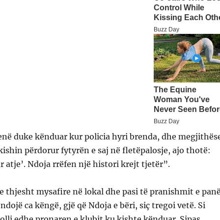
enë duke kënduar kur policia hyri brenda, dhe megjithës
ishin përdorur fytyrën e saj në fletëpalosje, ajo thotë:
tje’. Ndoja rrëfen një histori krejt tjetër”.
te thjesht mysafire në lokal dhe pasi të pranishmit e pan
ëndojë ca këngë, gjë që Ndoja e bëri, siç tregoi vetë. Si
olli edhe pronaren e klubit ku kishte kënduar. Sipas