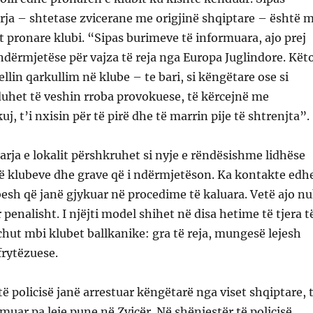
rja – shtetase zvicerane me origjinë shqiptare – është 
 pronare klubi. “Sipas burimeve të informuara, ajo prej
ndërmjetëse për vajza të reja nga Europa Juglindore. Kët
ellin qarkullim në klube – te bari, si këngëtare ose si
uhet të veshin rroba provokuese, të kërcejnë me
, t’i nxisin për të pirë dhe të marrin pije të shtrenjta”.
ja e lokalit përshkruhet si nyje e rëndësishme lidhëse
ë klubeve dhe grave që i ndërmjetëson. Ka kontakte edh
esh që janë gjykuar në procedime të kaluara. Vetë ajo n
penalisht. I njëjti model shihet në disa hetime të tjera t
chut mbi klubet ballkanike: gra të reja, mungesë lejesh
frytëzuese.
të policisë janë arrestuar këngëtarë nga viset shqiptare, 
rmuar pa leje pune në Zvicër. Në shënjestër të policisë