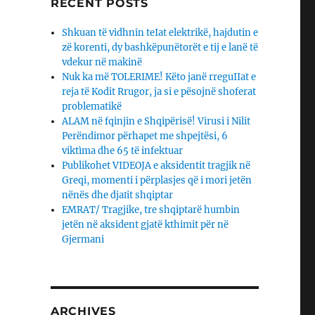
RECENT POSTS
Shkuan të vidhnin teIat elektrikë, hajdutin e
zë korenti, dy bashkëpunëtorët e tij e lanë të
vdekur në makinë
Nuk ka më TOLERIME! Këto janë rreguIIat e
reja të Kodit Rrugor, ja si e pësojnë shoferat
problematikë
ALAM në fqinjin e Shqipërisë! Virusi i Nilit
Perëndimor përhapet me shpejtësi, 6
viktìma dhe 65 të infektuar
Publikohet VIDEOJA e aksidentit tragjik në
Greqi, momenti i përplasjes që i mori jetën
nënës dhe djaΙit shqiptar
EMRAT/ Tragjike, tre shqiptarë humbin
jetën në aksident gjatë kthimit për në
Gjermani
ARCHIVES