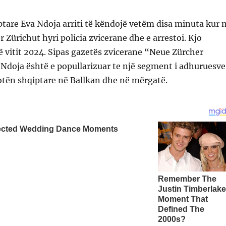
tare Eva Ndoja arriti të këndojë vetëm disa minuta kur 
r Zürichut hyri policia zvicerane dhe e arrestoi. Kjo
të vitit 2024. Sipas gazetës zvicerane “Neue Zürcher
Ndoja është e popullarizuar te një segment i adhuruesve
otën shqiptare në Ballkan dhe në mërgatë.