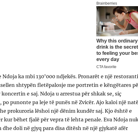
le Ndoja ka mbi 130’000 ndjekës. Pronarët e një restorant
isellen shtypën fletëpalosje me portretin e këngëtares pë
 koncertin e saj. Ndoja u arrestua për shkak se, siç
, po punonte pa leje të punës në Zvicër. Ajo kaloi një nat
e prokuroria lëshoi një dënim kundër saj. Kjo është e
 kur bëhet fjalë për vepra të lehta penale. Eva Ndoja nu
 dhe doli në gjyq para disa ditësh në një gjykatë afër