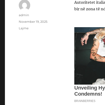
Autoritetet ita
bir në zona të n
Author
admin
Posted
November 19, 2025
on
Categories
Lajme