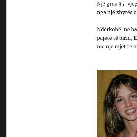
Një grua 35-vjeç
nga një zhytës q
Ndërkohë, në ban
pajetë të birin, 
me një mjet të 