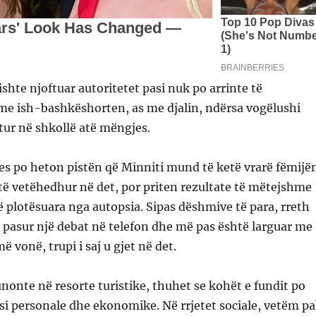
ishte njoftuar autoritetet pasi nuk po arrinte të
me ish-bashkëshorten, as me djalin, ndërsa vogëlushi
tur në shkollë atë mëngjes.
es po heton pistën që Minniti mund të ketë vrarë fëmijë
të vetëhedhur në det, por priten rezultate të mëtejshme
ë plotësuara nga autopsia. Sipas dëshmive të para, rreth
a pasur një debat në telefon dhe më pas është larguar me
 vonë, trupi i saj u gjet në det.
punonte në resorte turistike, thuhet se kohët e fundit po
si personale dhe ekonomike. Në rrjetet sociale, vetëm p