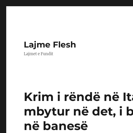
Lajme Flesh
Lajmet e Fundit
Krim i rëndë në I
mbytur në det, i b
në banesë