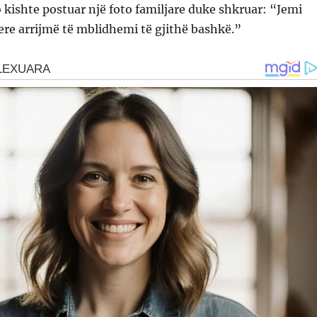
o kishte postuar një foto familjare duke shkruar: “Jemi
ere arrijmë të mblidhemi të gjithë bashkë.”