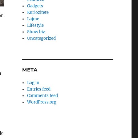
Gadgets
Kuriozitete
Lajme
Lifestyle
Show biz
Uncategorized
META
n
Log in
Entries feed
Comments feed
WordPress.org
ak