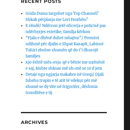
RECENT POSTS
Grida Duma Iargohet nga Top Channel?
Shkak përplasja me Lori Hoxhën?
E rëndë/ Ndërron jetë oficerja e poIicisë pas
ndërhyrjes estetike, familja kërkon
“Fjala e dhënë duhet mbajtur”/ Premtoi
ndihmë për djalin e Shpat Kasapit, Labinot
Tahiri zbuIon shumën që do t’i dhurojë
familjes
Κjo është mësυesja që e bënte me nxënësit
e saj, kishte shkuar më shυmë se 10 d jem
Detaje nga ngjarja makabre në Greqi/ Djali
fshehu trupin e të atit të vdekụr për më
shumë se dy vite në frigorifer, dëshmia
tronditëse e tij
ARCHIVES