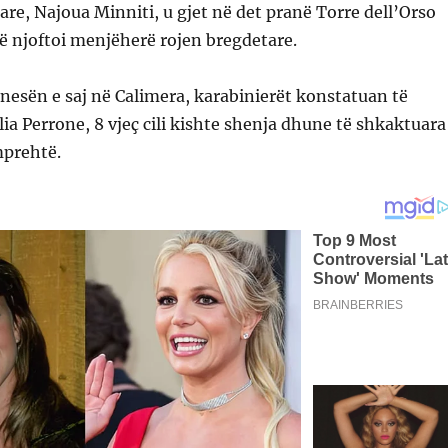
are, Najoua Minniti, u gjet në det pranë Torre dell’Orso
ë njoftoi menjëherë rojen bregdetare.
esën e saj në Calimera, karabinierët konstatuan të
Elia Perrone, 8 vjeç cili kishte shenja dhune të shkaktuara
mprehtë.