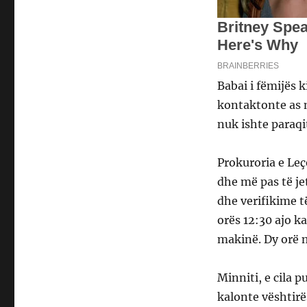
Babai i fëmijës k
kontaktonte as 
nuk ishte paraqi
Prokuroria e Leç
dhe më pas të je
dhe verifikime t
orës 12:30 ajo k
makinë. Dy orë më
Minniti, e cila 
kalonte vështirë