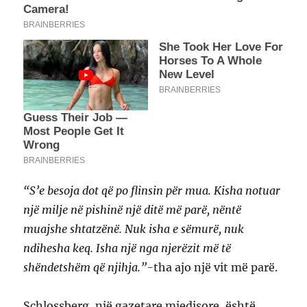
“S’e besoja dot që po flinsin për mua. Kisha notuar
një milje në pishinë një ditë më parë, nëntë
muajshe shtatzënë. Nuk isha e sëmurë, nuk
ndihesha keq. Isha një nga njerëzit më të
shëndetshëm që njihja.”-
tha ajo një vit më parë.
Schlossberg, një gazetare mjedisore, është