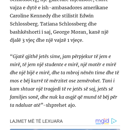
vajza e dytë e ish-ambasadores amerikane
Caroline Kennedy dhe stilistit Edwin
Schlossberg. Tatiana Schlossberg dhe
bashkëshorti i saj, George Moran, kanë një
djalë 3 vjeç dhe një vajzë 1 vjeçe.
“
Gjatë gjithë jetës sime, jam përpjekur të jem e
mirë, të jem një studente e mirë, një motër e mirë
dhe një bijë e mirë, dhe ta mbroj nënën time dhe të
mos e bëj kurrë të mërzitet ose zemërohet. Tani i
kam shtuar një tragjedi të re jetës së saj, jetës së
familjes sonë, dhe nuk ka asgjë që mund të bëj për
ta ndaluar atë”-
shprehet ajo.