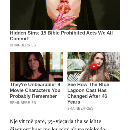
Një vit më parë, 35-vjeçarja tha se ishte
diagnostikuar me leuçemi akute mieloide,