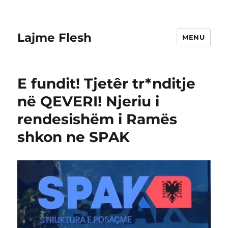
Lajme Flesh
MENU
E fundit! Tjetêr tr*nditje
në QEVERI! Njeriu i
rendesishëm i Ramës
shkon ne SPAK