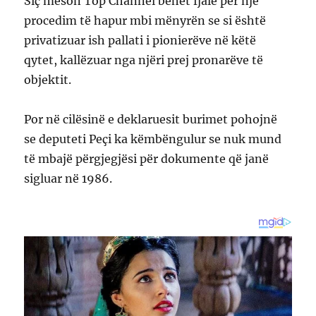
Siç mëson Top Channel bëhet fjalë për një
procedim të hapur mbi mënyrën se si është
privatizuar ish pallati i pionierëve në këtë
qytet, kallëzuar nga njëri prej pronarëve të
objektit.
Por në cilësinë e deklaruesit burimet pohojnë
se deputeti Peçi ka këmbëngulur se nuk mund
të mbajë përgjegjësi për dokumente që janë
sigluar në 1986.