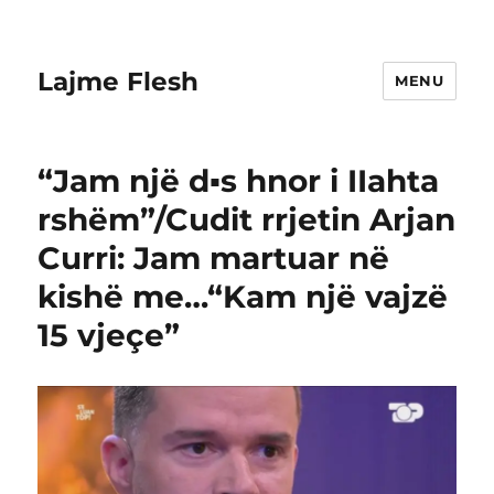
Lajme Flesh
MENU
“Jam një d▪︎s hnor i IIahta
rshëm”/Cudit rrjetin Arjan
Curri: Jam martuar në
kishë me…“Kam një vajzë
15 vjeçe”