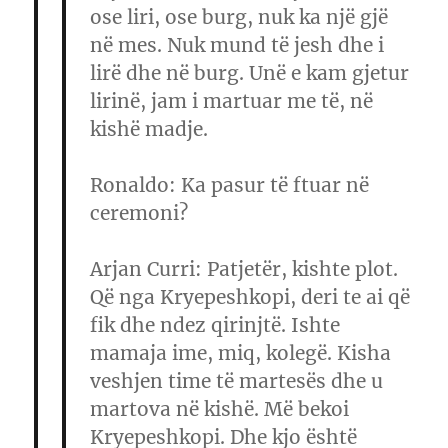
ose liri, ose burg, nuk ka një gjë
në mes. Nuk mund të jesh dhe i
lirë dhe në burg. Unë e kam gjetur
lirinë, jam i martuar me të, në
kishë madje.
Ronaldo
: Ka pasur të ftuar në
ceremoni?
Arjan Curri
: Patjetër, kishte plot.
Që nga Kryepeshkopi, deri te ai që
fik dhe ndez qirinjtë. Ishte
mamaja ime, miq, kolegë. Kisha
veshjen time të martesës dhe u
martova në kishë. Më bekoi
Kryepeshkopi. Dhe kjo është