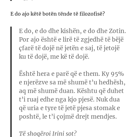
E do ajo këtë botën tënde të filozofisë?
E do, e do dhe kishën, e do dhe Zotin.
Por ajo është e lirë të zgjedhë të bëjë
çfarë të dojë në jetën e saj, të jetojë
ku të dojë, me kë të dojë.
Është hera e parë që e them. Ky 95%
e njerëzve sa më shumë t’u hedhësh,
aq më shumë duan. Kështu që duhet
t’i ruaj edhe nga kjo pjesë. Nuk dua
që uria e tyre të jetë pjesa stomak e
poshtë, le t’i çojmë drejt mendjes.
Të shoqëroi Irini sot?