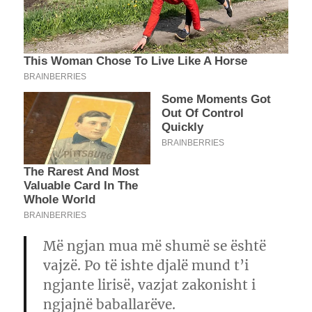
Më ngjan mua më shumë se është
vajzë. Po të ishte djalë mund t’i
ngjante lirisë, vazjat zakonisht i
ngjajnë baballarëve.