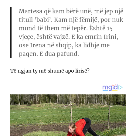
Martesa që kam bërë unë, më jep një
titull ‘babi’. Kam një fëmijë, por nuk
mund të them më tepër. Është 15
vjeçe, është vajzë. E ka emrin Irini,
ose Irena në shqip, ka lidhje me
paqen. E dua pafund.
Të ngjan ty më shumë apo lirisë?