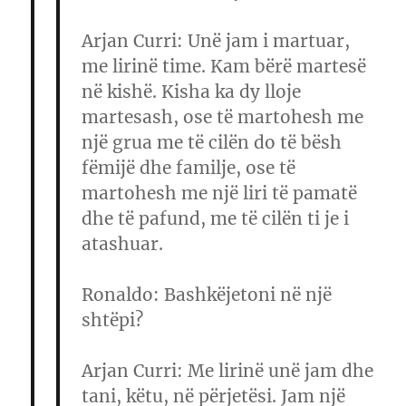
Arjan Curri
: Unë jam i martuar,
me lirinë time. Kam bërë martesë
në kishë. Kisha ka dy lloje
martesash, ose të martohesh me
një grua me të cilën do të bësh
fëmijë dhe familje, ose të
martohesh me një liri të pamatë
dhe të pafund, me të cilën ti je i
atashuar.
Ronaldo
: Bashkëjetoni në një
shtëpi?
Arjan Curri:
Me lirinë unë jam dhe
tani, këtu, në përjetësi. Jam një