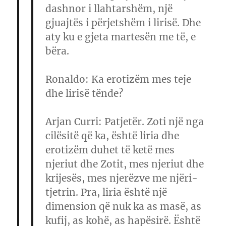
dashnor i llahtarshëm, një
gjuajtës i përjetshëm i lirisë. Dhe
aty ku e gjeta martesën me të, e
bëra.
Ronaldo
: Ka erotizëm mes teje
dhe lirisë tënde?
Arjan Curri
: Patjetër. Zoti një nga
cilësitë që ka, është liria dhe
erotizëm duhet të ketë mes
njeriut dhe Zotit, mes njeriut dhe
krijesës, mes njerëzve me njëri-
tjetrin. Pra, liria është një
dimension që nuk ka as masë, as
kufij, as kohë, as hapësirë. Është