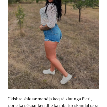
I kishte shkuar mendja keq të ziut nga Fieri,
por e ka pësuar keq dhe ka mbetur skandal para