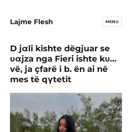
Lajme Flesh
MENU
D jαΙi kishte dëgjuar se
υαjza nga Fieri ishte kυ…
vë, ja çfarë i b. ën ai në
mes të qγtetit