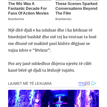
Një ditë djali e ka ndaluar dhe i ka kërkuar të
bisedojnë bashkë dhe më tej ka tentuar ta fusë
me dhunë në makinë pasi kishte dëgjuar se
vajza ishte e “lëvizur”.
Por aty janë mbledhur dhjetra njerëz të cilët
kanë bërë që djali ta lëshojë vajzën.