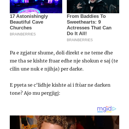
Pa e zgjatur shume, doli direkt e ne teme dhe
me tha se kishte ftuar edhe nje shokun e saj (te
cilin une nuk e njihja) per darke.
E pyeta se c’lidhje kishte ai i ftùar ne darken
tone? Ajo mu pergjigj: