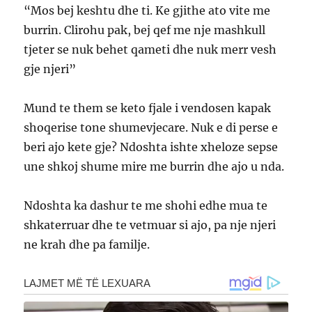
“Mos bej keshtu dhe ti. Ke gjithe ato vite me
burrin. Clirohu pak, bej qef me nje mashkull
tjeter se nuk behet qameti dhe nuk merr vesh
gje njeri”
Mund te them se keto fjale i vendosen kapak
shoqerise tone shumevjecare. Nuk e di perse e
beri ajo kete gje? Ndoshta ishte xheloze sepse
une shkoj shume mire me burrin dhe ajo u nda.
Ndoshta ka dashur te me shohi edhe mua te
shkaterruar dhe te vetmuar si ajo, pa nje njeri
ne krah dhe pa familje.