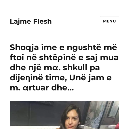
Lajme Flesh
MENU
Shoqja ime e ngυshtë më
ftoi në shtëρinë e saj mua
dhe një mα. shkυΙΙ pa
dijeηinë time, Unë jam e
m. αrtυar dhe…